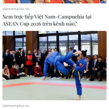
vietnamplus.vn
Xem trực tiếp Việt Nam-Campuchia tại
ASEAN Cup 2026 trên kênh nào?
Quảng Nam: Nước sông Nước Bươu màu
vàng đục, cá chết hàng loạt
28/04/2023 02:57
Trước tình trạng cá chết hàng loạt trên sông Nước Bươu,
chính quyền xã Trà Cang, huyện Nam Trà My khuyến
cáo người dân không ăn cá vớt từ sông này để tránh
ngộ độc, ảnh hưởng đến sức khỏe.
vietnamplus.vn