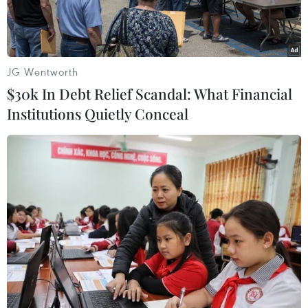
JG Wentworth
$30k In Debt Relief Scandal: What Financial
Institutions Quietly Conceal
Hàu nuôi bị chết hoàn toàn. (Nguồn: Báo Khánh Hòa)
Gần đây, những người nuôi hàu tại đầm Nha
Phu (thị xã Ninh Hòa) và người nuôi tôm hùm ở
khu vực Cam Lập (thành phố Cam Ranh), tỉnh
Khánh Hòa phải đối mặt với hiện tượng thủy