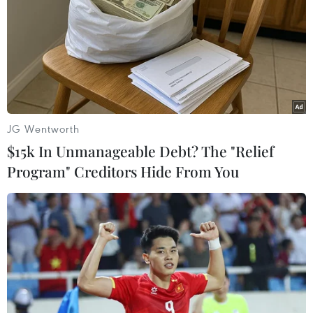
Theo dõi VietnamPlus
TIN LIÊN QUAN
JG Wentworth
$15k In Unmanageable Debt? The "Relief
Program" Creditors Hide From You