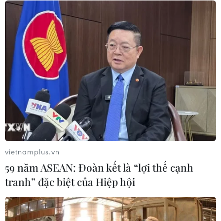
Mưa dông khiến hàng chục
chuyến bay tới Nội Bài không thể hạ
cánh
06/08/2026 04:37
Cảnh báo lũ quét, sạt lở đất ở 8 tỉnh
khu vực Bắc Bộ và Thanh Hóa
06/08/2026 03:47
vietnamplus.vn
Xem thêm
59 năm ASEAN: Đoàn kết là “lợi thế cạnh
tranh” đặc biệt của Hiệp hội