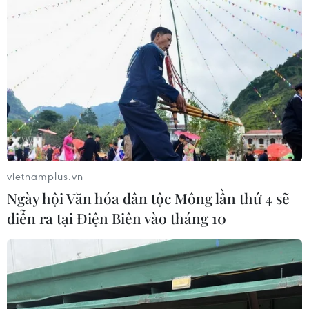
loạt, các hộ dân thiệt hại nặng
07/06/2023 11:14
Ngành chức năng địa phương nhận định tình trạng cá
chết hàng loạt ở thôn Tòng Hóa - vùng nuôi trồng thủy
sản tập trung của xã Đoàn Kết, huyện Thanh Miện, tỉnh
Hải Dương - là do nắng nóng kéo dài.
vietnamplus.vn
Ngày hội Văn hóa dân tộc Mông lần thứ 4 sẽ
diễn ra tại Điện Biên vào tháng 10