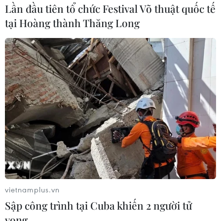
Lần đầu tiên tổ chức Festival Võ thuật quốc tế
tại Hoàng thành Thăng Long
Quảng Nam: Phát hiện thêm vụ cá chết
hàng loạt trên sông Nước Biên
vietnamplus.vn
29/04/2023 08:14
Sập công trình tại Cuba khiến 2 người tử
Theo phản ánh của người dân, có một nhóm 4-5 người
vong