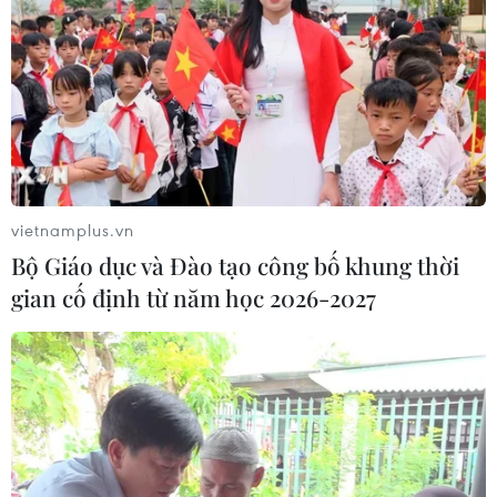
Hạn hán nghiêm trọng đe dọa "huyết
mạch" kinh tế châu Âu
07/08/2026 07:58
17 giờ ngày 7/8, mở cửa tràn xả mặt
điều tiết hồ chứa thủy điện Lai Châu
07/08/2026 07:28
vietnamplus.vn
Bộ Giáo dục và Đào tạo công bố khung thời
gian cố định từ năm học 2026-2027
Di dời hộ dân bị ảnh hưởng bụi, mùi
khét, tiếng ồn từ Trung tâm Điện lực
Vĩnh Tân
07/08/2026 07:10
Hà Nội quyết liệt xử lý các "điểm