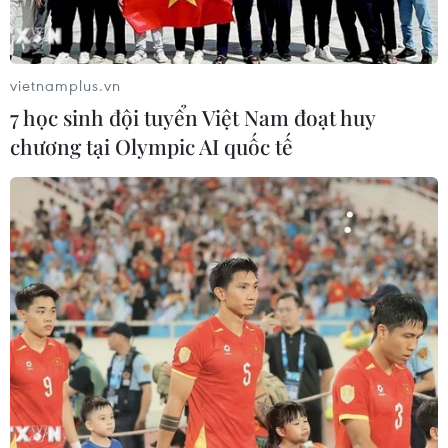
vietnamplus.vn
7 học sinh đội tuyển Việt Nam đoạt huy
chương tại Olympic AI quốc tế
Bến Tre không phát hiện các mầm bệnh
trên nghêu chết hàng loạt
28/03/2023 03:44
Theo Sở Nông nghiệp và Phát triển nông thôn tỉnh Bến
Tre, nghêu xảy ra hiện tượng chết rải rác và tăng dần
chết cục bộ hàng loạt từ ngày 1-20/3.