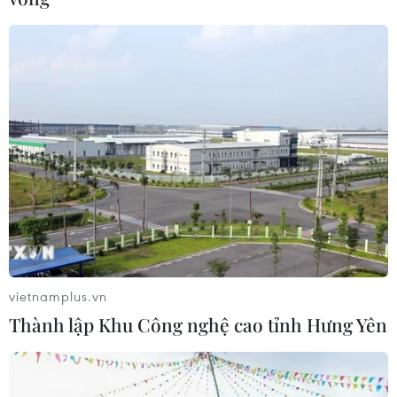
đến xã Trà Cang lúc chiều tối, đánh thuốc trên sông rồi
chờ sáng sớm hôm sau thu lượm các loại cá lớn, bỏ lại
cá nhỏ, sau đó nhanh chóng rút đi.
vietnamplus.vn
Thành lập Khu Công nghệ cao tỉnh Hưng Yên
Hải Dương: Cá trong ao nuôi chết hàng