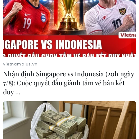
vietnamplus.vn
Nhận định Singapore vs Indonesia (20h ngày
7/8): Cuộc quyết đấu giành tấm vé bán kết
duy …
#đầm Nha Phu
#thủy sản đột ngột chết
#chết hàng loạt
#Khánh Hòa
Khánh Hòa