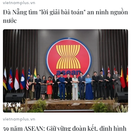
vietnamplus.vn
Đà Nẵng tìm "lời giải bài toán" an ninh nguồn
Mỹ truy tố đối tượng bị bắt tại sân
nước
golf của Tổng thống Trump
05/08/2026 06:57
Mỹ cấm xuất khẩu vật liệu pin tái chế
và phế liệu vonfram trong một năm
05/08/2026 06:53
Brazil hạ cấp quan hệ với Argentina,
căng thẳng ngoại giao với Mỹ
05/08/2026 03:55
vietnamplus.vn
59 năm ASEAN: Giữ vững đoàn kết, định hình