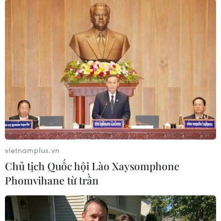
nếu tình hình tiếp diễn, rất có thể đây sẽ biến
thành làn sóng biểu tình lớn nhất kể từ phong
trào "Chiếm Phố Wall" hồi năm 2011 nhằm lên
án giới tài chính ngân hàng nước này - những
tác nhân được cho là gây ra cuộc khủng hoảng
tài chính năm 2008 và nạn thất nghiệp trầm
trọng./.
(TTXVN/Vietnam+)
vietnamplus.vn
Chủ tịch Quốc hội Lào Xaysomphone
Phomvihane từ trần