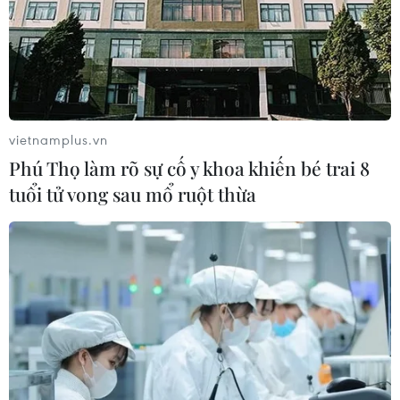
vietnamplus.vn
Phú Thọ làm rõ sự cố y khoa khiến bé trai 8
tuổi tử vong sau mổ ruột thừa