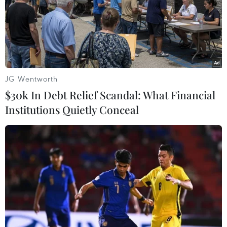
Chuyên gia ngôn ngữ hình thể Patti Wood cho rằng ông
Trump "có thái độ thăm dò, nghiêm túc và có thể hơi
căng thẳng" khi trò chuyện với Tổng thống Obama.
JG Wentworth
$30k In Debt Relief Scandal: What Financial
Institutions Quietly Conceal
Làn sóng biểu tình phản đối Tổng thống