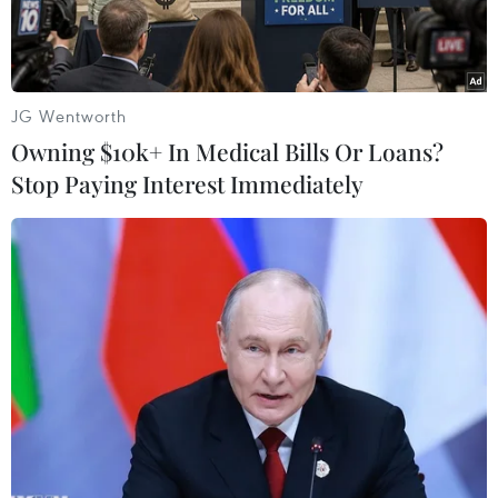
JG Wentworth
Owning $10k+ In Medical Bills Or Loans?
Stop Paying Interest Immediately
Tổng thống Barack Obama (phải) và Tổng thống mới đắc cử
Donald Trump (trái) trong cuộc gặp tại Nhà Trắng ngày 10/11.
(Nguồn: EPA/TTXVN)
Ngày 14/11, Tổng thống Mỹ Barack Obama
tuyên bố Tổng thống đắc cử Donald Trump cần