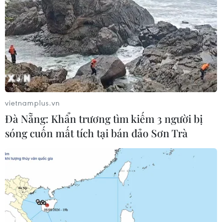
Quốc hội
07/08/2026 00:25
Mexico triển khai hàng nghìn binh sỹ
bảo vệ các vùng trồng bơ trọng điểm
07/08/2026 00:09
vietnamplus.vn
Đà Nẵng: Khẩn trương tìm kiếm 3 người bị
Mỹ: Lãi suất thế chấp tăng lên mức
sóng cuốn mất tích tại bán đảo Sơn Trà
cao nhất kể từ tháng Bảy năm ngoái
07/08/2026 00:05
Mỹ siết chặt quyền công dân theo nơi
sinh, mở rộng chống “du lịch sinh
con”