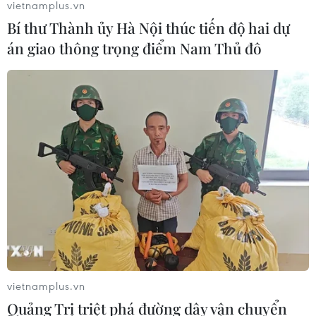
vietnamplus.vn
Thượng viện Mỹ thông qua dự luật
Bí thư Thành ủy Hà Nội thúc tiến độ hai dự
trừng phạt Nga
án giao thông trọng điểm Nam Thủ đô
08/08/2026 03:50
Canada, Mỹ đàm phán thỏa thuận
thương mại tạm thời nhằm hạ nhiệt
căng thẳng
07/08/2026 23:53
Tổng thống đắc cử của Colombia
Abelardo De La Espriella nhậm chức
07/08/2026 23:12
vietnamplus.vn
Quảng Trị triệt phá đường dây vận chuyển