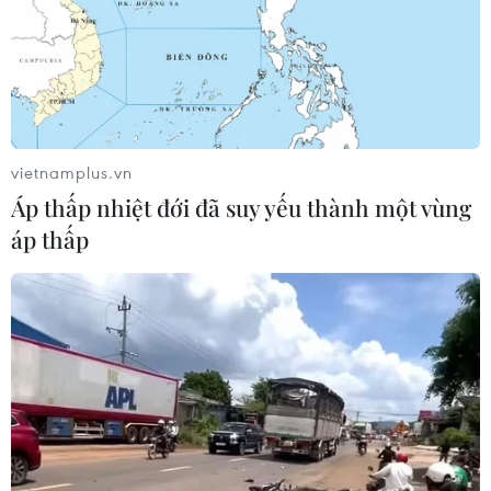
06/08/2026 22:59
Bộ Ngoại giao Mỹ mở rộng kiểm tra
mạng xã hội đối với đương đơn xin
thị thực
vietnamplus.vn
06/08/2026 22:52
Áp thấp nhiệt đới đã suy yếu thành một vùng
áp thấp
Chủ tịch Quốc hội Trần Thanh Mẫn
tiếp Đại sứ Hoa Kỳ Jennifer Wicks
06/08/2026 13:43
Tổng thống Trump bác tin Mỹ thiếu
hụt vũ khí vì chiến dịch Trung Đông
06/08/2026 09:40