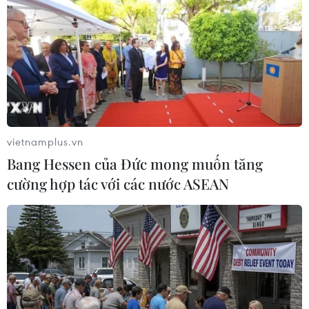
TIN LIÊN QUAN
vietnamplus.vn
Bang Hessen của Đức mong muốn tăng
cường hợp tác với các nước ASEAN
Ông Trump căng thẳng khi gặp Tổng
thống Obama ở Nhà Trắng
12/11/2016 01:30