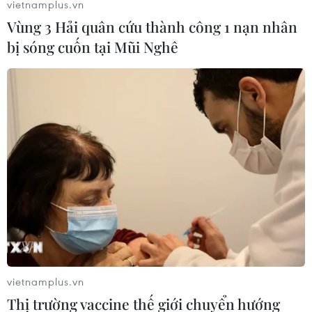
vietnamplus.vn
Vùng 3 Hải quân cứu thành công 1 nạn nhân
bị sóng cuốn tại Mũi Nghê
Những khoảnh khắc cực kỳ đáng
yêu của Tổng thống Mỹ Barack Obama
15/11/2016 02:47
Tổng thống Mỹ Barack Obama luôn được mọi người
dân Mỹ yêu mến bởi sự thân thiện và những hành động
đáng yêu của ông.
vietnamplus.vn
Thị trường vaccine thế giới chuyển hướng