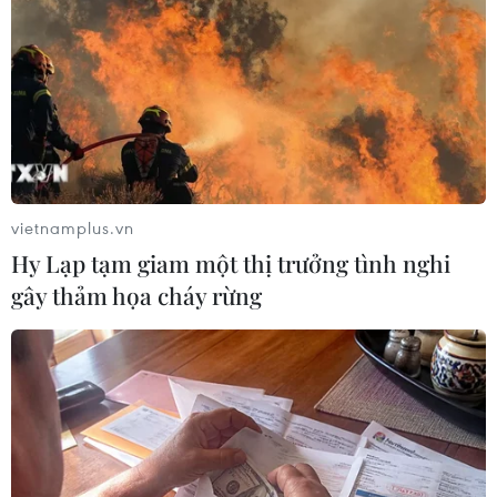
03/09/2013 10:10
Nhận lời mời của Thủ tướng Nguyễn Tấn Dũng, ngày
3/9, Thủ tướng Timor Leste đã đến Hà Nội, bắt đầu
chuyến thăm chính thức Việt Nam.
vietnamplus.vn
Hy Lạp tạm giam một thị trưởng tình nghi
gây thảm họa cháy rừng