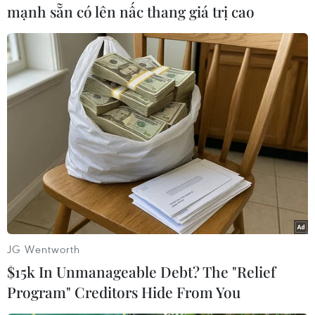
mạnh sẵn có lên nấc thang giá trị cao
#Taur Matan Ruak
#Xanana Gusmao
#Cải tổ
#Từ chức
#FRETILIN
Timor-Leste
Theo dõi VietnamPlus
JG Wentworth
$15k In Unmanageable Debt? The "Relief
Program" Creditors Hide From You
TIN LIÊN QUAN