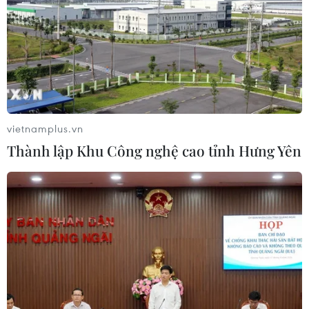
05/08/2026 03:22
Quan hệ Đối tác chiến
lược toàn diện Việt Nam-Thái Lan
04/08/2026 23:22
vietnamplus.vn
Thành lập Khu Công nghệ cao tỉnh Hưng Yên
Nâng cao nhận thức về vai trò chủ
động, tích cực của Việt Nam trong
ASEAN
04/08/2026 14:09
Xem thêm