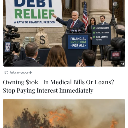
nước ASEAN trong năm nay nhằm tìm kiếm sự ủng hộ
gia nhập hiệp hội của nước này.
JG Wentworth
Owning $10k+ In Medical Bills Or Loans?
Stop Paying Interest Immediately
Thủ tướng Timor Leste đến thăm chính
thức Việt Nam