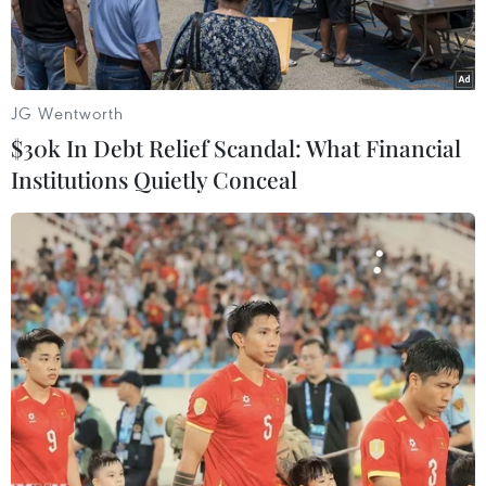
JG Wentworth
$30k In Debt Relief Scandal: What Financial
Institutions Quietly Conceal
Thủ tướng Xanana Gusmao. (Ảnh: Reuters)
Ngày 9/2, Tổng thống Timor Leste Taur Matan
Ruak đã chấp thuận đơn từ chức của Thủ tướng
Xanana Gusmao, dọn đường cho một cuộc cải tổ
lớn trong chính phủ.