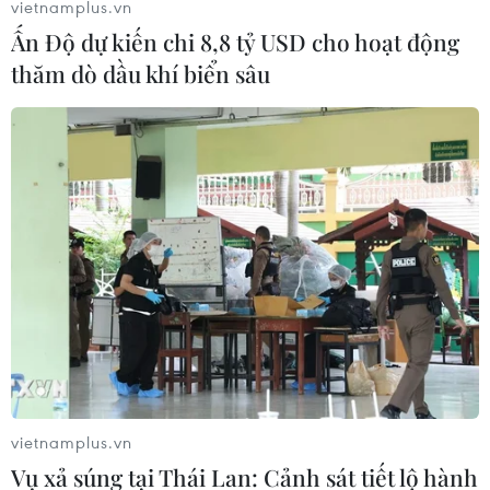
vietnamplus.vn
Ấn Độ dự kiến chi 8,8 tỷ USD cho hoạt động
thăm dò dầu khí biển sâu
CUỘC CÁCH MẠNG TINH GỌN TỔ CHỨC BỘ
MÁY
Hà Nội đề xuất sáp nhập hai sở, thành lập Sở
Ngoại vụ
Tinh gọn bộ máy để nguồn lực được sử dụng
hiệu quả hơn
Kết luận thanh tra về cơ sở nhà, đất dôi dư sau
sắp xếp tại thành phố Hải Phòng
Mở ra không gian phát triển mới
Gỡ "điểm nghẽn" ở cấp cơ sở
vietnamplus.vn
Vụ xả súng tại Thái Lan: Cảnh sát tiết lộ hành