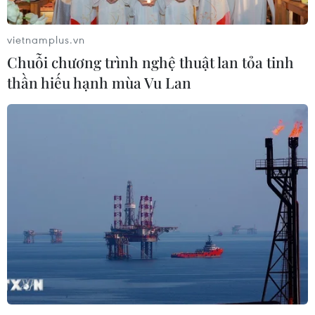
vietnamplus.vn
Chuỗi chương trình nghệ thuật lan tỏa tinh
thần hiếu hạnh mùa Vu Lan
#Cán bộ
#Công chức
#Chuyển đổi việc làm
#Tinh gọn bộ máy
Tp. Hồ Chí Minh
Theo dõi VietnamPlus