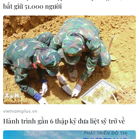
điểm chuẩn cán mốc tuyệt đối 30/30
bắt giữ 51.000 người
điểm
09/08/2026 08:13
Tỉnh Quảng Ninh mở hướng kết nối
mới với chuỗi kinh tế phía Bắc
09/08/2026 08:04
Điểm chuẩn Trường Đại học Thương
mại dao động từ 21,5 đến 26,5 điểm
09/08/2026 08:02
vietnamplus.vn
Hành trình gần 6 thập kỷ đưa liệt sỹ trở về
Từ 10-11/8, Bắc Bộ và Trung Bộ có
nơi nắng nóng gay gắt trên 37 độ C