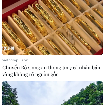
Hà Nội: Tăng tốc kiểm soát thủ tục hành
chính sau khi sắp xếp đơn vị hành chính
16/06/2025 13:34
Hà Nội giao UBND các quận, huyện, thị xã phối hợp
các sở, ngành và Trung tâm Phục vụ hành chính công
để xử lý các thủ tục đã tiếp nhận trước ngày 30/6, bảo
vietnamplus.vn
đảm việc giải quyết không bị gián đoạn.
Chuyển Bộ Công an thông tin 7 cá nhân bán
vàng không rõ nguồn gốc