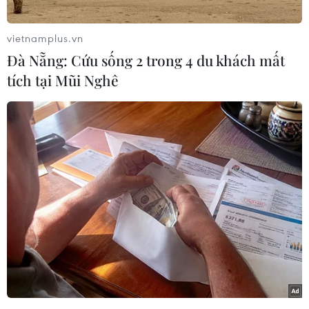
địa bàn Thành phố sẽ được hỗ trợ đào tạo nghề
chuyển đổi nghề nghiệp; giới thiệu việc làm;
vietnamplus.vn
mua, thuê mua nhà ở xã hội.
Đà Nẵng: Cứu sống 2 trong 4 du khách mất
Đây là Đề án vừa được Sở Nội vụ trình Ủy ban
tích tại Mũi Nghê
nhân dân Thành phố Hồ Chí Minh phê duyệt hỗ
trợ đối với cán bộ, công chức, viên chức, người
hoạt động không chuyên trách, người lao động
sau khi sắp xếp tổ chức bộ máy của hệ thống
chính trị, góp phần bảo đảm an sinh xã hội, ổn
định trật tự và phát triển kinh tế địa phương.
Theo bà Lượng Thị Tới, Phó Giám đốc Sở Nội vụ,
Đề án cũng nhằm nâng cao hiệu quả quản lý
nguồn nhân lực khu vực công theo hướng tinh
gọn, hiệu quả, chuyên nghiệp và thích ứng với
yêu cầu đổi mới quản trị công hiện nay.