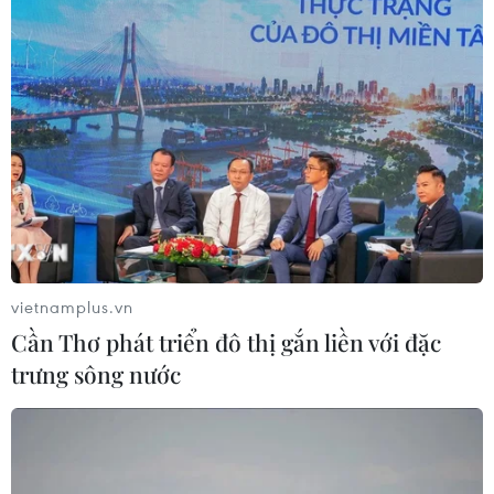
09/08/2026 07:57
Ngư dân trôi dạt trên biển được các
tàu cá cứu vớt, đưa vào bờ an toàn
09/08/2026 07:45
Tuổi trẻ Điện Biên tiếp nhận ngọn
đuốc Hành trình “Tôi yêu Tổ quốc
vietnamplus.vn
tôi”
Cần Thơ phát triển đô thị gắn liền với đặc
09/08/2026 06:56
trưng sông nước
Đà Nẵng: Cứu sống 2 trong 4 du
khách mất tích tại Mũi Nghê
09/08/2026 06:55