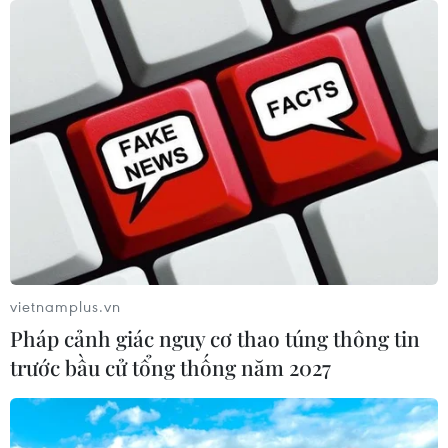
TIN CÙNG CHUYÊN MỤC
Năm học 2026-2027: Không dạy
trước lớp 1, đẩy mạnh STEM, AI và
tiếng Anh
vietnamplus.vn
09/08/2026 14:49
Pháp cảnh giác nguy cơ thao túng thông tin
trước bầu cử tổng thống năm 2027
Tạm đình chỉ công tác đối với Giám
đốc Sở Giáo dục và Đào tạo tỉnh
Tuyên Quang