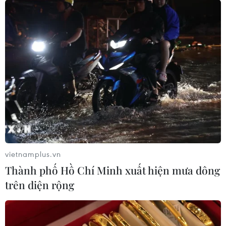
bị hoạt động của đơn vị cấp xã sau sắp xếp
18/06/2025 10:43
Các địa phương Đà Nẵng, Tuyên Quang và Bình Định
đã triển khai công tác chuẩn bị hoạt động của đơn vị
hành chính cấp xã sau sắp xếp, vận hành thử nghiệm
mô hình chính quyền địa phương 2 cấp.
vietnamplus.vn
Thành phố Hồ Chí Minh xuất hiện mưa dông
trên diện rộng