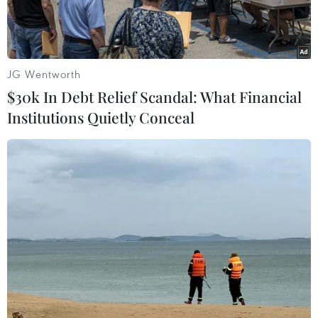
không chuyên trách, người lao động sau sắp xếp
bộ máy.
JG Wentworth
$30k In Debt Relief Scandal: What Financial
Institutions Quietly Conceal
Một dự án nhà ở xã hộ. (Ảnh: Thanh Liêm/TTXVN)
Cán bộ, công chức, viên chức, người hoạt động
không chuyên trách, người lao động sau khi sắp
xếp tổ chức bộ máy của hệ thống chính trị trên