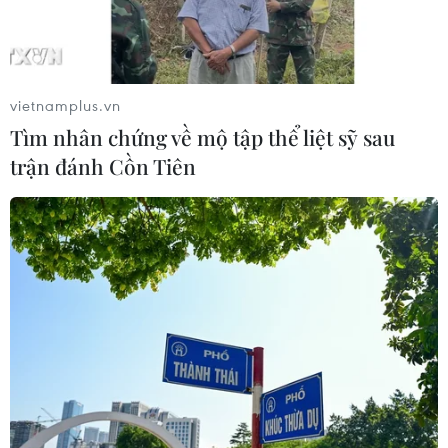
vietnamplus.vn
Tìm nhân chứng về mộ tập thể liệt sỹ sau
trận đánh Cồn Tiên
Hơn 6.000 tỷ đồng để triển khai chương
trình 'Sóng và máy tính cho em'
12/09/2021 23:33
Mục tiêu của chương trình là 100% trường học, giáo
viên, học sinh, sinh viên sẽ được trang bị đầy đủ về hạ
tầng, nền tảng, máy tính và các phương tiện khác phục
vụ cho việc dạy và học trực tuyến.