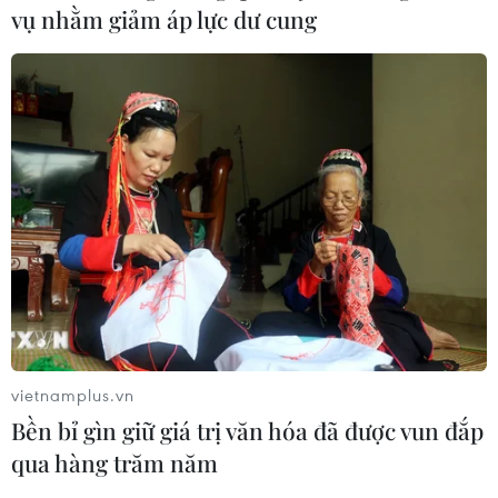
vụ nhằm giảm áp lực dư cung
13/09/2021 07:32
Cùng với học trực tuyến, ngành Giáo dục và Đào tạo
của tỉnh kết hợp đa dạng các phương án phù hợp như
xây dựng clip gửi cho phụ huynh, gửi bài giảng bằng
bản giấy, qua điện thoại di động.
vietnamplus.vn
Bền bỉ gìn giữ giá trị văn hóa đã được vun đắp
qua hàng trăm năm