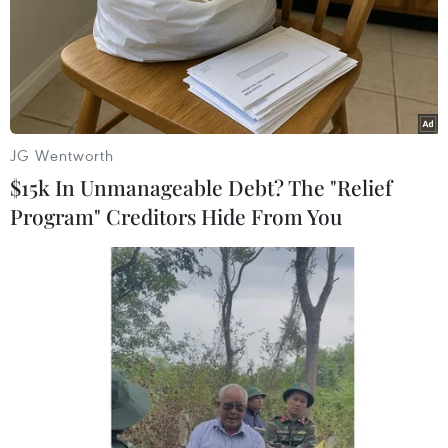
Khoảng 1,5 triệu học sinh cần hỗ trợ máy
JG Wentworth
tính để học trực tuyến
$15k In Unmanageable Debt? The "Relief
12/09/2021 11:09
Program" Creditors Hide From You
Bộ Giáo dục và Đào tạo cho hay, tính đến nay, cả nước
có khoảng 7,35 triệu học sinh ở 26 tỉnh, thành trên cả
nước phải học trực tuyến; trong đó có khoảng 1,5 triệu
em chưa có máy tính.