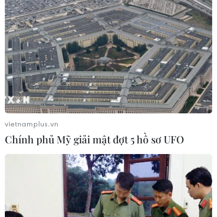
vietnamplus.vn
Chính phủ Mỹ giải mật đợt 5 hồ sơ UFO