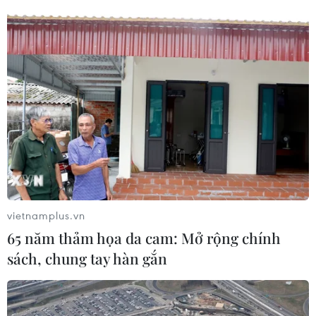
TP.HCM: Thị trường điện máy, điện tử
nhộn nhịp trong mùa học online
13/09/2021 08:26
Tại Thành phố Hồ Chí Minh, nhóm ngành hàng điện
máy-điện tử nhận được nhiều đơn đặt hàng hơn và kéo
theo doanh số của toàn ngành tăng đáng kể trong bối
cảnh học sinh học online do dịch.
vietnamplus.vn
65 năm thảm họa da cam: Mở rộng chính
sách, chung tay hàn gắn