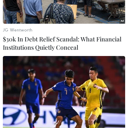
được học trực tuyến.
JG Wentworth
$30k In Debt Relief Scandal: What Financial
Institutions Quietly Conceal
TPBank trao nhiều máy thở cao cấp cho các bệnh viện ở tuyến
đầu chống dịch COVID-19. (Ảnh: Vietnam+)
Nhằm hỗ trợ việc học trực tuyến của các em học