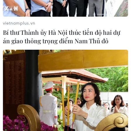
06/08/2026 09:44
Toàn cảnh vụ sai phạm điểm
vietnamplus.vn
thi trường THPT chuyên Tuyên
Bí thư Thành ủy Hà Nội thúc tiến độ hai dự
Quang
án giao thông trọng điểm Nam Thủ đô
06/08/2026 09:04
Đắk Lắk tháo gỡ khó khăn, đảm bảo
đủ sách giáo khoa cho năm học mới
06/08/2026 04:12
Bộ GD-ĐT dự kiến điều chỉnh trong
bổ nhiệm chức danh và xếp lương
nhà giáo
06/08/2026 02:18