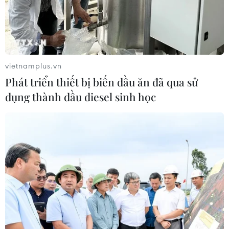
Cần Thơ xem xét đề xuất xây dựng Tổ
hợp Giáo dục-Đào tạo 636 tỷ đồng
vietnamplus.vn
06/08/2026 13:24
Phát triển thiết bị biến dầu ăn đã qua sử
dụng thành dầu diesel sinh học
Cà Mau hợp nhất 4 trường cao đẳng,
tăng quy mô đào tạo nhân lực chất
lượng cao
06/08/2026 11:43
Các trường đại học sẽ xét tuyển thí
sinh Trường THTP chuyên Tuyên
Quang không vi phạm quy chế