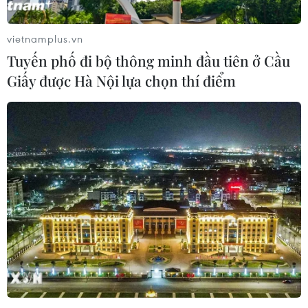
vietnamplus.vn
Tuyến phố đi bộ thông minh đầu tiên ở Cầu
Giấy được Hà Nội lựa chọn thí điểm
Thủ tướng phát biểu tại lễ phát động
“Sóng và máy tính cho em”
13/09/2021 00:33
TTXVN trân trọng giới thiệu toàn văn bài phát biểu của