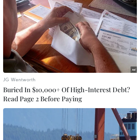
(Vietnam+)
JG Wentworth
Buried In $10,000+ Of High-Interest Debt?
Read Page 2 Before Paying
#TPBank
#Sóng và máy tính cho em
#trang bị thiết bị học tập trực tuyến
#máy tính bảng