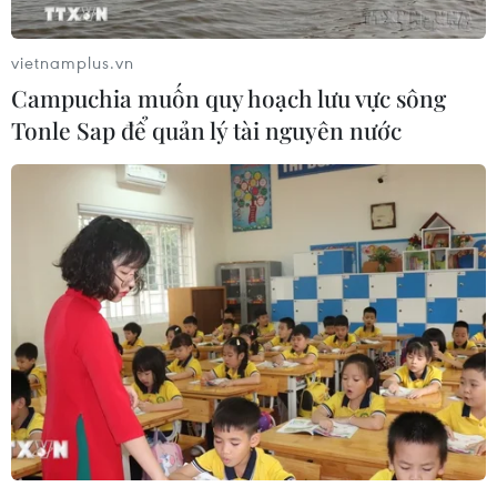
#Thành phố Hồ Chí Minh
#Du lịch
#Giá cước taxi
vietnamplus.vn
#Phát triển du lịch bền vững
#Du khách
Campuchia muốn quy hoạch lưu vực sông
Tp. Hồ Chí Minh
Tonle Sap để quản lý tài nguyên nước
Theo dõi VietnamPlus
TIN LIÊN QUAN