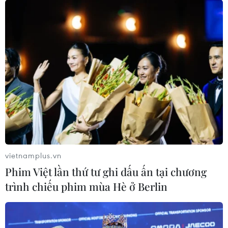
Hàng loạt các hoạt động phong phú như triển lãm ảnh,
biểu diễn nhạc cụ dân tộc, vẽ tranh và nặn tượng tò he,
giới thiệu nghệ thuật ẩm thực… đã gây ra sự bất ngờ
thú vị với khách tham quan.
vietnamplus.vn
Phim Việt lần thứ tư ghi dấu ấn tại chương
trình chiếu phim mùa Hè ở Berlin