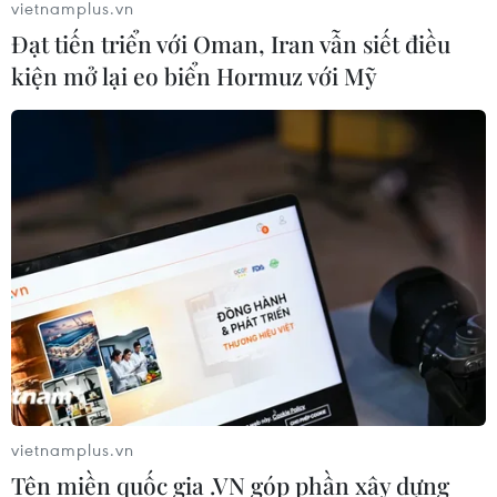
vietnamplus.vn
Đạt tiến triển với Oman, Iran vẫn siết điều
kiện mở lại eo biển Hormuz với Mỹ
vietnamplus.vn
Tên miền quốc gia .VN góp phần xây dựng