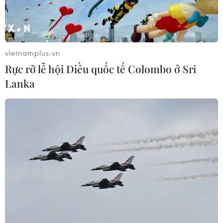
vietnamplus.vn
Rực rỡ lễ hội Diều quốc tế Colombo ở Sri
Lanka