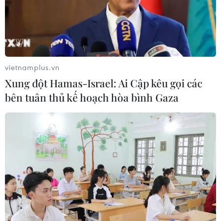
Hàn Quốc
09/08/2026 11:46
Những lý do khiến du khách Ấn Độ
chuyển hướng sang Việt Nam
vietnamplus.vn
08/08/2026 23:58
Xung đột Hamas-Israel: Ai Cập kêu gọi các
bên tuân thủ kế hoạch hòa bình Gaza
Thánh đường Emir Abdelkader -
biểu tượng của kiến trúc, văn hóa và
tri thức
08/08/2026 22:05
Thánh đường Emir
Abdelkader - biểu tượng văn hóa,
tôn giáo của Constantine