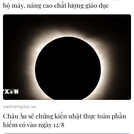
bộ máy, nâng cao chất lượng giáo dục
vietnamplus.vn
Quảng bá du lịch Việt Nam và Thành phố
Châu Âu sẽ chứng kiến nhật thực toàn phần
Hồ Chí Minh tại Pháp
hiếm có vào ngày 12/8
13/03/2019 09:20