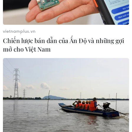
phối hợp tuyên truyền, thường xuyên kiểm tra,
giám sát, qua đó kịp thời phát hiện và xử phạt
nghiêm khắc đối với những trường hợp vi
phạm./.
vietnamplus.vn
Chiến lược bán dẫn của Ấn Độ và những gợi
(TTXVN/Vietnam+)
mở cho Việt Nam