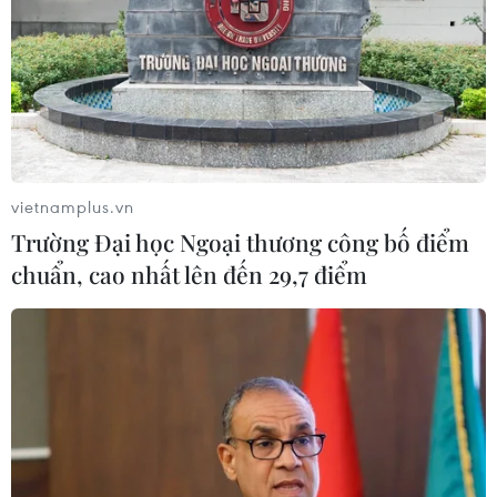
năm tuổi của Nhật Bản
09/08/2026 22:46
Nghịch lý tại các cường quốc du lịch
Địa Trung Hải
09/08/2026 22:00
vietnamplus.vn
Trường Đại học Ngoại thương công bố điểm
chuẩn, cao nhất lên đến 29,7 điểm
Khám phá điểm du lịch nổi
tiếng Mũi Tobizina ở Nga
09/08/2026 16:20
Đà Nẵng: Sôi nổi các hoạt
động giao lưu tại Lễ hội Việt Nam -