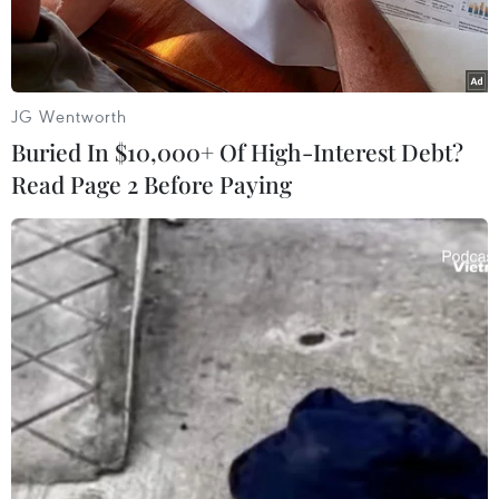
hay khách sạn không đảm bảo tiêu chuẩn về dịch
vụ nhằm xây dựng môi trường du lịch văn minh,
an toàn.
JG Wentworth
Buried In $10,000+ Of High-Interest Debt?
Read Page 2 Before Paying
Du khách thăm Thành phố Hồ Chí Minh bằng xích lô. (Ảnh: An