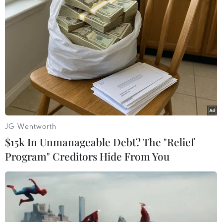
điểm “nghẽn” trong phát triển du lịch ở địa
phương nói riêng, cả nước nói chung chính là ở
chỗ chưa chú trọng nguồn lực nhân sự gián tiếp
và những nhân sự đặc biệt đối với ngành du
lịch.
Lực lượng lao động làm việc nơi cửa ngõ, sân
bay, nhà ga, nơi công cộng, làm nhiệm vụ đón
và phục vụ du khách. Nơi đây hình thành ấn
JG Wentworth
tượng đầu tiên giúp du khách có nhiều thiện
$15k In Unmanageable Debt? The "Relief
cảm về đất nước, con người Việt Nam.
Program" Creditors Hide From You
Trong quá trình làm việc, lực lượng này có lúc,
có khi mới chỉ chú trọng chuyên môn mà chưa
chú ý đến thái độ-yếu tố vốn rất quan trọng để
tạo nên cảm giác thân thiện, ấn tượng tốt đẹp