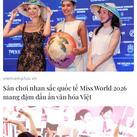
Phát triển ngành du lịch Việt Nam: Cần
chọn lọc để bền vững
16/05/2019 01:29
Việc ngành du lịch đặt mục tiêu đến năm 2020 đóng
góp trên 10% GDP, trở thành ngành kinh tế mũi nhọn với
sự phát triển bền vững vẫn đang là bài toán khó chưa
có lời giải.
vietnamplus.vn
Sân chơi nhan sắc quốc tế Miss World 2026
mang đậm dấu ấn văn hóa Việt