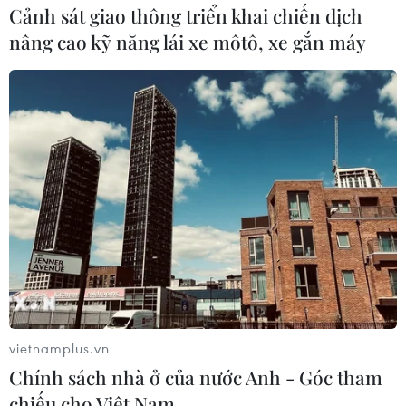
Cảnh sát giao thông triển khai chiến dịch
nâng cao kỹ năng lái xe môtô, xe gắn máy
Hà Nội chặn phương tiện trên đường Vành
đai 3 trên cao
22/04/2021 05:46
vietnamplus.vn
Trên đường vành đai 3 trên cao đoạn từ Mai Dịch (Mố
Chính sách nhà ở của nước Anh - Góc tham
A1) đến đầu cầu Thăng Long (Mố A2) sẽ cấm toàn bộ
chiếu cho Việt Nam