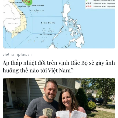
#Ủy ban Nhân dân Thành phố Hồ Chí Minh
#Vành đai 3
vietnamplus.vn
Áp thấp nhiệt đới trên vịnh Bắc Bộ sẽ gây ảnh
#Bộ Giao thông Vận tải
hưởng thế nào tới Việt Nam?
#Vùng kinh tế trọng điểm phía Nam
#Bộ Giao thông Vận tải
Tp. Hồ Chí Minh
Theo dõi VietnamPlus