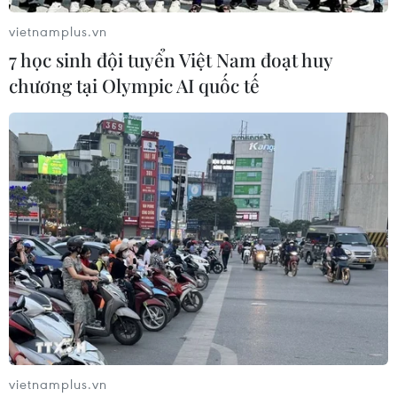
vietnamplus.vn
7 học sinh đội tuyển Việt Nam đoạt huy
chương tại Olympic AI quốc tế
Tái khởi động nhiều dự án hạ tầng trọng
điểm tại TP Hồ Chí Minh
21/04/2021 12:59
Thời gian qua, bên cạnh nhiều dự án hạ tầng trọng
điểm được đầu tư hiệu quả, góp phần phát triển diện
mạo đô thị TP.HCM, cũng còn một số dự án triển khai
dang dở hoặc chậm triển khai, gây lãng phí.
vietnamplus.vn