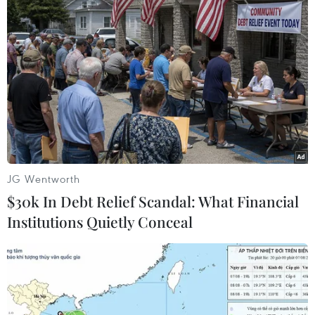
Đường Vành đai 3 đi qua địa phận Thành phố
Hồ Chí Minh, Đồng Nai, Bình Dương và Long An
với tổng chiều dài khoảng 89km. Đây là dự án
mang tính huyết mạch, kết nối các tỉnh thành
trong Vùng kinh tế trọng điểm phía Nam, phân
luồng các phương tiện vận tải nặng quá cảnh
qua Thành phố Hồ Chí Minh không phải lưu
thông vào trung tâm thành phố, rút ngắn thời
gian lưu thông giữa các tỉnh./.
JG Wentworth
$30k In Debt Relief Scandal: What Financial
(TTXVN/Vietnam+)
Institutions Quietly Conceal