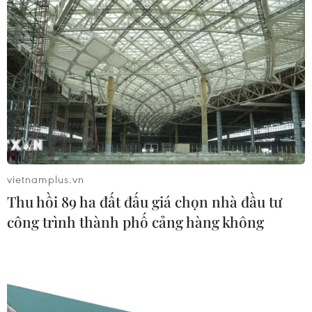
CƠ QUAN CHỦ QUẢN: THÔNG TẤN XÃ VIỆT NAM
Tổng Biên tập: TRẦN TIẾN DUẨN
Phó Tổng Biên tập: NGUYỄN THỊ TÁM, KHÚC THANH
THỦY
Sở hữu trí tuệ
Quy định sử dụng
vietnamplus.vn
RSS
Hỗ trợ
Thu hồi 89 ha đất đấu giá chọn nhà đầu tư
Ngôn ngữ
TTXVN
công trình thành phố cảng hàng không
Dịch vụ tin
Quảng cáo
Liên hệ