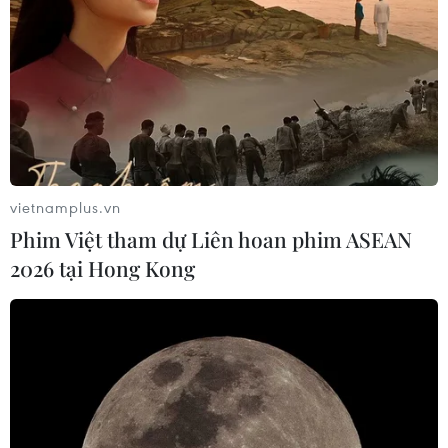
hành lang an toàn giao thông Quốc
lộ 22B
07/08/2026 04:31
Hãng hàng không Air Premia của
Hàn Quốc nối lại đường bay
Incheon-TP Hồ Chí Minh
vietnamplus.vn
07/08/2026 04:28
Phim Việt tham dự Liên hoan phim ASEAN
2026 tại Hong Kong
Khẩn trương phân luồng giao thông
sau vụ sạt lở trên tuyến ĐT161 ở Lào
Cai
07/08/2026 02:37
Nhanh chóng hoàn thiện dự