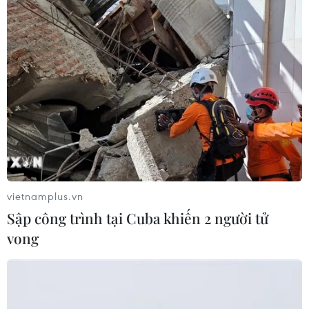
28/04/2021 04:08
Lực lượng cảnh sát giao thông của Công an Hà Nội,
Công an Thành phố Hồ Chí Minh đã triển khai xây
dựng phương án, bố trí lực lượng, phương tiện phòng
ngừa, phân luồng, giải quyết ùn tắc giao thông.
vietnamplus.vn
Sập công trình tại Cuba khiến 2 người tử
vong