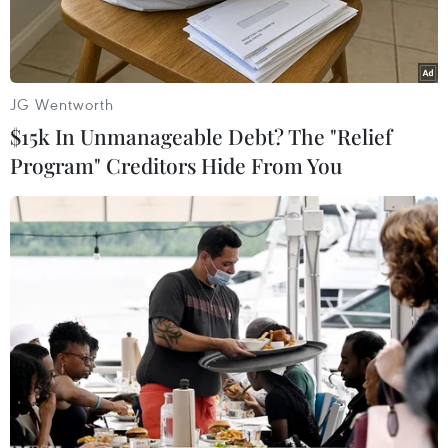
JG Wentworth
$15k In Unmanageable Debt? The "Relief
Program" Creditors Hide From You
Một góc Thành phố Hồ Chí Minh. (Ảnh minh họa: Hoàng
Hải/TTXVN)
Ủy ban Nhân dân Thành phố Hồ Chí Minh vừa
có văn bản gửi Bộ Giao thông Vận tải về triển
khai đầu tư dự án đường Vành đai 3-Thành phố