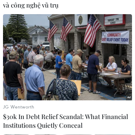
và công nghệ vũ trụ
TIN CÙNG CHUYÊN MỤC
NAPAS và KiotViet hợp tác mở rộng
hệ sinh thái thanh toán VietQR
06/08/2026 14:03
Xã Tây Giang khai mạc Ngày hội văn
hóa Cơ Tu lần thứ 1
06/08/2026 10:38
Chiêm ngưỡng vẻ đẹp kỳ vĩ
JG Wentworth
trên cung đường ven biển Khánh
$30k In Debt Relief Scandal: What Financial
Hòa
Institutions Quietly Conceal
06/08/2026 09:40