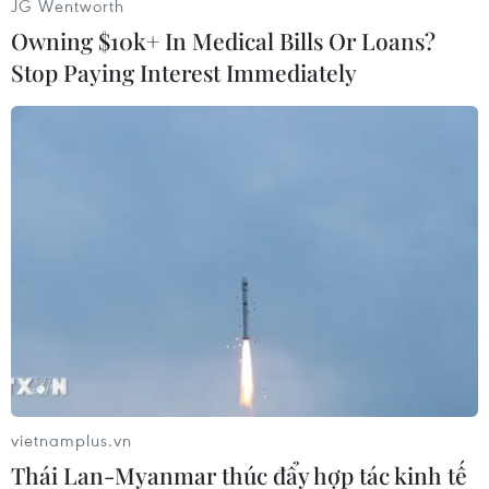
JG Wentworth
Owning $10k+ In Medical Bills Or Loans?
Stop Paying Interest Immediately
#Triều Tiên
#Khách du lịch
#Lữ hành
#Biên giới
Anh
Triều Tiên
Theo dõi VietnamPlus
vietnamplus.vn
Thái Lan-Myanmar thúc đẩy hợp tác kinh tế