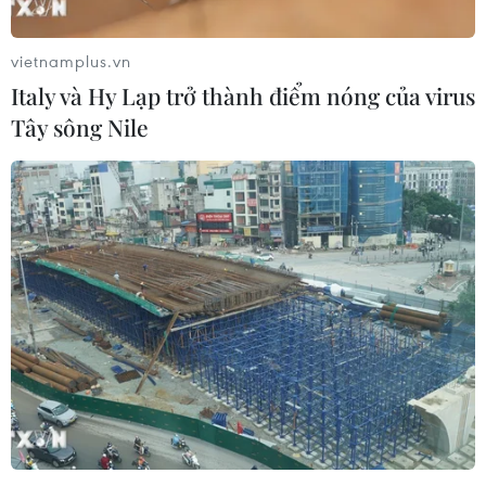
05/08/2026 07:46
vietnamplus.vn
Italy và Hy Lạp trở thành điểm nóng của virus
Hà Nội nằm trong
Tây sông Nile
nhóm 10 thành phố hàng đầu thế
giới về ẩm thực đường phố
05/08/2026 03:11
Nét quê mộc mạc ở chợ
phường Vị Thanh giữa lòng thành
phố Cần Thơ
05/08/2026 02:00
Điểm hẹn ngắm băng trôi và cá voi ở
Canada