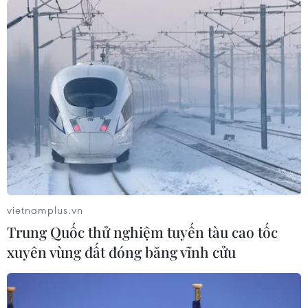
Vẻ đẹp hoang sơ của những
bãi biển phía Nam Đà Nẵng
04/08/2026 08:28
Trung tâm Gốm Bát
Tràng vào danh sách 26 công trình
kiến trúc đẹp nhất thế giới
04/08/2026 07:55
vietnamplus.vn
Trung Quốc thử nghiệm tuyến tàu cao tốc
Xem thêm
xuyên vùng đất đóng băng vĩnh cửu