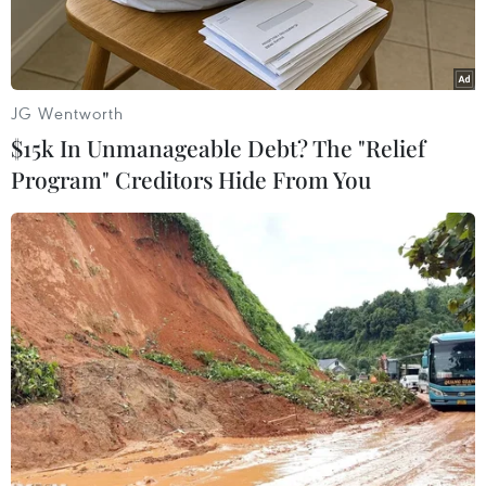
Bình Nhưỡng đã quyết định mở cửa đón khách
du lịch nướcngoài quanh năm.
Thông báo đăng trên trang web của Koryo Tours
JG Wentworth
cho biết trước đây Triều Tiênthường đóng cửa
$15k In Unmanageable Debt? The "Relief
biên giới đối với du khách nước ngoài từ giữa
Program" Creditors Hide From You
tháng 12 đến giữatháng 1 năm sau, tuy nhiên,
hãng du lịch lữ hành này vừa được các đối tác
thôngbáo không áp dụng thông lệ trên nữa và
Triều Tiên sẽ mở cửa đón khách du lịchquanh
năm.
Theo Koryo Tours, đây là tin vui cho những du
khách muốn tới Triều Tiên vì họ cóthể đón
Giáng Sinh và giao thừa ngay tại địa điểm du
lịch mới mẻ này.