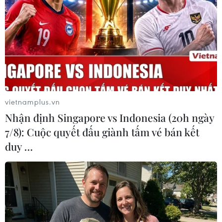
Trong một phát biểu đăng trên Twitter, Tổng thống Trump
tỏ ý hy vọng về cuộc gặp thứ hai với nhà lãnh đạo Triều
Tiên Kim Jong-un và cho biết các vấn đề liên quan đến
Triều Tiên đang đạt tiến triển.
vietnamplus.vn
Nhận định Singapore vs Indonesia (20h ngày
7/8): Cuộc quyết đấu giành tấm vé bán kết
duy …