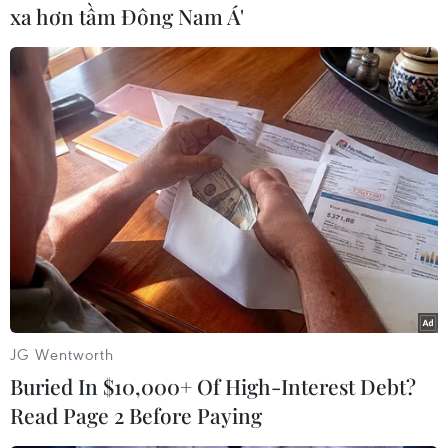
xa hơn tầm Đông Nam Á'
chung một hướng" và nhanh chóng thực thi
những thỏa thuận đã đạt được tại hội nghị
thượng đỉnh hồi tháng Sáu vừa qua./.
(TTXVN/Vietnam+)
JG Wentworth
Buried In $10,000+ Of High-Interest Debt?
Read Page 2 Before Paying