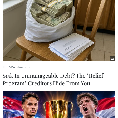
TIN LIÊN QUAN
JG Wentworth
$15k In Unmanageable Debt? The "Relief
Program" Creditors Hide From You
Tổng thống Trump: Các vấn đề liên quan
đến Triều Tiên đang tiến triển
25/12/2018 03:51