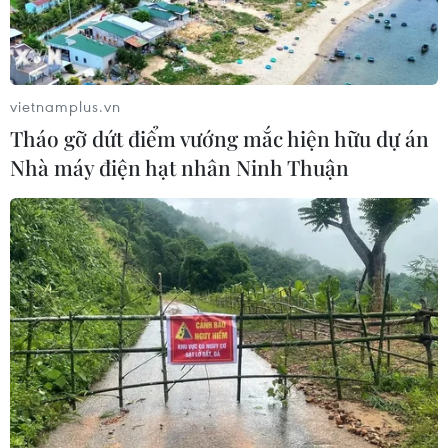
vietnamplus.vn
Tháo gỡ dứt điểm vướng mắc hiện hữu dự án
Nhà máy điện hạt nhân Ninh Thuận
TIN CÙNG CHUYÊN MỤC
Cần Thơ thúc đẩy hợp tác du lịch với
đối tác Hàn Quốc
07/08/2026 12:46