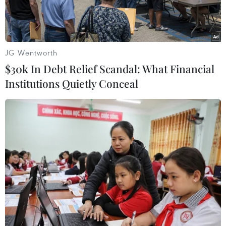
Sáu vừa qua.
JG Wentworth
$30k In Debt Relief Scandal: What Financial
Institutions Quietly Conceal
Bộ trưởng Ngoại giao Trung Quốc Vương Nghị. (Ảnh:
AFP/TTXVN)
Bộ trưởng Ngoại giao Trung Quốc Vương Nghị