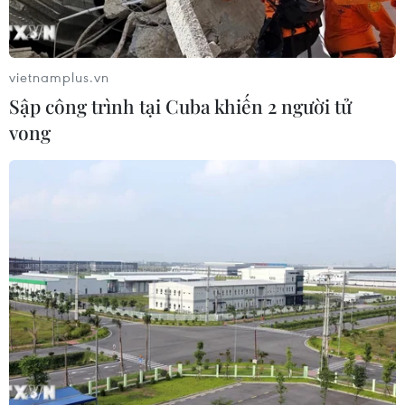
vietnamplus.vn
Sập công trình tại Cuba khiến 2 người tử
vong
Những thành tựu ấn tượng của ngoại giao
Triều Tiên năm 2018
27/12/2018 22:47
Nếu 2017 là năm của những cuộc thử nghiệm, 2018 là
năm của những hội nghị thượng đỉnh, có lẽ chỉ có ông
Kim Jong-un mới biết năm 2019 sẽ mang lại điều gì.