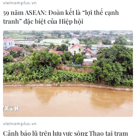
vietnamplus.vn
ASC 2026: Tiếp lửa đam mê khoa học
59 năm ASEAN: Đoàn kết là “lợi thế cạnh
cho thế hệ trẻ Việt Nam
tranh” đặc biệt của Hiệp hội
04/08/2026 14:08
Xem thêm
CƠ QUAN CHỦ QUẢN: THÔNG TẤN XÃ VIỆT NAM
Tổng Biên tập: TRẦN TIẾN DUẨN
Phó Tổng Biên tập: NGUYỄN THỊ TÁM, KHÚC THANH
vietnamplus.vn
THỦY
Cảnh báo lũ trên lưu vực sông Thao tại trạm