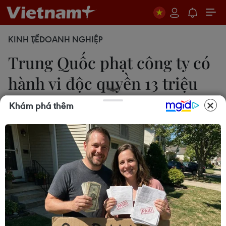
KINH TẾ
DOANH NGHIỆP
Trung Quốc phạt công ty có
hành vi độc quyền 13 triệu
USD
Khám phá thêm
Nguyễn Hằng
27/12/2022 00:22
Với hành vi lạm dụng vị trí độc quyền, CNKI đã
cung cấp các dịch vụ cơ sở dữ liệu với mức giá
cao bất hợp lý, ký các thỏa thuận hợp tác độc
quyền, do đó bị số tiền lên tới 87,6 triệu nhân dân