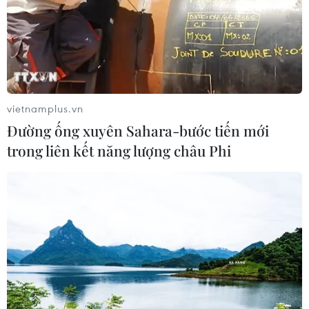
chưa từng có tiền lệ với TikTok
05/08/2026 13:31
Cảng hàng không Quảng Trị tăng
tốc, hướng tới mục tiêu khai thác
vietnamplus.vn
cuối năm 2026
Đường ống xuyên Sahara-bước tiến mới
05/08/2026 10:59
trong liên kết năng lượng châu Phi
Thẻ tín dụng Cake 2in1: Cho phép
đặc quyền thiết kế của người dùng
05/08/2026 09:48
Nhà bán lẻ thời trang trực tuyến lớn
nhất châu Âu thu hẹp dự báo lợi