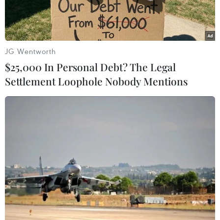
tệ.
JG Wentworth
$25,000 In Personal Debt? The Legal
Settlement Loophole Nobody Mentions
(Nguồn: China Daily)
Ngày 26/12, Tổng cục Quản lý Thị trường nhà
nước (SAMR) Trung Quốc đã quyết định phạt cơ
sở dữ liệu học thuật trực tuyến Cơ sở Hạ tầng tri