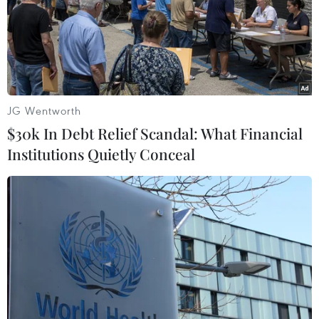
công nghệ thấp cho các công ty bị liệt vào danh sách
đen thương mại.
JG Wentworth
$30k In Debt Relief Scandal: What Financial
Institutions Quietly Conceal
Mỹ đưa 36 công ty Trung Quốc vào danh
sách hạn chế tiếp cận công nghệ