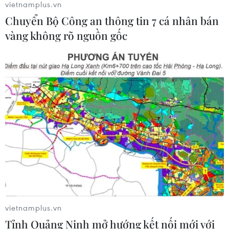
vietnamplus.vn
05/08/2026 02:59
Chuyển Bộ Công an thông tin 7 cá nhân bán
vàng không rõ nguồn gốc
Xem thêm
CƠ QUAN CHỦ QUẢN: THÔNG TẤN XÃ VIỆT NAM
Tổng Biên tập: TRẦN TIẾN DUẨN
Phó Tổng Biên tập: NGUYỄN THỊ TÁM, KHÚC THANH
THỦY
Sở hữu trí tuệ
Quy định sử dụng
vietnamplus.vn
RSS
Hỗ trợ
Tỉnh Quảng Ninh mở hướng kết nối mới với