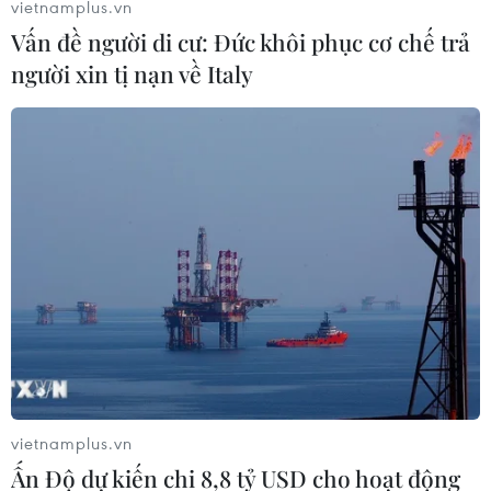
vietnamplus.vn
Vấn đề người di cư: Đức khôi phục cơ chế trả
người xin tị nạn về Italy
Quan ngại các công ty Trung Quốc bị hủy
niêm yết tại Mỹ lắng xuống
16/12/2022 07:43
Các công ty Trung Quốc có thể bị loại khỏi sàn giao
dịch chứng khoán Mỹ nếu họ không tuân thủ các yêu
cầu kiểm toán, một yêu cầu khiến khoảng 200 doanh
nghiệp gặp rủi ro.
vietnamplus.vn
Ấn Độ dự kiến chi 8,8 tỷ USD cho hoạt động