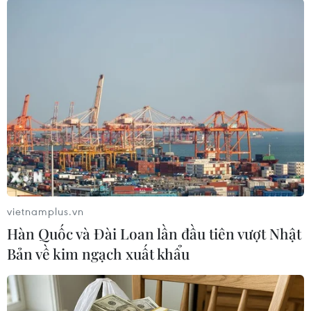
#Phạt tiền
#dịch vụ cơ sở dữ liệu học thuật
#chống độc quyền
Trung Quốc
Theo dõi VietnamPlus
vietnamplus.vn
TIN LIÊN QUAN
Hàn Quốc và Đài Loan lần đầu tiên vượt Nhật
Bản về kim ngạch xuất khẩu