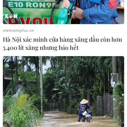
vietnamplus.vn
Hà Nội xác minh cửa hàng xăng dầu còn hơn
5.400 lít xăng nhưng báo hết
TIN CÙNG CHUYÊN MỤC
Thêm dư địa dòng tiền cho doanh
nghiệp nhỏ và vừa từ chính sách
thuế
09/08/2026 14:15
Những giấc mơ bay cất cánh từ
Vietjet
09/08/2026 09:11