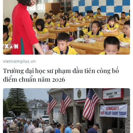
vietnamplus.vn
Trường đại học sư phạm đầu tiên công bố
điểm chuẩn năm 2026
Khả năng Mỹ bổ sung 36 công ty Trung
Quốc vào danh sách đen thương mại
14/12/2022 10:34
Theo quy định, các nhà cung cấp của Mỹ phải xin giấy
phép đặc biệt để vận chuyển ngay cả những sản phẩm