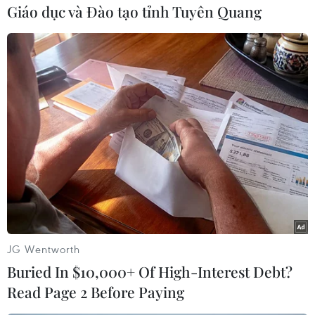
Quốc cho biết sẽ ngừng sử dụng cơ sở dữ liệu
Giáo dục và Đào tạo tỉnh Tuyên Quang
này vì các khoản phí hằng năm quá cao./.
(TTXVN/Vietnam+)
JG Wentworth
Buried In $10,000+ Of High-Interest Debt?
Read Page 2 Before Paying
#Trung Quốc
#CNKI
#Hành vi độc quyền