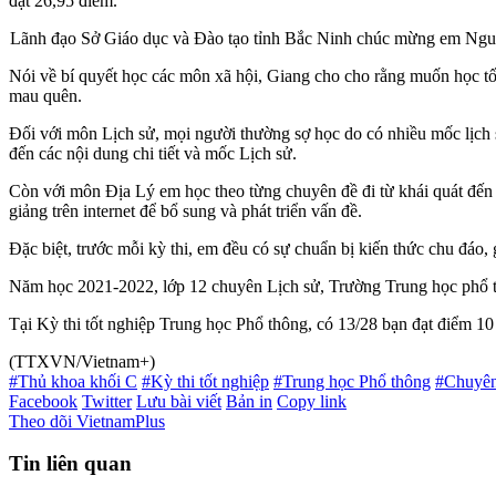
đạt 26,95 điểm.
Lãnh đạo Sở Giáo dục và Đào tạo tỉnh Bắc Ninh chúc mừng em Ng
Nói về bí quyết học các môn xã hội, Giang cho cho rằng muốn học tốt 
mau quên.
Đối với môn Lịch sử, mọi người thường sợ học do có nhiều mốc lịch 
đến các nội dung chi tiết và mốc Lịch sử.
Còn với môn Địa Lý em học theo từng chuyên đề đi từ khái quát đến 
giảng trên internet để bổ sung và phát triển vấn đề.
Đặc biệt, trước mỗi kỳ thi, em đều có sự chuẩn bị kiến thức chu đáo, g
Năm học 2021-2022, lớp 12 chuyên Lịch sử, Trường Trung học phổ th
Tại Kỳ thi tốt nghiệp Trung học Phổ thông, có 13/28 bạn đạt điểm 10 
(TTXVN/Vietnam+)
#Thủ khoa khối C
#Kỳ thi tốt nghiệp
#Trung học Phổ thông
#Chuyên
Facebook
Twitter
Lưu bài viết
Bản in
Copy link
Theo dõi VietnamPlus
Tin liên quan