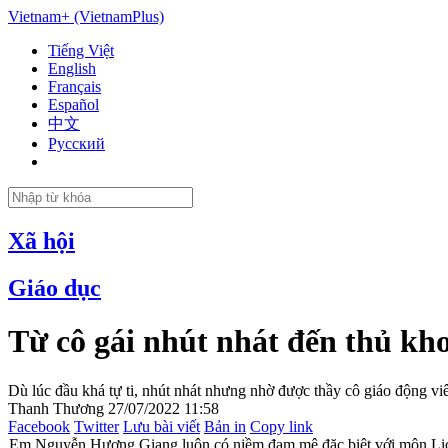
Vietnam+ (VietnamPlus)
Tiếng Việt
English
Français
Español
中文
Русский
Xã hội
Giáo dục
Từ cô gái nhút nhát đến thủ kh
Dù lúc đầu khá tự ti, nhút nhát nhưng nhờ được thầy cô giáo động
Thanh Thương
27/07/2022 11:58
Facebook
Twitter
Lưu bài viết
Bản in
Copy link
Em Nguyễn Hương Giang luôn có niềm đam mê đặc biệt với môn L