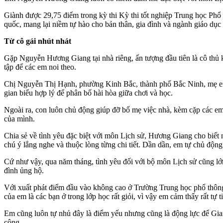
Giành được 29,75 điểm trong kỳ thi Kỳ thi tốt nghiệp Trung học P
quốc, mang lại niềm tự hào cho bản thân, gia đình và ngành giáo dục 
Từ cô gái nhút nhát
Gặp Nguyễn Hương Giang tại nhà riêng, ấn tượng đầu tiên là cô thủ kh
tập để các em noi theo.
Chị Nguyễn Thị Hạnh, phường Kinh Bắc, thành phố Bắc Ninh, mẹ em 
gian biểu hợp lý để phân bố hài hòa giữa chơi và học.
Ngoài ra, con luôn chủ động giúp đỡ bố mẹ việc nhà, kèm cặp các em h
của mình.
Chia sẻ về tình yêu đặc biệt với môn Lịch sử, Hương Giang cho biế
chú ý lắng nghe và thuộc lòng từng chi tiết. Dần dần, em tự chủ độn
Cứ như vậy, qua năm tháng, tình yêu đối với bộ môn Lịch sử cũng l
đình ủng hộ.
Với xuất phát điểm đầu vào không cao ở Trường Trung học phổ thông
của em là các bạn ở trong lớp học rất giỏi, vì vậy em cảm thấy rất tự 
Em cũng luôn tự nhủ đây là điểm yếu nhưng cũng là động lực để Gian
công.