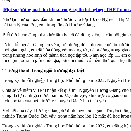
[Một số gương mặt thủ khoa trong kỳ thi tốt nghiệp THPT năm 
Nhớ lại những ngày đầu khi mới bước vào lớp 10, cô Nguyễn Thị Mai 
bắt tâm lý của từng em, trong đó có Hương Giang.
Biết được em đang bị áp lực tâm lý, cô đã động viên, là cầu nối giú
“Nhìn bề ngoài, Giang có vẻ rụt rè nhưng đó là do em chưa tìm được 
thời gian ngắn, em đã hòa đồng với mọi người, năng động trong giao t
trong những học sinh có thành tích học tập tốt. Năm học lớp 11, em 
thi chọn học sinh giỏi quốc gia, bởi em muốn có thêm thời gian học 
Trưởng thành trong ngôi trường đặc biệt
Trong kỳ thi tốt nghiệp Trung học Phổ thông năm 2022, Nguyễn Hương
Chia sẻ về niềm vui khi nhận kết quả thi, Nguyễn Hương Giang cho bi
cũng đã tự đánh giá được bài thi. Mặc dù vậy, khi được cô giáo chủ
tích học tập của ngôi trường Chuyên Bắc Ninh thân yêu.
Với kết quả này, Hương Giang dự định theo học ngành Truyền thông 
nghiệp Trung Quốc. Bởi vậy, trong năm học lớp 12 mặc dù học lượng
Trong kỳ thi tốt nghiệp Trung học Phổ thông năm 2022, em đăng ký t