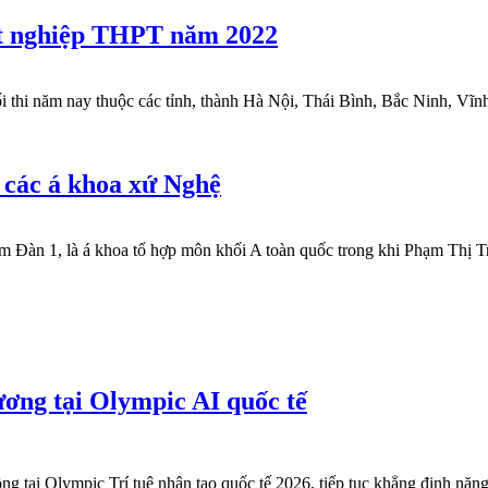
tốt nghiệp THPT năm 2022
 thi năm nay thuộc các tỉnh, thành Hà Nội, Thái Bình, Bắc Ninh, Vĩn
 các á khoa xứ Nghệ
Đàn 1, là á khoa tổ hợp môn khối A toàn quốc trong khi Phạm Thị T
ương tại Olympic AI quốc tế
tại Olympic Trí tuệ nhân tạo quốc tế 2026, tiếp tục khẳng định năng