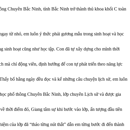
ng Chuyên Bắc Ninh, tỉnh Bắc Ninh trở thành thủ khoa khối C toàn
n ngay từ nhỏ, em luôn ý thức phải gương mẫu trong sinh hoạt và học
 sinh hoạt cũng như học tập. Con đã tự xây dựng cho mình thời
ch mà chỉ động viên, định hướng để con tự phát triển theo năng lực
 Thấy bố hằng ngày đều đọc và kể những câu chuyện lịch sử, em luôn
g học phổ thông Chuyên Bắc Ninh, lớp chuyên Lịch sử và được gia
ề thời điểm đó, Giang tâm sự khi bước vào lớp, ấn tượng đầu tiên
iệm của lớp đã “tháo từng nút thắt” dẫn em từng bước đi đến thành