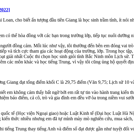
2022]
Loan, cho biết ấn tượng đầu tiên Giang là học sinh trầm tính, ít nói
p em có thể hòa đồng với các bạn trong trường lớp, tiếp tục nuôi dưỡng
người đồng cảm. Mỗi lúc như vậy, tôi thường đến bên em đóng vai trò n
iếp và tích cực tham gia các hoạt động của trường, lớp. Trong học tập
đoạt giải nhất Cuộc thi chọn học sinh giỏi tỉnh Bắc Ninh môn Lịch sử. 
thêm các môn khác và học tiếng Trung, vì vậy tôi cũng ủng hộ quyết đị
 Giang đạt tổng điểm khối C là 29,75 điểm (Văn 9,75; Lịch sử 10 và 
ết em không cảm thấy bất ngờ bởi em rất tự tin vào hành trang kiến t
 nhiệm báo điểm, cả cô, trò và gia đình em đều vỡ òa trong niềm vui s
quốc tế (Học viện Ngoại giao) hoặc Luật Kinh tế (Đại học Luật Hà Nộ
 kiến thức nhiều nhưng em đã tự mình mày mò nghiên cứu, mua sách, tự
hi tiếng Trung thay tiếng Anh và điểm số đạt được gần như tuyệt đối 