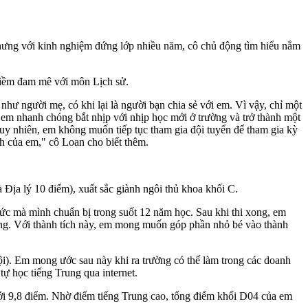
 nhưng với kinh nghiệm đứng lớp nhiều năm, cô chủ động tìm hiểu nắm
 niềm đam mê với môn Lịch sử.
hư người mẹ, có khi lại là người bạn chia sẻ với em. Vì vậy, chỉ một
, em nhanh chóng bắt nhịp với nhịp học mới ở trường và trở thành một
Tuy nhiên, em không muốn tiếp tục tham gia đội tuyển để tham gia kỳ
nh của em," cô Loan cho biết thêm.
Địa lý 10 điểm), xuất sắc giành ngôi thủ khoa khối C.
hức mà mình chuẩn bị trong suốt 12 năm học. Sau khi thi xong, em
ướng. Với thành tích này, em mong muốn góp phần nhỏ bé vào thành
i). Em mong ước sau này khi ra trường có thể làm trong các doanh
 học tiếng Trung qua internet.
với 9,8 điểm. Nhờ điểm tiếng Trung cao, tổng điểm khối D04 của em