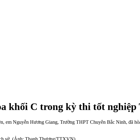
oa khối C trong kỳ thi tốt nghiệ
 viên, em Nguyễn Hương Giang, Trường THPT Chuyên Bắc Ninh, đã hòa 
ịch sử. (Ảnh: Thanh Thương/TTXVN)