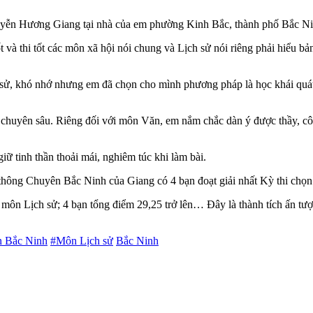
uyễn Hương Giang tại nhà của em phường Kinh Bắc, thành phố Bắc 
và thi tốt các môn xã hội nói chung và Lịch sử nói riêng phải hiểu bả
sử, khó nhớ nhưng em đã chọn cho mình phương pháp là học khái quát t
chuyên sâu. Riêng đối với môn Văn, em nắm chắc dàn ý được thầy, cô h
iữ tinh thần thoải mái, nghiêm túc khi làm bài.
ông Chuyên Bắc Ninh của Giang có 4 bạn đoạt giải nhất Kỳ thi chọn 
môn Lịch sử; 4 bạn tổng điểm 29,25 trở lên… Đây là thành tích ấn tượn
 Bắc Ninh
#Môn Lịch sử
Bắc Ninh