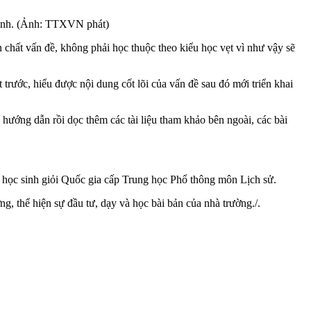
Ninh. (Ảnh: TTXVN phát)
n chất vấn đề, không phải học thuộc theo kiểu học vẹt vì như vậy sẽ
rước, hiểu được nội dung cốt lõi của vấn đề sau đó mới triển khai
ướng dẫn rồi dọc thêm các tài liệu tham khảo bên ngoài, các bài
học sinh giỏi Quốc gia cấp Trung học Phổ thông môn Lịch sử.
g, thể hiện sự đầu tư, dạy và học bài bản của nhà trường./.