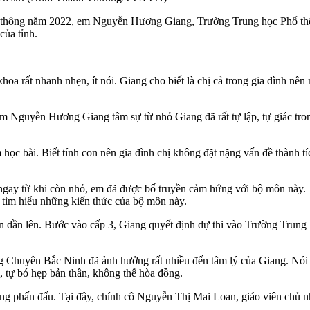
hổ thông năm 2022, em Nguyễn Hương Giang, Trường Trung học Phổ thô
của tỉnh.
oa rất nhanh nhẹn, ít nói. Giang cho biết là chị cả trong gia đình nê
Nguyễn Hương Giang tâm sự từ nhỏ Giang đã rất tự lập, tự giác trong
ọc bài. Biết tính con nên gia đình chị không đặt nặng vấn đề thành tí
t ngay từ khi còn nhỏ, em đã được bố truyền cảm hứng với bộ môn này.
g tìm hiểu những kiến thức của bộ môn này.
ớn dần lên. Bước vào cấp 3, Giang quyết định dự thi vào Trường Trun
 Chuyên Bắc Ninh đã ảnh hưởng rất nhiều đến tâm lý của Giang. Nói v
ti, tự bó hẹp bản thân, không thể hòa đồng.
g phấn đấu. Tại đây, chính cô Nguyễn Thị Mai Loan, giáo viên chủ nh