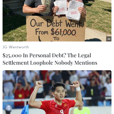
Cao Thu Vân ghi dấu với “Họa khúc
di sản”
05/07/2026 04:31
Áo dài Việt Nam: Dấu ấn nghệ thuật
trên hành trình của Kim Huyền Sâm
JG Wentworth
30/06/2026 11:05
$25,000 In Personal Debt? The Legal
Settlement Loophole Nobody Mentions
“Golden Heart Veil” khắc họa
chân dung những phụ nữ có “trái
tim vàng”
23/06/2026 23:25
Dàn hoa hậu đình đám “bùng nổ”