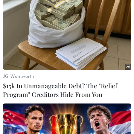
VPBank và Coolmate nâng trải
nghiệm tại VPBank Hanoi
International Marathon
24/07/2026 08:40
Chanel, Bulgari và hàng loạt hãng xa
xỉ tại Italy bị khám xét văn phòng
17/07/2026 08:26
JG Wentworth
$15k In Unmanageable Debt? The "Relief
Model Kid Vietnam 2026 lộ diện dàn
Program" Creditors Hide From You
thí sinh nhí "đáng gờm" khu vực phía
Bắc
17/07/2026 04:51
Thương hiệu thời trang Thái