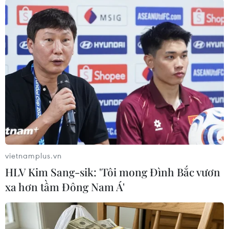
Việt Nam
Theo dõi VietnamPlus
TIN CÙNG CHUYÊN MỤC
vietnamplus.vn
Model Kid Vietnam 2026 "tiếp lửa"
HLV Kim Sang-sik: 'Tôi mong Đình Bắc vươn
cho thí sinh nhí khu vực phía Nam
xa hơn tầm Đông Nam Á'
27/07/2026 07:48