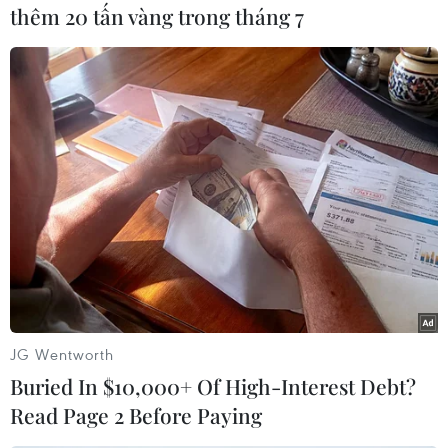
thêm 20 tấn vàng trong tháng 7
Hạnh Long (Vietnam+)
JG Wentworth
Buried In $10,000+ Of High-Interest Debt?
#Asian Model Search
#Tuyết Lan
#Quán quân
Read Page 2 Before Paying
#Người mẫu
#Giải thưởng
Nga
Singapore