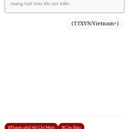
mạng lưới bảo tồn rùa biển.
(TTXVN/Vietnam+)
#Thành phố Hồ Chí Minh
#Côn Đảo