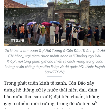
Du khách tham quan Trại Phú Tường ở Côn Đảo (Thành phố Hồ
Chí Minh), trại giam được mệnh danh là "Chuồng cọp kiểu
Pháp", nơi từng giam giữ các chiến sỹ cách mạng trong cuộc
kháng chiến chống thực dân Pháp và đế quốc Mỹ. (Ảnh: Huỳnh
Sơn/TTXVN)
Trong phát triển kinh tế xanh, Côn Đảo xây
dựng hệ thống xử lý nước thải hiện đại, đảm
bảo nước thải sau xử lý đạt tiêu chuẩn, không
gây ô nhiễm môi trường, trong đó ưu tiên sử