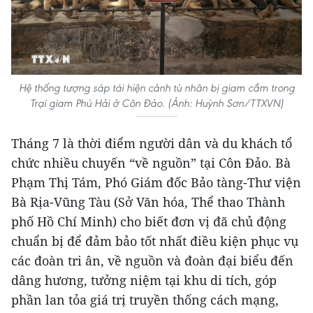
Hệ thống tượng sáp tái hiện cảnh tù nhân bị giam cầm trong
Trại giam Phú Hải ở Côn Đảo. (Ảnh: Huỳnh Sơn/TTXVN)
Tháng 7 là thời điểm người dân và du khách tổ
chức nhiều chuyến “về nguồn” tại Côn Đảo. Bà
Phạm Thị Tám, Phó Giám đốc Bảo tàng-Thư viện
Bà Rịa-Vũng Tàu (Sở Văn hóa, Thể thao Thành
phố Hồ Chí Minh) cho biết đơn vị đã chủ động
chuẩn bị để đảm bảo tốt nhất điều kiện phục vụ
các đoàn tri ân, về nguồn và đoàn đại biểu đến
dâng hương, tưởng niệm tại khu di tích, góp
phần lan tỏa giá trị truyền thống cách mạng,