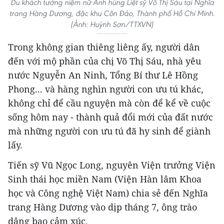
Du khách tưởng niệm nữ Anh hùng Liệt sỹ Võ Thị Sáu tại Nghĩa
trang Hàng Dương, đặc khu Côn Đảo, Thành phố Hồ Chí Minh.
(Ảnh: Huỳnh Sơn/TTXVN)
Trong không gian thiêng liêng ấy, người dân
đến với mộ phần của chị Võ Thị Sáu, nhà yêu
nước Nguyễn An Ninh, Tổng Bí thư Lê Hồng
Phong... và hàng nghìn người con ưu tú khác,
không chỉ để cầu nguyện mà còn để kể về cuộc
sống hôm nay - thành quả đổi mới của đất nước
mà những người con ưu tú đã hy sinh để giành
lấy.
Tiến sỹ Vũ Ngọc Long, nguyên Viện trưởng Viện
Sinh thái học miền Nam (Viện Hàn lâm Khoa
học và Công nghệ Việt Nam) chia sẻ đến Nghĩa
trang Hàng Dương vào dịp tháng 7, ông trào
dâng bao cảm xúc.