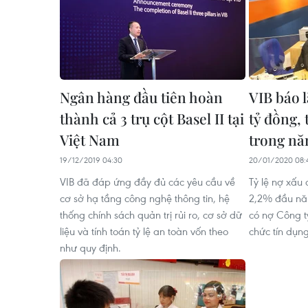
Ngân hàng đầu tiên hoàn
VIB báo l
thành cả 3 trụ cột Basel II tại
tỷ đồng,
Việt Nam
trong nă
19/12/2019 04:30
20/01/2020 08:
VIB đã đáp ứng đầy đủ các yêu cầu về
Tỷ lệ nợ xấu
cơ sở hạ tầng công nghệ thông tin, hệ
2,2% đầu nă
thống chính sách quản trị rủi ro, cơ sở dữ
có nợ Công ty
liệu và tính toán tỷ lệ an toàn vốn theo
chức tín dụng
như quy định.