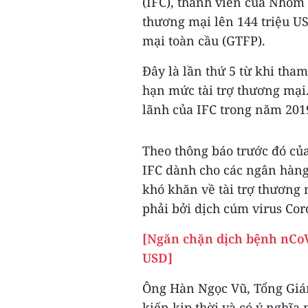
(IFC), thành viên của Nhóm
thương mại lên 144 triệu U
mại toàn cầu (GTFP).
Đây là lần thứ 5 từ khi tha
hạn mức tài trợ thương mại
lãnh của IFC trong năm 2019
Theo thông báo trước đó củ
IFC dành cho các ngân hàng
khó khăn về tài trợ thương
phải bởi dịch cúm virus Co
[Ngăn chặn dịch bệnh nCoV
USD]
Ông Hàn Ngọc Vũ, Tổng Giá
kiến kịp thời và có ý nghĩ