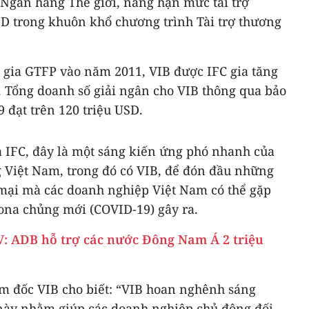
 Ngân hàng Thế giới, nâng hạn mức tài trợ
SD trong khuôn khổ chương trình Tài trợ thương
m gia GTFP vào năm 2011, VIB được IFC gia tăng
. Tổng doanh số giải ngân cho VIB thông qua bảo
 đạt trên 120 triệu USD.
a IFC, đây là một sáng kiến ứng phó nhanh của
 Việt Nam, trong đó có VIB, để đón đầu những
 mại mà các doanh nghiệp Việt Nam có thể gặp
rona chủng mới (COVID-19) gây ra.
: ADB hỗ trợ các nước Đông Nam Á 2 triệu
m đốc VIB cho biết: “VIB hoan nghênh sáng
a này nhằm giúp các doanh nghiệp chủ động đối