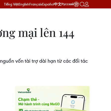
Tiếng Việt
English
Français
Español
中文
Русский
ơng mại lên 144
 nguồn vốn tài trợ dài hạn từ các đối tác