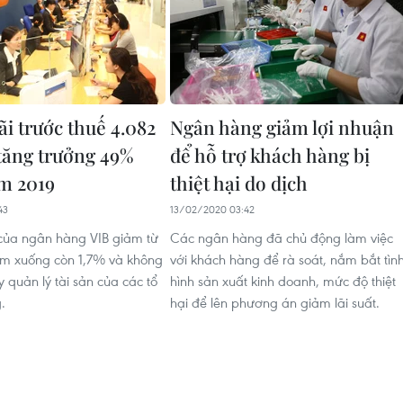
ãi trước thuế 4.082
Ngân hàng giảm lợi nhuận
 tăng trưởng 49%
để hỗ trợ khách hàng bị
m 2019
thiệt hại do dịch
43
13/02/2020 03:42
 của ngân hàng VIB giảm từ
Các ngân hàng đã chủ động làm việc
m xuống còn 1,7% và không
với khách hàng để rà soát, nắm bắt tìn
 quản lý tài sản của các tổ
hình sản xuất kinh doanh, mức độ thiệt
.
hại để lên phương án giảm lãi suất.