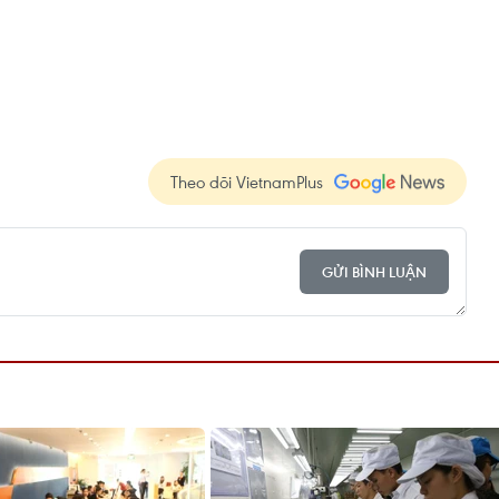
Theo dõi VietnamPlus
GỬI BÌNH LUẬN