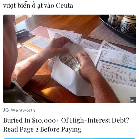
06/08/2026 16:12
06/08/2026 15:34
vượt biển ồ ạt vào Ceuta
Khởi tố đối tượng giả danh
Cảnh sát khám xét nơi ở
Công an, lừa đảo "chạy án"
của Huấn "Hoa Hồng"
tại Đắk Lắk
06/08/2026 15:04
06/08/2026 15:07
JG Wentworth
Buried In $10,000+ Of High-Interest Debt?
Read Page 2 Before Paying
Vụ chuyên Tuyên Quang:
Khuyến khích các cơ sở