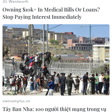
JG Wentworth
#Nông sản
#COVID-19
#Mạng xã hội
Owning $10k+ In Medical Bills Or Loans?
#Giải cứu nông sản
#Tiêu thụ
Stop Paying Interest Immediately
An Giang: Cháy lớn ở khu
Tiếp tục đổi mới, nâng cao
dân cư khiến 5 căn nhà bị
hiệu quả công tác cai
vietnamplus.vn
hư hại
nghiện ma túy
Tây Ban Nha: 100 người thiệt mạng trong vụ