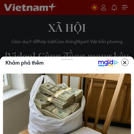
XÃ HỘI
Giáo dục
Y tế
Pháp luật
Giao thông
Người Việt bốn phương
[Video] Cộng đồng mạng kêu
Khám phá thêm
gọi giải cứu nông sản cho bà
con vùng dịch
23/02/2021 03:00
Theo dõi VietnamPlus