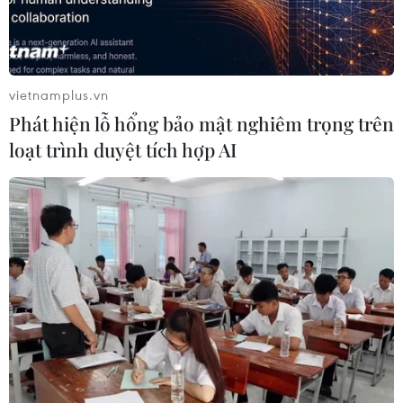
động từ cơ sở
ở Nam Cát Tiên
06/08/2026 09:48
06/08/2026 09:45
vietnamplus.vn
Phát hiện lỗ hổng bảo mật nghiêm trọng trên
loạt trình duyệt tích hợp AI
Khởi tố người đi bộ gây tai
Các trường đại học sẽ xét
nạn chết người trên quốc
tuyển thí sinh Trường
lộ ở Quảng Trị
THTP chuyên Tuyên
Quang không vi phạm quy
06/08/2026 09:44
chế
06/08/2026 09:44