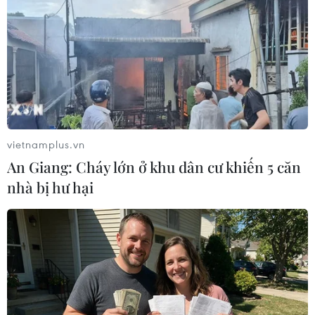
Cà Mau hợp nhất 4 trường
Chiến dịch 500 ngày đêm:
cao đẳng, tăng quy mô đào
Điện Biên hoàn thành gần
tạo nhân lực chất lượng
90% thu nhận mẫu ADN
cao
thân nhân liệt sỹ
06/08/2026 11:43
06/08/2026 11:01
vietnamplus.vn
An Giang: Cháy lớn ở khu dân cư khiến 5 căn
nhà bị hư hại
Cảnh báo mưa cường độ
Bãi bỏ một số văn bản quy
lớn trên 100mm tại Bắc Bộ,
phạm pháp luật không còn
Thanh Hóa và Nghệ An
phù hợp
06/08/2026 10:23
06/08/2026 09:59