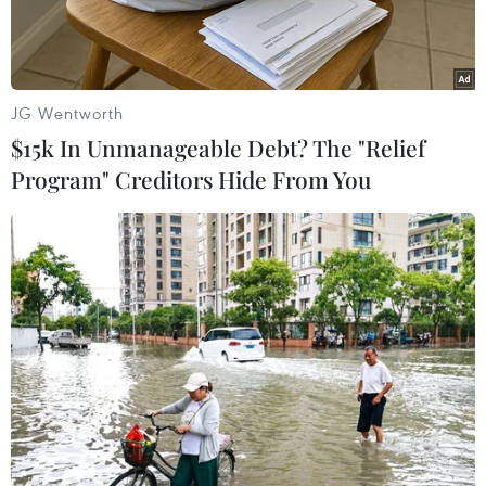
Thông qua mạng xã hội, người dân ở nhiều địa
phương đang tích cực kêu gọi giải cứu nông sản
gặp khó trong tiêu thụ cho nông dân những vùng
JG Wentworth
dịch COVID-19.
$15k In Unmanageable Debt? The "Relief
Program" Creditors Hide From You
Play
Video
Thông qua mạng xã hội, người dân ở nhiều địa
phương đang tích cực kêu gọi giải cứu nông sản