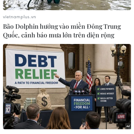
gặp khó trong tiêu thụ cho nông dân những
vùng dịch COVID-19./.
vietnamplus.vn
Bão Dolphin hướng vào miền Đông Trung
(Vnews/Vietnam+)
Quốc, cảnh báo mưa lớn trên diện rộng