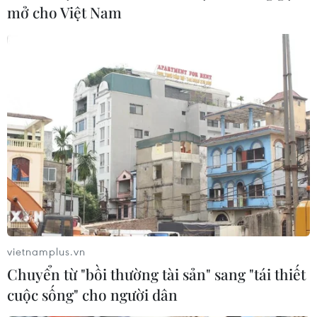
mở cho Việt Nam
Đồng Nai yêu cầu đẩy
Cầu Đắk Lung sập sau cú
nhanh tiến độ dự án kết
tông của xe tải cẩu, 2 người
nối vùng, sân bay Long
thoát chết
Thành
06/08/2026 09:00
06/08/2026 09:05
Xem thêm
vietnamplus.vn
Chuyển từ "bồi thường tài sản" sang "tái thiết
cuộc sống" cho người dân
CƠ QUAN CHỦ QUẢN: THÔNG TẤN XÃ VIỆT NAM