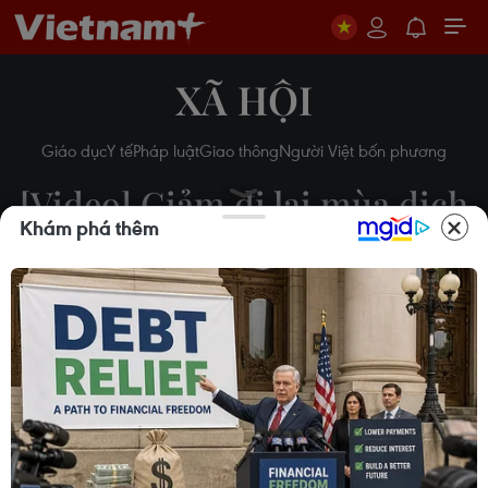
XÃ HỘI
Giáo dục
Y tế
Pháp luật
Giao thông
Người Việt bốn phương
[Video] Giảm đi lại mùa dịch
Khám phá thêm
bệnh, tai nạn giao thông vẫn
tăng
20/04/2020 03:26
Theo dõi VietnamPlus