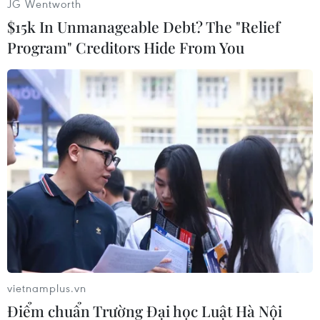
JG Wentworth
$15k In Unmanageable Debt? The "Relief
Program" Creditors Hide From You
#Tai nạn giao thông
#Thành phố Hồ Chí Minh
#Giãn cách xã hội
#Hạn chế lưu thông
Tp. Hồ Chí Minh
vietnamplus.vn
Điểm chuẩn Trường Đại học Luật Hà Nội