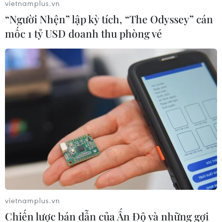
vietnamplus.vn
“Người Nhện” lập kỳ tích, “The Odyssey” cán
mốc 1 tỷ USD doanh thu phòng vé
Chưa đầu tư mở rộng Quốc
Tuyên Quang khẩn trương
lộ 1 đoạn Bạc Liêu-Cà Mau
khắc phục sạt lở trên các
giai đoạn 2026-2030
tuyến giao thông
06/08/2026 12:24
06/08/2026 11:54
Thi công trở lại dự án sửa
Hà Nội tăng tốc thi công
chữa Quốc lộ 30 sau phản
đường Vành đai 1 đoạn
ánh của TTXVN
Hoàng Cầu-Voi Phục
vietnamplus.vn
06/08/2026 09:42
06/08/2026 09:07
Chiến lược bán dẫn của Ấn Độ và những gợi