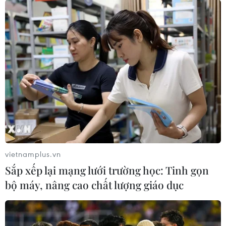
Tổng Biên tập: TRẦN TIẾN DUẨN
Phó Tổng Biên tập: NGUYỄN THỊ TÁM, KHÚC THANH
THỦY
Sở hữu trí tuệ
Quy định sử dụng
RSS
Hỗ trợ
Ngôn ngữ
TTXVN
Dịch vụ tin
Quảng cáo
Liên hệ
vietnamplus.vn
Sắp xếp lại mạng lưới trường học: Tinh gọn
bộ máy, nâng cao chất lượng giáo dục
Giấy phép số: 1374/GP-BTTTT do Bộ Thông tin và Truyền thông
cấp ngày 11/9/2008.
Quảng cáo: Phó TBT Nguyễn Thị Tám: 093.5958688, Email: