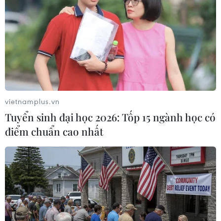
Cảnh sát giao thông triển
Tháng 12/2026 hoàn thành
khai chiến dịch nâng cao
mở rộng đoạn cao tốc
kỹ năng lái xe môtô, xe gắn
Thành phố Hồ Chí Minh-
máy
Long Thành
07/08/2026 14:37
07/08/2026 10:29
vietnamplus.vn
Tuyển sinh đại học 2026: Tốp 15 ngành học có
điểm chuẩn cao nhất
Lào Cai: Đứt gãy 30m
Đã xác định phương tiện
đường tỉnh 161 sau mưa
khiến hàng loạt ôtô thủng
lớn, giao thông bị chia cắt
lốp trên cao tốc Bắc-Nam
07/08/2026 10:08
07/08/2026 10:03