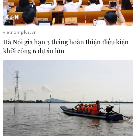
07/08/2026 08:15
07/08/2026 07:31
vietnamplus.vn
Hà Nội gia hạn 3 tháng hoàn thiện điều kiện
khởi công 6 dự án lớn
Thu hồi 89 ha đất đấu giá
Cần xử lý dứt điểm việc tập
chọn nhà đầu tư công
kết gỗ ở hành lang an toàn
trình thành phố cảng hàng
giao thông Quốc lộ 22B
không
07/08/2026 04:31
07/08/2026 06:46