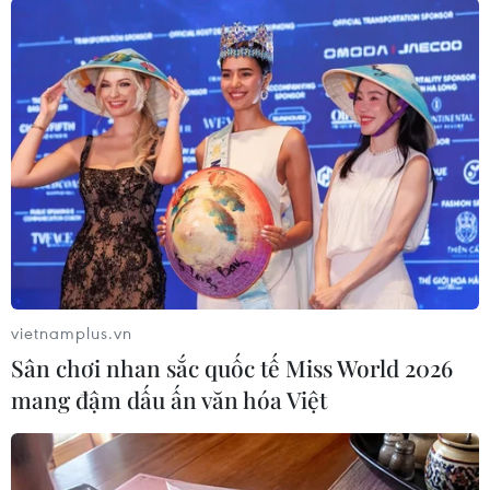
Bí thư Thành ủy Hà Nội
Đề xuất hơn 65.500 tỷ đồng
thúc tiến độ hai dự án giao
đầu tư Dự án đường cao tốc
thông trọng điểm Nam
nối Lai Châu-Lào Cai
Thủ đô
08/08/2026 08:45
08/08/2026 08:52
vietnamplus.vn
Sân chơi nhan sắc quốc tế Miss World 2026
mang đậm dấu ấn văn hóa Việt
Nghệ An: Sạt lở nghiêm
Vụ phế liệu bằng sắt, nhọn