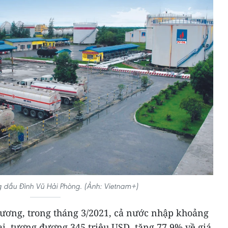
 dầu Đình Vũ Hải Phòng. (Ảnh: Vietnam+)
hương, trong tháng 3/2021, cả nước nhập khoảng
ại, tương đương 345 triệu USD, tăng 77,9% về giá