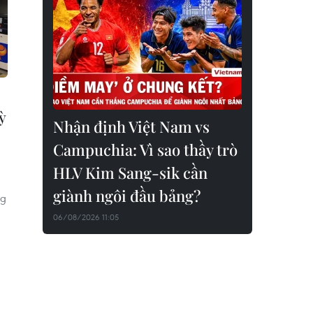
ỳ
Nhận định Việt Nam vs
Campuchia: Vì sao thầy trò
HLV Kim Sang-sik cần
giành ngôi đầu bảng?
ng
06/08/2026 11:05