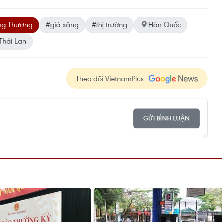
ng Thương
#giá xăng
#thị trường
Hàn Quốc
Thái Lan
Theo dõi VietnamPlus
GỬI BÌNH LUẬN