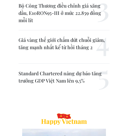
Bộ Công Thương điều chỉnh giá xăng
dầu, E10RON95-III ở mức 22.859 đồng
mỗi lít
Giá vàng thế giới chấm dứt chuỗi giảm,
tăng mạnh nhất kể từ hồi tháng 2
Standard Chartered nâng dự báo tăng
trưởng GDP Việt Nam lên 9,5%