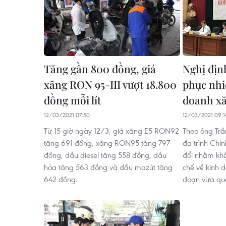
Tăng gần 800 đồng, giá
Nghị địn
xăng RON 95-III vượt 18.800
phục nhi
đồng mỗi lít
doanh x
12/03/2021 07:50
12/03/2021 09:1
Từ 15 giờ ngày 12/3, giá xăng E5 RON92
Theo ông Trầ
tăng 691 đồng, xăng RON95 tăng 797
đã trình Chí
đồng, dầu diesel tăng 558 đồng, dầu
đổi nhằm kh
hỏa tăng 563 đồng và dầu mazút tăng
chế về kinh 
642 đồng.
đoạn vừa qu