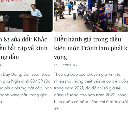
h 83 sửa đổi: Khắc
Điều hành giá trong điều
ều bất cập về kinh
kiện mới: Tránh lạm phát k
ăng dầu
vọng
4
17/03/2021 01:25
n Duy Đông, Ban soạn thảo
Theo dự báo của chuyên gia kinh tế,
nh phủ Nghị định 83/CP sửa
nhiều mặt hàng thiết yếu sẽ có biến độ
ắc phục những bất cập, hạn
trong năm 2021, do đó chỉ số giá tiêu
doanh xăng dầu trong giai
dùng sẽ tăng cao hơn năm 2020, song
a.
bình quân cả năm cũng chỉ ở mức dưới
4%.