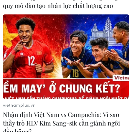
quy mô đào tạo nhân lực chất lượng cao
TIN CÙNG CHUYÊN MỤC
vietnamplus.vn
Nhận định Việt Nam vs Campuchia: Vì sao
Thái Lan-Myanmar thúc đẩy hợp tác
thầy trò HLV Kim Sang-sik cần giành ngôi
kinh tế và công nghệ vũ trụ
đầu bảng?
06/08/2026 13:35