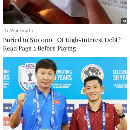
khác.
JG Wentworth
Buried In $10,000+ Of High-Interest Debt?
Read Page 2 Before Paying
Đại sứ Đặng Đình Quý, Trưởng Phái đoàn Việt Nam tại Liên hợp
quốc. (Nguồn: TTXVN)
Tại Lễ bế mạc Tuần lễ Phòng chống khủng bố
của Liên hợp quốc diễn ra ở thành phố New