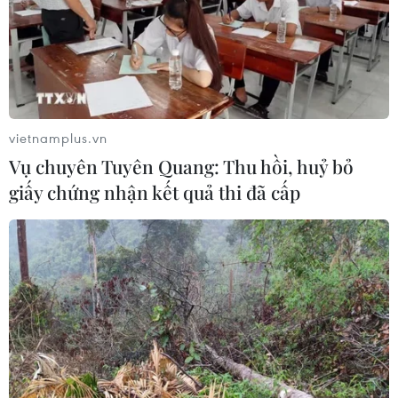
vietnamplus.vn
Vụ chuyên Tuyên Quang: Thu hồi, huỷ bỏ
#COVID-19
#Đại sứ Đặng Đình Quý
giấy chứng nhận kết quả thi đã cấp
#phòng chống khủng bố
#ASEAN
Theo dõi VietnamPlus