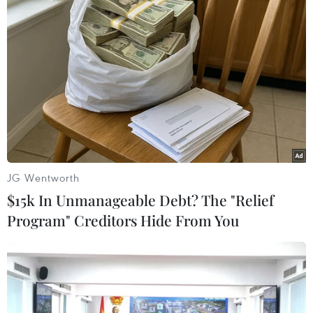
Tuần lễ Phòng chống khủng bố của Liên hợp
quốc được thực hiện theo sáng kiến của Văn
phòng Chống khủng bố của Liên hợp quốc
(UNOCT). Trong khuôn khổ Tuần lễ diễn ra từ
ngày 6-10/7 đã có hơn 10 phiên đối thoại và hội
thảo được tổ chức dưới hình thức trực tuyến với
sự tham gia của hơn 1.000 đại diện các chính
phủ, tổ chức quốc tế, học giả, tổ chức phi chính
phủ và các cơ quan báo chí.
JG Wentworth
Các nội dung được thảo luận chủ yếu tập trung
$15k In Unmanageable Debt? The "Relief
vào vai trò của Liên hợp quốc và chủ nghĩa đa
Program" Creditors Hide From You
phương, mối liên hệ giữa COVID-19 và chương
trình nghị sự phòng chống khủng bố, các hình
thái mới của chủ nghĩa khủng bố, các nạn nhân
của chủ nghĩa khủng bố, vấn đề chiến binh
khủng bố nước ngoài, nhân quyền trong chống