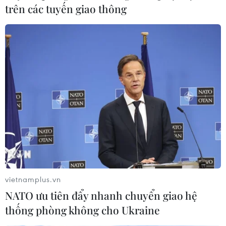
trên các tuyến giao thông
Hội nghị trực tuyến Chính sách An ninh
diễn đàn khu vực ASEAN
08/07/2020 09:19
Thượng tướng Nguyễn Chí Vịnh, Ủy viên Trung ương
Đảng, Ủy viên Thường vụ Quân ủy Trung ương, Thứ
trưởng Bộ Quốc phòng, Trưởng ADSOM+ Việt Nam, chủ
trì hội nghị.
vietnamplus.vn
NATO ưu tiên đẩy nhanh chuyển giao hệ
thống phòng không cho Ukraine