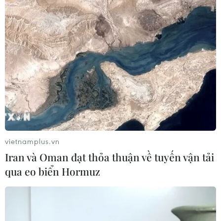
03/08/2026 11:36
Chủ tịch Quốc hội kiêm Chủ tịch Hạ
viện Vương quốc Thái Lan sẽ thăm
chính thức Việt Nam
03/08/2026 11:26
Xem thêm
vietnamplus.vn
Iran và Oman đạt thỏa thuận về tuyến vận tải
qua eo biển Hormuz
CƠ QUAN CHỦ QUẢN: THÔNG TẤN XÃ VIỆT NAM
Tổng Biên tập: TRẦN TIẾN DUẨN