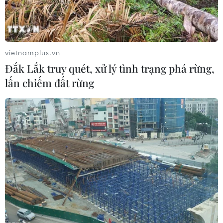
TIN LIÊN QUAN
vietnamplus.vn
Đắk Lắk truy quét, xử lý tình trạng phá rừng,
lấn chiếm đất rừng
Việt Nam khẳng định lập trường ủng hộ
thỏa thuận hạt nhân 2015