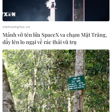
vietnamplus.vn
Mảnh vỡ tên lửa SpaceX va chạm Mặt Trăng,
dấy lên lo ngại về rác thải vũ trụ