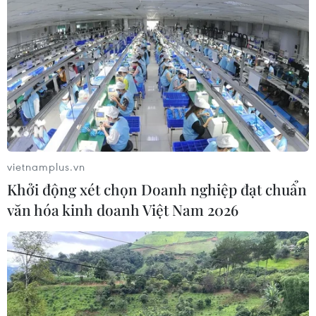
Việt Nam-Lào đẩy mạnh hợp tác toàn
diện về quốc phòng
05/08/2026 14:58
Thường trực Ban Bí thư Trần Cẩm Tú
tiếp Đại sứ Singapore Rajpal Singh
vietnamplus.vn
05/08/2026 14:54
Khởi động xét chọn Doanh nghiệp đạt chuẩn
văn hóa kinh doanh Việt Nam 2026
Thủ tướng Lê Minh Hưng tiếp Bộ
trưởng Quốc phòng Malaysia
05/08/2026 11:31