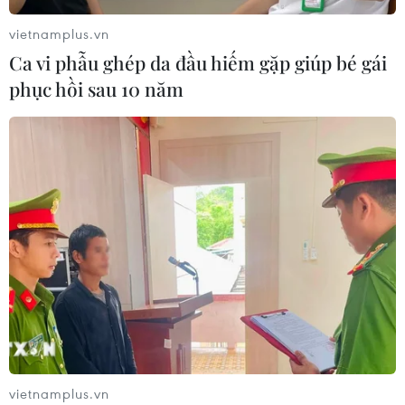
luận và chính trị
vietnamplus.vn
04/08/2026 13:39
Ca vi phẫu ghép da đầu hiếm gặp giúp bé gái
phục hồi sau 10 năm
Bộ trưởng Bộ Công an Lương Tam
Quang tiếp Quốc vụ khanh Bộ Nội vụ
Campuchia
04/08/2026 13:35
Tổng Bí thư, Chủ tịch nước
tiếp Đại sứ, Đại biện các nước ASEAN
04/08/2026 12:58
Tổng Bí thư, Chủ tịch nước: Cùng
vietnamplus.vn