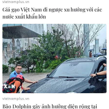
vietnamplus.vn
Giá gạo Việt Nam đi ngược xu hướng với các
Visa lần đầu tiên tổ chức cuộc thi toàn cầu
nước xuất khẩu lớn
dành cho nữ doanh nhân
14/03/2019 08:34
Cuộc thi kêu gọi nữ doanh nhân từ khắp mọi nơi trên
thế giới kiến tạo các giải pháp cho những thách thức xã
hội và của ngành Fintech, để có cơ hội giành giải
thưởng lên đến 100.000 USD.
vietnamplus.vn
Bão Dolphin gây ảnh hưởng diện rộng tại