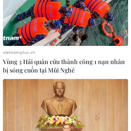
quy tập hài cốt liệt sỹ
07/08/2026 08:45
Những định hướng lớn
trong thực hiện Nghị quyết 57-
NQ/TW
vietnamplus.vn
07/08/2026 08:18
Vùng 3 Hải quân cứu thành công 1 nạn nhân
bị sóng cuốn tại Mũi Nghê
Tây Ninh thúc đẩy bình dân học vụ
số, tạo động lực phát triển kinh tế số
07/08/2026 07:17
"Doanh nghiệp phải là lực lượng
nòng cốt phát triển công nghệ chiến
lược"