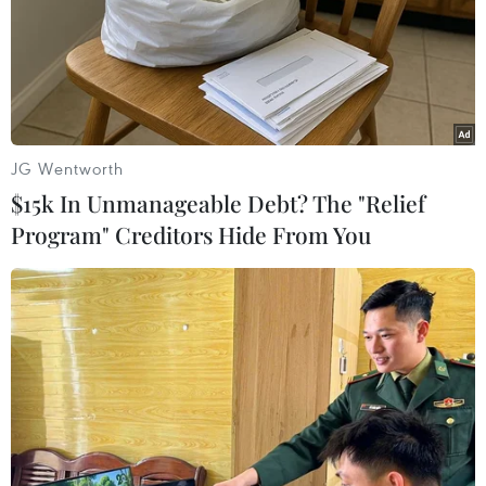
JG Wentworth
$15k In Unmanageable Debt? The "Relief
Program" Creditors Hide From You
#Visa
#Lộ trình an ninh thanh toán
#Bảo mật
#Người tiêu dùng
#Thanh toán di động
Theo dõi VietnamPlus