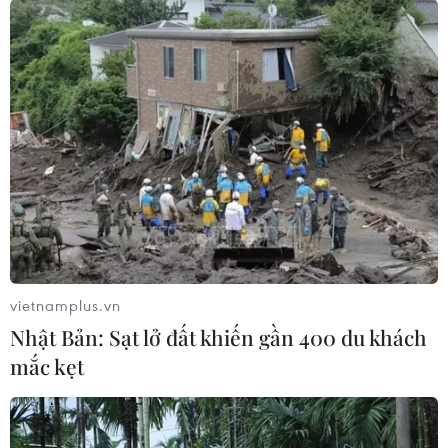
'Vạch mặt' các thủ đoạn lừa đảo giao dịch
ngân hàng điện tử
vietnamplus.vn
26/03/2019 08:07
Nhật Bản: Sạt lở đất khiến gần 400 du khách
Các ngân hàng khuyến cáo khách hàng không truy cập
mắc kẹt
vào các đường link lạ, cẩn thận với những email, tin
nhắn hoặc các cuộc gọi thông báo trúng thưởng, nhận
tiền.