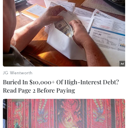
thông qua các tiêu chuẩn chấp nhận thanh toán
và bảo mật toàn cầu áp dụng tiêu chuẩn của
EMVCo cho phương thức thanh toán bằng mã
QR từ ngày 31/12/2019.
Đến năm 2010 sẽ áp dụng phần mềm 3DS cho
tất cả các nhà phát hành cần sử dụng phần
mềm 3DS phiên bản 2.0 từ ngày 18/4/2010. Một
số đơn vị chấp nhận thanh toán nhất định được
cung cấp mã và phân loại theo dịch vụ/sản
JG Wentworth
phẩm cần áp dụng phần mềm 3DS phiên bản
Buried In $10,000+ Of High-Interest Debt?
2.0 từ ngày 18/4/2020.
Read Page 2 Before Paying
Ông cũng khuyến cáo, tất cả những ngân hàng
thanh toán nên sử dụng cổng thanh toán hỗ trợ
phương thức mã hóa EMVCo trước ngày
1/7/2020; các đơn vị chấp nhận thanh toán với