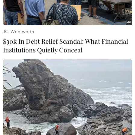
JG Wentworth
$30k In Debt Relief Scandal: What Financial
Institutions Quietly Conceal
Visa đưa ra lộ trình an ninh thanh toán bảo mật cho Việt Nam.
(Nguồn: Visa)
Ngày 28/3, tại Hà Nội, Visa - công ty công nghệ
thanh toán hàng đầu thế giới đã công bố “Lộ
trình an ninh thanh toán cho Việt Nam” với