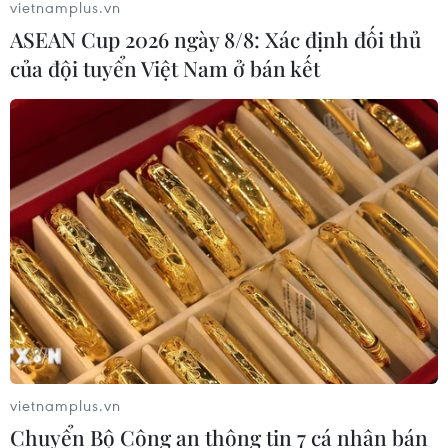
vietnamplus.vn
ASEAN Cup 2026 ngày 8/8: Xác định đối thủ
của đội tuyển Việt Nam ở bán kết
TIN CÙNG CHUYÊN MỤC
Nghị quyết số 57: Hành động đột
phá, lan tỏa kết quả
09/08/2026 05:44
vietnamplus.vn
Chuyển Bộ Công an thông tin 7 cá nhân bán
Galaxy Z Fold 8 vượt bản