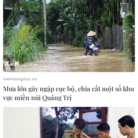
vietnamplus.vn
Mưa lớn gây ngập cục bộ, chia cắt một số khu
vực miền núi Quảng Trị