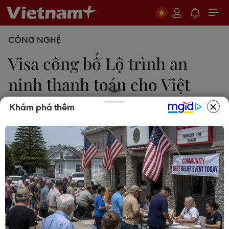
CÔNG NGHỆ
Visa công bố Lộ trình an
ninh thanh toán cho Việt
Nam
Khám phá thêm
Thúy Hà
28/03/2019 12:56
Lộ trình của Visa tập trung khai thác các sáng kiến
đột phá, hỗ trợ phát triển an ninh trong thanh toán
nhằm đáp ứng được tốc độ mà công nghệ đang
thay đổi hành vi thanh toán của người tiêu dùng.