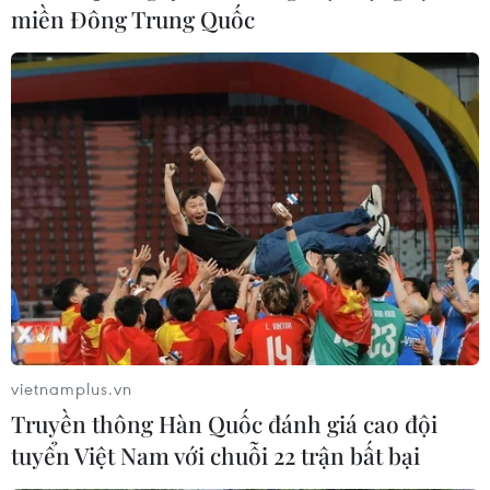
miền Đông Trung Quốc
Thủ tướng Nguyễn Xuân Phúc tiếp Tổng
Giám đốc điều hành Tập đoàn VISA
25/03/2019 11:38
Thủ tướng mong muốn VISA hỗ trợ phát triển; bảo đảm
an ninh trong thanh toán điện tử ở Việt Nam, Chính phủ
Việt Nam hoàn toàn ủng hộ sự hợp tác của VISA với các
đối tác Việt Nam vì lợi ích các bên.
vietnamplus.vn
Truyền thông Hàn Quốc đánh giá cao đội
tuyển Việt Nam với chuỗi 22 trận bất bại