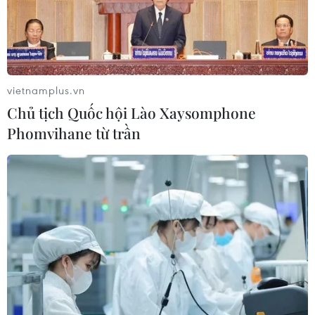
07/08/2026 07:09
Meta bồi thường gần 600 triệu USD
vì gây tổn hại sức khỏe tâm thần trẻ
vietnamplus.vn
em
Chủ tịch Quốc hội Lào Xaysomphone
07/08/2026 04:28
Phomvihane từ trần
Mỹ áp thuế 15% đối với nguyên liệu
quan trọng để sản xuất chip
07/08/2026 00:56
Google Wallet cho phép phụ huynh
thiết lập số dư an toàn của con cái
06/08/2026 23:44