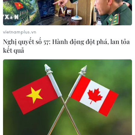
TIN LIÊN QUAN
vietnamplus.vn
Nghị quyết số 57: Hành động đột phá, lan tỏa
kết quả
Đổi mã PIN ngay tại ngân hàng điện tử,