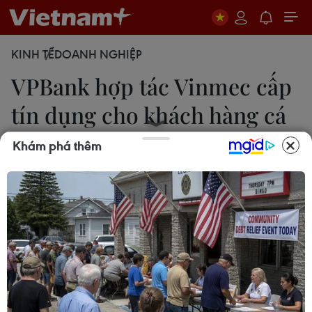
KINH TẾ
DOANH NGHIỆP
VPBank hợp tác Vinmec cấp
tín dụng cho khách hàng cá
nhân
Khám phá thêm
Thúy Hà
19/03/2019 09:03
Dưới sự hỗ trợ từ Vinmec, VPBank sẽ cung cấp sản
phẩm vay vốn không có tài sản bảo đảm với hạn
mức cho vay lên tới 300 triệu đồng/1 lần vay, thời
hạn cho vay tối đa là 60 tháng.