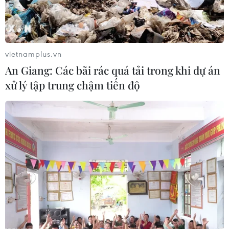
vietnamplus.vn
An Giang: Các bãi rác quá tải trong khi dự án
xử lý tập trung chậm tiến độ
Dịch vụ đa dạng, VPBank báo lãi tới 9.200
tỷ đồng năm 2018
18/01/2019 07:12
Năm 2018, lợi nhuận hợp nhất trước thuế của VPBank
tăng 13% là do đẩy mạnh các hoạt động kinh doanh
như bảo hiểm, thẻ tín dụng và các dịch vụ ngân hàng
số...