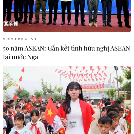
Doanh thu của Apple tại Ấn Độ lần
đầu vượt 10 tỷ USD
05/08/2026 00:53
vietnamplus.vn
59 năm ASEAN: Gắn kết tình hữu nghị ASEAN
Boeing 737 MAX 7 được đưa vào khai
tại nước Nga
thác sau hơn 8 năm chờ đợi
04/08/2026 02:48
Amazon lần đầu tiên đạt mức vốn
hóa 3.000 tỷ USD nhờ làn sóng lạc
quan mới về AI
03/08/2026 14:35