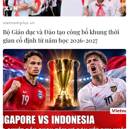
MB chuẩn bị trả cổ tức cho cổ đông
15%, nâng vốn điều lệ lên 100.000 tỷ
đồng
vietnamplus.vn
03/08/2026 13:47
Bộ Giáo dục và Đào tạo công bố khung thời
gian cố định từ năm học 2026-2027
Xem thêm
CƠ QUAN CHỦ QUẢN: THÔNG TẤN XÃ VIỆT NAM
Tổng Biên tập: TRẦN TIẾN DUẨN
Phó Tổng Biên tập: NGUYỄN THỊ TÁM, KHÚC THANH
THỦY