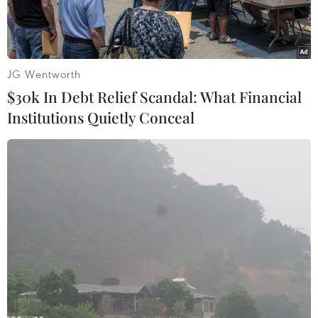
JG Wentworth
$30k In Debt Relief Scandal: What Financial
Institutions Quietly Conceal
Lãnh đạo hai bên tham gia ký kết. (Ảnh: CTV/Vietnam+)
Ngân hàng Thương mại cổ phần Việt Nam
Thịnh Vượng (VPBank) và hệ thống y tế Vinmec
vừa ký kết hợp tác chiến lược và triển khai
chương trình cấp tín dụng cho các khách hàng