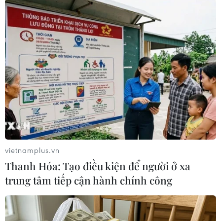
vietnamplus.vn
#VPBank
#Vinmec
#Cấp tín dụng
#Thẩm mỹ
Thanh Hóa: Tạo điều kiện để người ở xa
#Thanh toán
trung tâm tiếp cận hành chính công