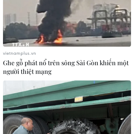
vietnamplus.vn
Ghe gỗ phát nổ trên sông Sài Gòn khiến một
người thiệt mạng
TIN CÙNG CHUYÊN MỤC
Grab bị phạt 1,36 tỷ đồng do vi phạm
quy định bảo vệ quyền lợi người tiêu
dùng
08/08/2026 04:15