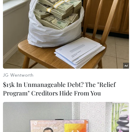
Theo dõi VietnamPlus
TIN LIÊN QUAN
JG Wentworth
$15k In Unmanageable Debt? The "Relief
Program" Creditors Hide From You