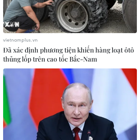
Naver và NVIDIA tăng tốc xây dựng
“Nhà máy AI,” hướng tới doanh thu
từ năm 2027
07/08/2026 13:01
vietnamplus.vn
Đã xác định phương tiện khiến hàng loạt ôtô
Sân chơi học đường giúp học sinh
thủng lốp trên cao tốc Bắc-Nam
rèn kỹ năng sống qua từng bước
nhảy
07/08/2026 11:38
Thưởng vượt kế hoạch: động lực còn
thiếu cho doanh nghiệp dẫn dắt
07/08/2026 04:01