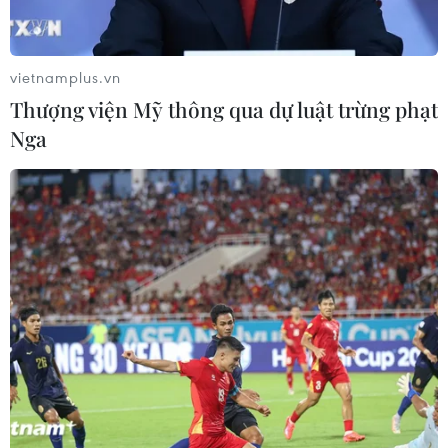
Hãng BMW bắt đầu sản xuất hàng
loạt mẫu xe thuần điện “thế hệ mới”
07/08/2026 01:52
vietnamplus.vn
Thượng viện Mỹ thông qua dự luật trừng phạt
Nga
Tiêu chí mới phân loại doanh nghiệp
để thực hiện cơ cấu lại vốn nhà nước
06/08/2026 15:08
Meta tung công cụ AI lập trình tự
động cho nhà phát triển
06/08/2026 06:40
Doanh thu AI của Microsoft phụ