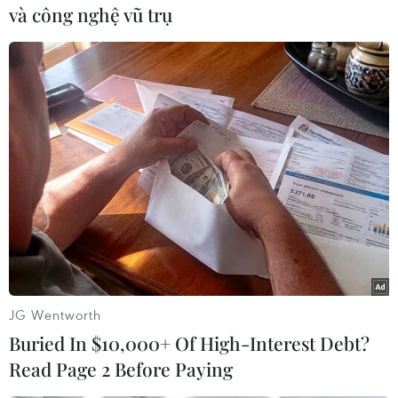
và công nghệ vũ trụ
#VTV
#AVG
#Bão số 8
#Tháp truyền hình
#Nam Định
Nam Định
Ninh Bình
Theo dõi VietnamPlus
JG Wentworth
Buried In $10,000+ Of High-Interest Debt?
Read Page 2 Before Paying
TIN CÙNG CHUYÊN MỤC