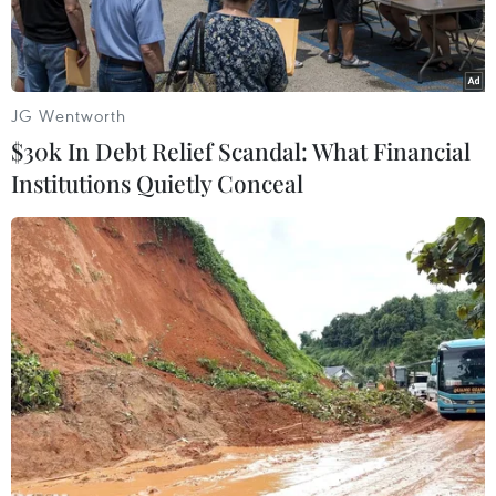
đến Đài Truyền hình Việt Nam (VTV), AVG -
Truyền hình An Viên. Hai đơn vị này đều có
ăng-ten phát sóng trên tháp truyền hình cao
nhất miền Bắc mới đi vào sử dụng được 2 năm
JG Wentworth
nay.
$30k In Debt Relief Scandal: What Financial
Institutions Quietly Conceal
Theo đó, người dân Nam Định sẽ không thể xem
chương trình của Đài tỉnh trong 3-4 ngày tới.
VTV cũng bị ảnh hưởng về phát sóng sau sự cố
đổ sập tháp truyền hình Nam Định.
Trong khi đó, theo thông báo của AVG, sự cố gió
bão gây đổ sập tháp truyền hình Nam Định sẽ
làm mất tín hiệu của tất cả các thuê bao đang sử
dụng hạ tầng truyền hình số mặt đất (DTT) ở ba
tỉnh Thái Bình, Nam Định, Ninh Bình.