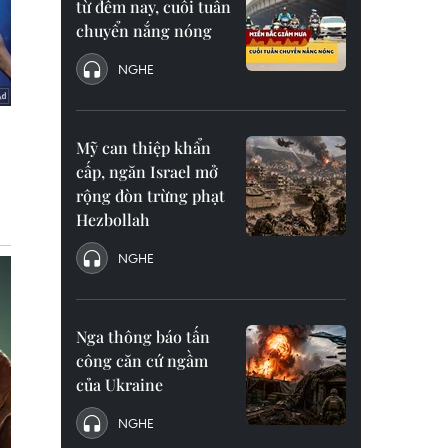
từ đêm nay, cuối tuần
chuyển nắng nóng
NGHE
Mỹ can thiệp khẩn
cấp, ngăn Israel mở
rộng đòn trừng phạt
Hezbollah
NGHE
Nga thông báo tấn
công căn cứ ngầm
của Ukraine
NGHE