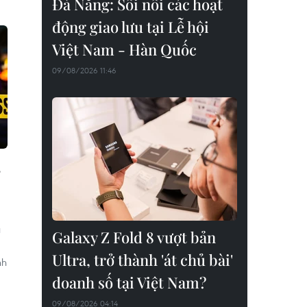
Đà Nẵng: Sôi nổi các hoạt
động giao lưu tại Lễ hội
Việt Nam - Hàn Quốc
09/08/2026 11:46
,
u
Galaxy Z Fold 8 vượt bản
Ultra, trở thành 'át chủ bài'
nh
doanh số tại Việt Nam?
09/08/2026 04:14