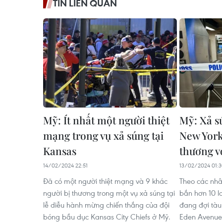
TIN LIÊN QUAN
Mỹ: Ít nhất một người thiệt
Mỹ: Xả s
mạng trong vụ xả súng tại
New York
Kansas
thương v
14/02/2024 22:51
13/02/2024 01:
Đã có một người thiệt mạng và 9 khác
Theo các nhâ
người bị thương trong một vụ xả súng tại
bắn hơn 10 
lễ diễu hành mừng chiến thắng của đội
đang đợi tàu
bóng bầu dục Kansas City Chiefs ở Mỹ.
Eden Avenue