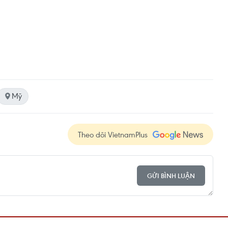
Mỹ
Theo dõi VietnamPlus
GỬI BÌNH LUẬN