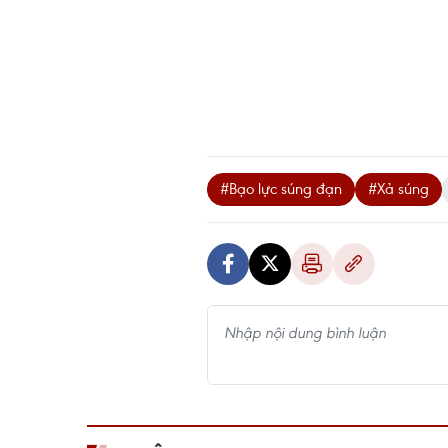
#Bạo lực súng đạn
#Xả súng