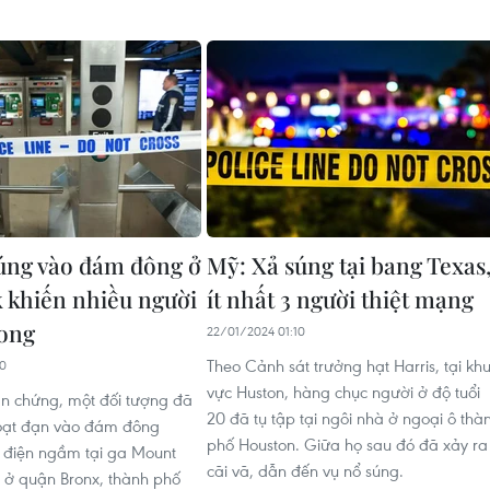
úng vào đám đông ở
Mỹ: Xả súng tại bang Texas
 khiến nhiều người
ít nhất 3 người thiệt mạng
ong
22/01/2024 01:10
Theo Cảnh sát trưởng hạt Harris, tại kh
30
vực Huston, hàng chục người ở độ tuổi
n chứng, một đối tượng đã
20 đã tụ tập tại ngôi nhà ở ngoại ô thà
loạt đạn vào đám đông
phố Houston. Giữa họ sau đó đã xảy ra
 điện ngầm tại ga Mount
cãi vã, dẫn đến vụ nổ súng.
 ở quận Bronx, thành phố