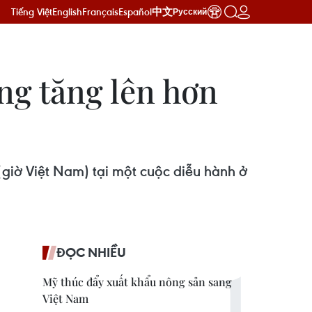
Tiếng Việt
English
Français
Español
中文
Русский
ng tăng lên hơn
(giờ Việt Nam) tại một cuộc diễu hành ở
ĐỌC NHIỀU
Mỹ thúc đẩy xuất khẩu nông sản sang
Việt Nam