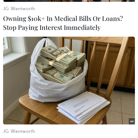
JG Wentworth
Owning $10k+ In Medical Bills Or Loans?
Stop Paying Interest Immediately
#tiệm nail
#New York
#Tai nạn
#Thương vong
#Tai nạn ôtô
Mỹ
Theo dõi VietnamPlus
JG Wentworth