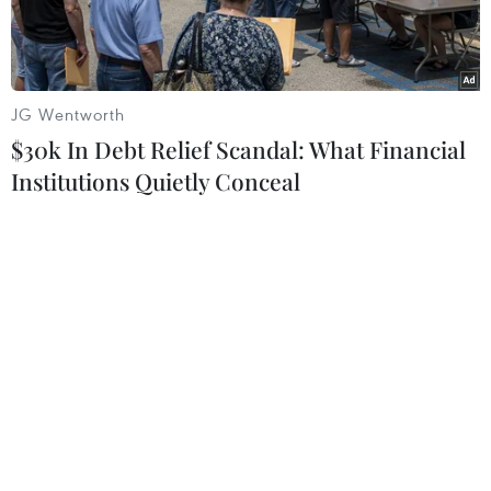
JG Wentworth
$30k In Debt Relief Scandal: What Financial
Institutions Quietly Conceal
Cảnh sát Mỹ điều tra tại hiện trường vụ tai nạn. (Ảnh: Daily
Mail)
Phóng viên TTXVN tại Mỹ cho biết đã có ít nhất
4 người thiệt mạng và 9 người bị thương khi