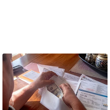
một xe ôtô đâm vào tiệm nail ở New York.
Hiện chưa rõ danh tính của các nạn nhân trong
vụ tai nạn này.
Theo thông tin ban đầu, vụ việc xảy ra vào 4h42
chiều ngày 28/6 theo giờ địa phương, tức rạng
sáng nay theo giờ Việt Nam, khi một xe ôtô đâm
vào mặt trước tòa nhà nơi đặt cửa hiệu “Hawaii
Nail & Spa” trên đường Grand Boulevard, Deer
Park, thuộc Long Island, New York.
Sau khi nhận được thông tin vụ việc, cảnh sát
đã tới ngay hiện trường để hỗ trợ các nạn nhân.
Nguyên nhân vụ tai nạn đang được điều tra làm
rõ./.