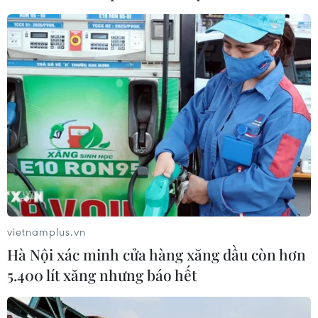
28/06/2024 08:19
Ít nhất 13 người đã thiệt mạng và 4 người khác bị
thương trong vụ tai nạn xảy ra gần một ngã tư ở huyện
Haveri, cách thủ phủ Bengaluru của bang Karnataka
326km về phía Tây Bắc Ấn Độ.
vietnamplus.vn
Hà Nội xác minh cửa hàng xăng dầu còn hơn
5.400 lít xăng nhưng báo hết