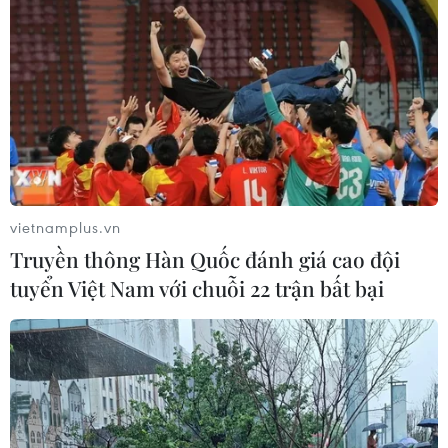
Mỹ lo ngại nguy cơ an ninh từ ôtô điện kết
nối mạng có nguồn gốc nước ngoài
01/03/2024 04:58
vietnamplus.vn
Tổng thống Biden đã yêu cầu Bộ Thương mại Mỹ điều
Truyền thông Hàn Quốc đánh giá cao đội
tra về phần mềm có nguồn gốc nước ngoài trang bị trên
tuyển Việt Nam với chuỗi 22 trận bất bại
xe ôtô ở Mỹ và không loại trừ nguy cơ công nghệ này
tiềm ẩn nguy cơ đối với an ninh quốc gia.