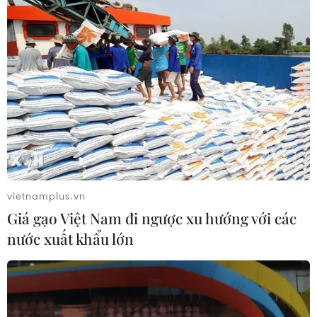
Hãng sản xuất ôtô Ford triệu hồi 668.000
xe do lỗi kỹ thuật
26/06/2024 01:39
Theo NHTSA, do lỗi kỹ thuật nên những ôtô F-150 đời
2014 nói trên có thể bất ngờ bị giảm số dù xe đang
chạy ở tốc độ nào và nguy cơ dẫn đến mất khả năng
kiểm soát xe.
vietnamplus.vn
Giá gạo Việt Nam đi ngược xu hướng với các
nước xuất khẩu lớn