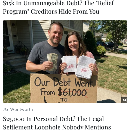
$15k In Unmanageable Debt? The "Relief
Program" Creditors Hide From You
TIN LIÊN QUAN
JG Wentworth
Va chạm giữa xe buýt và xe tải khiến 13
$25,000 In Personal Debt? The Legal
người thiệt mạng tại Ấn Độ
Settlement Loophole Nobody Mentions