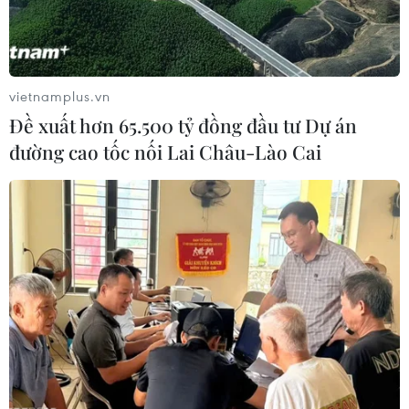
văn hóa giới trẻ. Trang phục của thời kỳ này
chịu ảnh hưởng nhiều từ các lễ hội và văn hóa
đại chúng.
vietnamplus.vn
Đề xuất hơn 65.500 tỷ đồng đầu tư Dự án
đường cao tốc nối Lai Châu-Lào Cai
Các phối màu được sử dụng trong Hippie
aesthetic cũng mang những nét đặc trưng của
thập niên 70 hơn là 60: bóng bẩy, sặc sỡ với sự
quyện hòa giữa màu sáng và tối, họa tiết và cấu