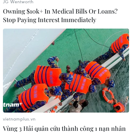
JG Wentworth
Owning $10k+ In Medical Bills Or Loans?
Stop Paying Interest Immediately
Quần jeans cạp cao ống loe, áo in graphic lửng,
giày chunky sneakers và mũ bucket là những
món đồ đặc trưng giúp phái đẹp dễ dàng hình
dung về cảm hứng phối Indie aesthetic cho
trang phục thường ngày của mình.
Vintage Aesthetic: Cuộc “đổ bộ” của các xu
vietnamplus.vn
hướng từ các thập niên trước
Vùng 3 Hải quân cứu thành công 1 nạn nhân