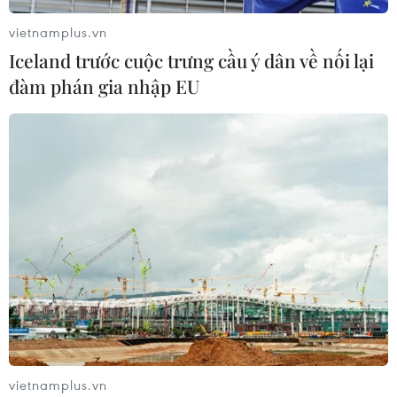
vietnamplus.vn
Iceland trước cuộc trưng cầu ý dân về nối lại
đàm phán gia nhập EU
Diện mạo mới của sự nam tính trong BST
Saint Laurent Xuân Hè 2023
10/08/2022 00:00
Điều thú vị của bộ sưu tập đến từ kỹ thuật xử lý cổ áo và
vai áo kiểu mới, các tùy chọn áo khoác một hoặc hai
hàng khuy, cũng như sự tái xuất của bộ tuxedo phóng
khoáng hiện đại trên chất liệu lụa.
vietnamplus.vn