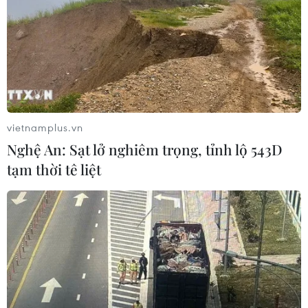
và nửa dưới, nữ thủ tướng chỉ cần sơ vin phần vạt áo
vào quần và khoác thêm một chiếc áo khoác ngoài vào
là đủ chinh phục mọi ánh nhìn.
vietnamplus.vn
Nghệ An: Sạt lở nghiêm trọng, tỉnh lộ 543D
tạm thời tê liệt
Bật mí bí quyết dẫn đến thành công của