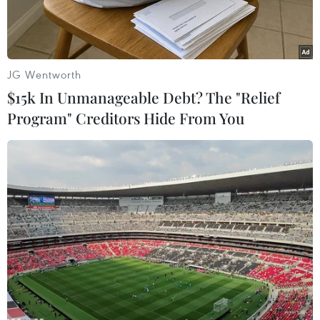
JG Wentworth
$15k In Unmanageable Debt? The "Relief
Program" Creditors Hide From You
Phong cách thời trang vẫn luôn được xem là lớp
“make-up” tuyệt vời để phái đẹp tự tin khẳng
định cá tính bản thân.
Giữa làn gió E-girl hiện đại, Soft Girl nữ tính
hay Baddie aesthetic ngạo nghễ, làng mốt năm
nay còn đón chào sự trở lại của nhiều cảm hứng
hoài niệm độc đáo.