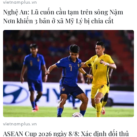
vietnamplus.vn
mỹ này tập trung khai thác vẻ đẹp thanh lịch từ
Nghệ An: Lũ cuốn cầu tạm trên sông Nậm
ba gam màu duy nhất là xanh ngọc lục bảo
Nơn khiến 3 bản ở xã Mỹ Lý bị chia cắt
đậm, đen và bạc.
vietnamplus.vn
ASEAN Cup 2026 ngày 8/8: Xác định đối thủ
Vừa mang dấu ấn học đường vừa tạo cảm giác