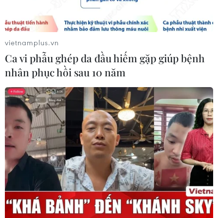
vietnamplus.vn
Ca vi phẫu ghép da đầu hiếm gặp giúp bệnh
nhân phục hồi sau 10 năm
TIN CÙNG CHUYÊN MỤC
Model Kid Vietnam 2026 "tiếp lửa"
cho thí sinh nhí khu vực phía Nam
27/07/2026 07:48