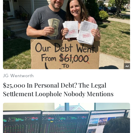
nhưng không bao giờ lỗi mốt
Tương tự như các bản phối đồ Preppy hay Ivy
League (phong cách của giới tri thức), phong
cách Dark Academia chú trọng đến sự cổ điển,
thanh lịch và đặc biệt là sự kết hợp của những
gam màu tối trên các món đồ mang đậm dấu ấn
học đường như áo len tay dài, quần tây may đo,
áo cardigan và áo blazer.
JG Wentworth
Nhìn chung, Dark Academia xoay quanh những
$25,000 In Personal Debt? The Legal
di sản của nghệ thuật Gothic cổ điển từ nhiều
Settlement Loophole Nobody Mentions
thập kỷ trước, được kể lại bằng phim ảnh, tiểu
thuyết, hội họa, kiến trúc và thời trang.