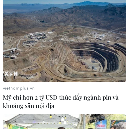
#Quần jeans
#đồ Vintage
#cardigan
#thời trang của phái đẹp
Theo dõi VietnamPlus
vietnamplus.vn
Mỹ chi hơn 2 tỷ USD thúc đẩy ngành pin và
TIN LIÊN QUAN
khoáng sản nội địa