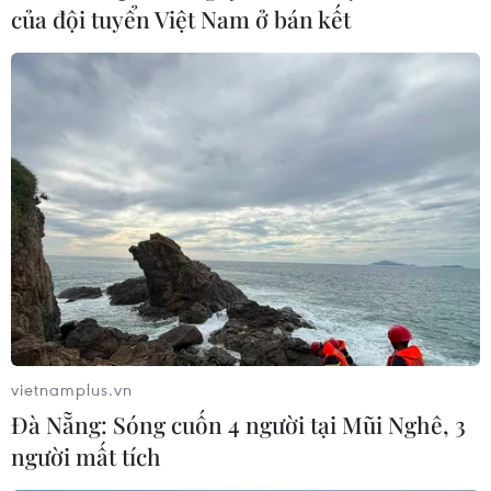
của đội tuyển Việt Nam ở bán kết
ma mị của phong cách Gothic, Slynterine
aesthetic mang làn gió thời trang mới mẻ vào tủ
đồ thời trang của phái đẹp thời gian tới./.
(Đẹp/Vietnam+)
vietnamplus.vn
Đà Nẵng: Sóng cuốn 4 người tại Mũi Nghê, 3
người mất tích