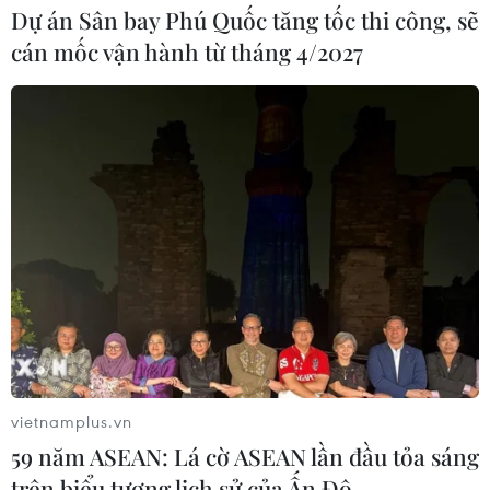
Dự án Sân bay Phú Quốc tăng tốc thi công, sẽ
cán mốc vận hành từ tháng 4/2027
Gu thời trang 'phá cách' của
Lương Thùy Linh khi hết nhiệm kỳ Hoa
hậu
16/08/2022 05:21
vietnamplus.vn
Bước qua tuổi mới 22, nàng hậu Lương Thùy Linh khoe
59 năm ASEAN: Lá cờ ASEAN lần đầu tỏa sáng
bộ ảnh mới đầy thần thái cùng gu thời trang phá cách
trên biểu tượng lịch sử của Ấn Độ