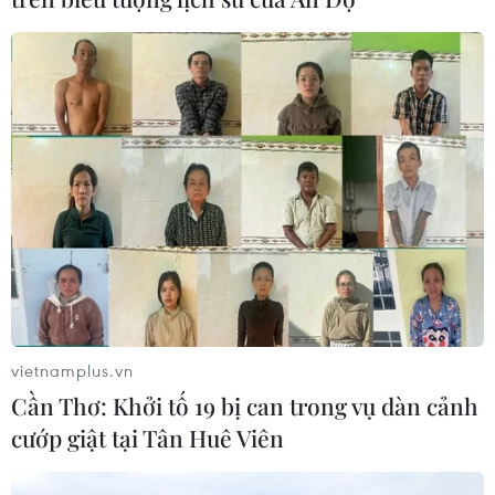
nhưng cũng không kém phần sexy. Cô cũng vừa chính
thức trao lại vương miện cho người kế nhiệm.
vietnamplus.vn
Cần Thơ: Khởi tố 19 bị can trong vụ dàn cảnh
cướp giật tại Tân Huê Viên