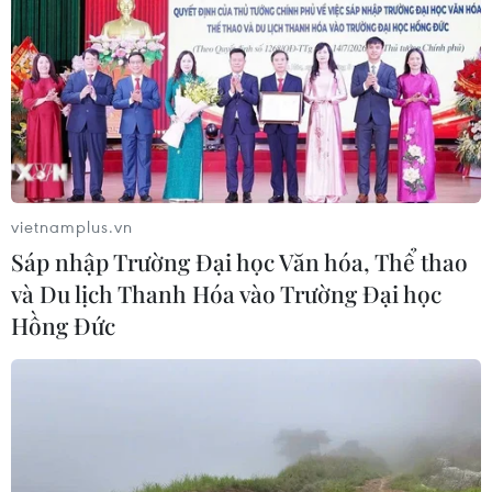
vietnamplus.vn
Sáp nhập Trường Đại học Văn hóa, Thể thao
và Du lịch Thanh Hóa vào Trường Đại học
Hồng Đức
Minimalism và quy tắc phần ba - Bí quyết
mặc đẹp của Thủ tướng Marin
29/07/2022 01:35
Theo tỷ lệ 1/3, khi “ngầm” phân định ranh giới nửa trên