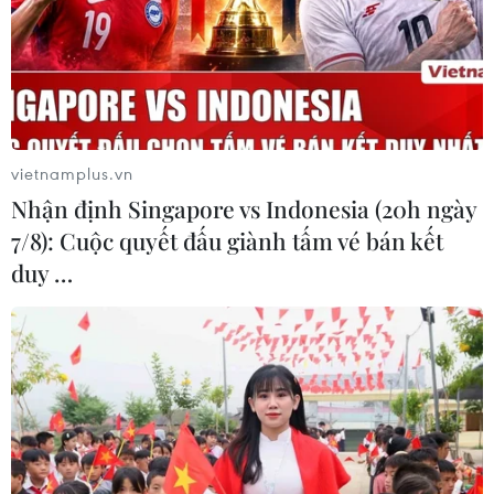
tiếp về giải giáp Hezbollah
04/08/2026 14:56
Israel và Hội đồng Hòa bình thảo
luận giải giáp vũ khí tại Gaza
vietnamplus.vn
04/08/2026 05:06
Nhận định Singapore vs Indonesia (20h ngày
7/8): Cuộc quyết đấu giành tấm vé bán kết
duy …
Iran đề xuất thành lập liên minh an
ninh giữa các nước Hồi giáo trong
khu vực
04/08/2026 03:21
Iran ra điều kiện gì với Mỹ
trước khi mở lại Eo biển Hormuz?