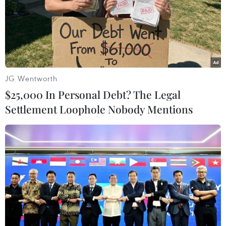
TIN LIÊN QUAN
JG Wentworth
$25,000 In Personal Debt? The Legal
Settlement Loophole Nobody Mentions
Mỹ, Đức và Anh kêu gọi giảm leo thang
căng thẳng giữa Iran và Israel