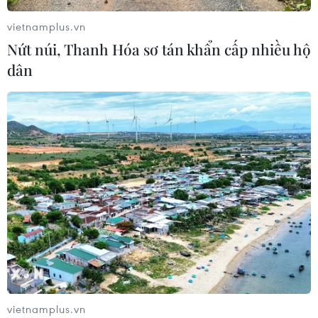
vietnamplus.vn
Xem thêm
Nứt núi, Thanh Hóa sơ tán khẩn cấp nhiều hộ
dân
CƠ QUAN CHỦ QUẢN: THÔNG TẤN XÃ VIỆT NAM
Tổng Biên tập: TRẦN TIẾN DUẨN
Phó Tổng Biên tập: NGUYỄN THỊ TÁM, KHÚC THANH
THỦY
Sở hữu trí tuệ
Quy định sử dụng
RSS
Hỗ trợ
vietnamplus.vn
Ngôn ngữ
TTXVN