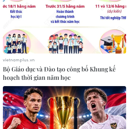
giải giáp Hezbollah tại Nam Liban
04/08/2026 22:42
Iran-Oman đàm phán thiết lập tuyến
hàng hải mới qua eo biển Hormuz
04/08/2026 22:42
vietnamplus.vn
Bộ Giáo dục và Đào tạo công bố Khung kế
hoạch thời gian năm học
Cố vấn quân sự Iran tiết lộ
sốc, tuyên bố hàng trăm binh sĩ Mỹ
đã thiệt mạng
04/08/2026 15:51
Liban và Israel nối lại đàm phán trực