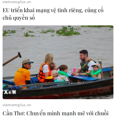
vietnamplus.vn
EU triển khai mạng vệ tinh riêng, củng cố
chủ quyền số
Hamas cân nhắc thả con tin Israel theo
từng giai đoạn
11/04/2024 01:05
Trong giai đoạn đầu, Hamas sẽ thả tất cả phụ nữ dân
sự, trẻ em, con tin người già và bệnh nhân của Israel,
để đổi lấy phụ nữ, trẻ vị thành niên, người già và tù
nhân ốm yếu Palestine.
vietnamplus.vn
Cần Thơ: Chuyển mình mạnh mẽ với chuỗi