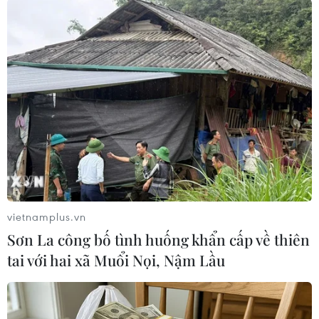
#Israel
#Palestine
#Dải Gaza
#xung đột
#Trung Đông
Israel
Jordan
Mỹ
Palestine
vietnamplus.vn
Sơn La công bố tình huống khẩn cấp về thiên
Theo dõi VietnamPlus
tai với hai xã Muổi Nọi, Nậm Lầu