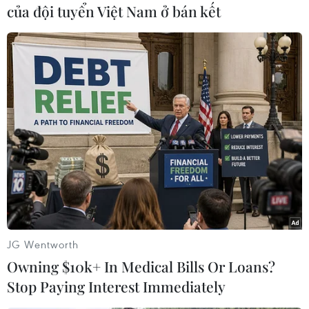
chuẩn bị nhiều kịch bản
của đội tuyển Việt Nam ở bán kết
xung đột ở bên ngoài Gaza
Các nước trong khu vực và Mỹ
đang cảnh giác cao và chuẩn bị
cho khả năng Iran tấn công đáp
trả sau vụ không kích khiến 2 sỹ
quan cấp tướng, 5 cố vấn quân
sự của IRGC thiệt mạng.
(TTXVN/Vietnam+)
JG Wentworth
Owning $10k+ In Medical Bills Or Loans?
Stop Paying Interest Immediately