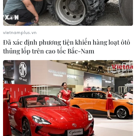
vietnamplus.vn
Đã xác định phương tiện khiến hàng loạt ôtô
thủng lốp trên cao tốc Bắc-Nam
TIN CÙNG CHUYÊN MỤC
Mỹ có đang chuẩn bị một
chiến lược mới nhằm vào Iran?
07/08/2026 10:08
Mỹ can thiệp khẩn cấp, ngăn
Israel mở rộng đòn trừng phạt
Hezbollah