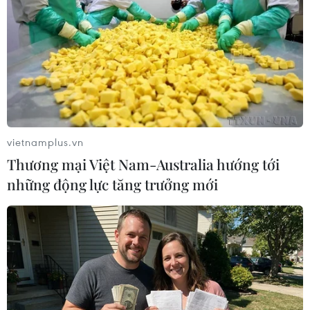
Xung đột Israel-Palestine
Israel mở rộng hoạt động chống khủng bố tại
Bờ Tây
Các dự án giao thông của Israel “tái định hình”
Bờ Tây về mặt địa lý
EU trừng phạt cá nhân, tổ chức Israel liên quan
vietnamplus.vn
các khu định cư Bờ Tây
Thương mại Việt Nam-Australia hướng tới
Việt Nam kêu gọi giảm leo thang căng thẳng
những động lực tăng trưởng mới
tại khu vực Trung Đông
Israel thúc đẩy phê duyệt 34 khu định cư mới tại
Bờ Tây