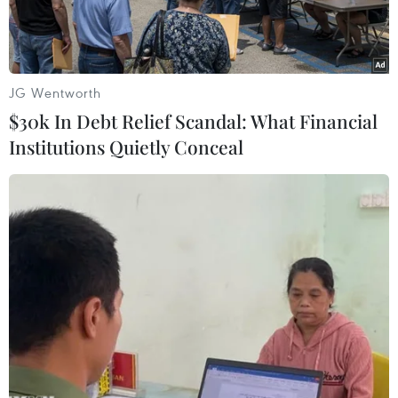
tỏa.
JG Wentworth
$30k In Debt Relief Scandal: What Financial
Institutions Quietly Conceal
Xe quân sự Israel di chuyển gần biên giới với Dải Gaza ngày
7/4/2024. (Ảnh: THX/TTXVN)
Ngoại trưởng Jordan Ayman Safadi và người
đồng cấp Mỹ Antony Blinken đã có cuộc điện