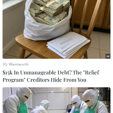
XUNG ĐỘT ISRAEL-HAMAS
Xung đột Israel-Hamas: Ít nhất 300 trẻ em thiệt
mạng trong 300 ngày qua
Xung đột Hamas-Israel: Israel chưa chấp thuận
kế hoạch về Dải Gaza
Israel và Hội đồng Hòa bình thảo luận giải giáp
vũ khí tại Gaza
JG Wentworth
Israel hoài nghi việc Hamas giải giáp theo thỏa
thuận Gaza
$15k In Unmanageable Debt? The "Relief
Program" Creditors Hide From You
Xung đột Hamas-Israel: Phản ứng quốc tế về lộ
trình hòa bình 15 điểm ở Dải Gaza