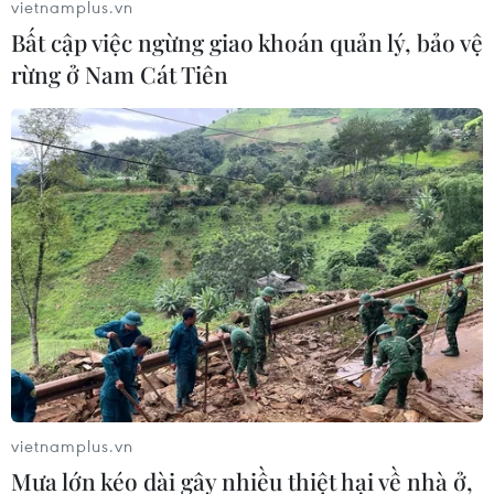
vietnamplus.vn
quyết định tái tranh cử
Bất cập việc ngừng giao khoán quản lý, bảo vệ
12/06/2019 00:42
rừng ở Nam Cát Tiên
Tổng thống Argentina Mauricio Macri đã thông báo
quyết định sẽ ra ứng cử trong chiến dịch vận động
chuẩn bị cho cuộc bầu cử vào cuối tháng 10.
vietnamplus.vn
Mưa lớn kéo dài gây nhiều thiệt hại về nhà ở,