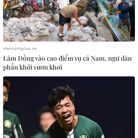
vietnamplus.vn
Lâm Đồng vào cao điểm vụ cá Nam, ngư dân
phấn khởi vươn khơi