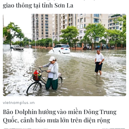
giao thông tại tỉnh Sơn La
Chính phủ Argentina lập cơ sở dữ liệu
quốc gia về khủng bố
18/07/2019 03:55
Cơ sở dữ liệu này sẽ được công khai và bảo đảm việc
chia sẻ thông tin với các cơ quan chức năng chống
khủng bố trong và ngoài nước nhằm tăng cường các cơ
chế hợp tác trong nước và quốc tế.
vietnamplus.vn
Bão Dolphin hướng vào miền Đông Trung
Quốc, cảnh báo mưa lớn trên diện rộng