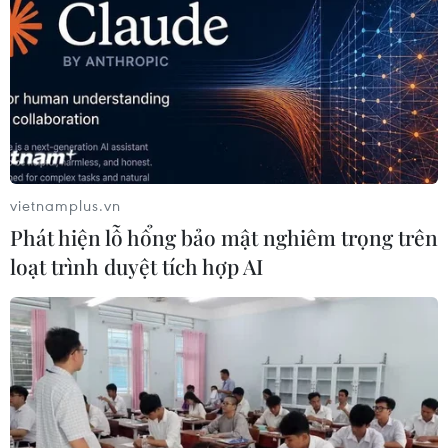
#Argentina
#một máy bay vận tải C-130
#Bầu cử chính thức
#Ứng cử viên
#Mauricio Macri
Argentina
vietnamplus.vn
Phát hiện lỗ hổng bảo mật nghiêm trọng trên
Theo dõi VietnamPlus
loạt trình duyệt tích hợp AI
TIN LIÊN QUAN