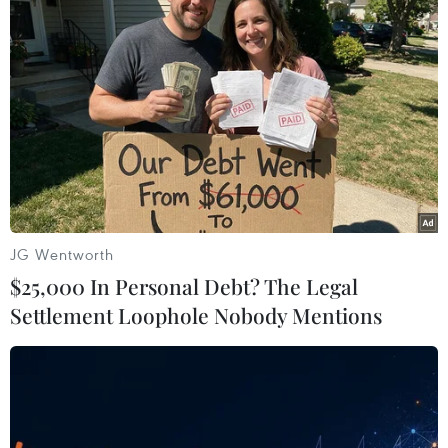
mức cao, trong khi tỷ lệ người nghèo và thất
nghiệp gia tăng một cách báo động gây ảnh
hưởng nghiêm trọng tới đời sống của người dân
trong suốt hơn 1 năm qua./.
(TTXVN/Vietnam+)
JG Wentworth
$25,000 In Personal Debt? The Legal
Settlement Loophole Nobody Mentions