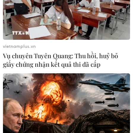
vietnamplus.vn
Vụ chuyên Tuyên Quang: Thu hồi, huỷ bỏ
giấy chứng nhận kết quả thi đã cấp
Biểu tình lớn tại Argentina phản đối các
chính sách kinh tế
01/05/2019 04:12
Biểu tình đã gây ảnh hưởng nghiêm trọng tới hoạt động
vận tải đường không và hoạt động của các doanh
nghiệp, nhiều ngân hàng và cửa hàng phải đóng cửa.