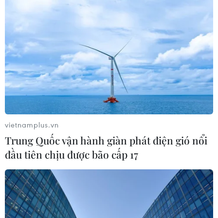
05/08/2026 12:29
Mỹ truy tố đối tượng bị bắt tại sân
golf của Tổng thống Trump
05/08/2026 06:57
Mỹ cấm xuất khẩu vật liệu pin tái chế
và phế liệu vonfram trong một năm
vietnamplus.vn
05/08/2026 06:53
Trung Quốc vận hành giàn phát điện gió nổi
đầu tiên chịu được bão cấp 17
Brazil hạ cấp quan hệ với Argentina,
căng thẳng ngoại giao với Mỹ
05/08/2026 03:55