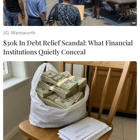
JG Wentworth
$30k In Debt Relief Scandal: What Financial
Institutions Quietly Conceal
Cựu Tổng thống Argentina Cristina Kirchner tại một sự kiện ở
Buenos Aires ngày 19/11/2018. (Ảnh: AFP/TTXVN)
Theo phóng viên TTXVN tại Buenos Aires, sau
khi chiến dịch tranh cử đã chính thức khép lại
tại tất cả các địa phương trên cả nước, hơn 33