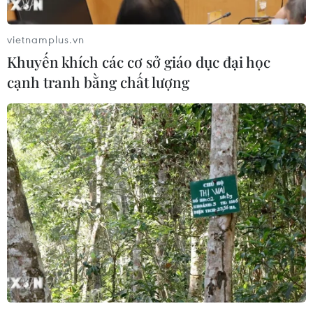
Tổng thống Macri đang tìm kiếm sự đồng thuận cho một
danh sách gồm 10 điểm, trong đó bao gồm duy trì ổn
vietnamplus.vn
định tài chính, thúc đẩy xuất khẩu, giảm thuế.
Khuyến khích các cơ sở giáo dục đại học
cạnh tranh bằng chất lượng
Tổng thống Argentina Macri công bố