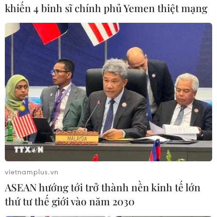
khiến 4 binh sĩ chính phủ Yemen thiệt mạng
#191 học viên bỏ trốn
#trại cai nghiện
#ma túy
#Sóc Trăng
#cai nghiện
#trốn trại
TP. Cần Thơ
Sóc Trăng
vietnamplus.vn
ASEAN hướng tới trở thành nền kinh tế lớn
thứ tư thế giới vào năm 2030