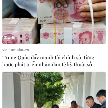
Quốc hội dành một phút
Mỹ tạm dừng không kích
mặc niệm Chủ tịch Quốc
Iran: Khoảng lặng mong
hội Lào Saysomphone
manh giữa sức ép và ngoại
Phomvihane
giao
10/08/2026 03:27
09/08/2026 22:09
vietnamplus.vn
Trung Quốc đẩy mạnh tài chính số, từng
bước phát triển nhân dân tệ kỹ thuật số
Đại tiệc Vespa 2026: Khi
Đà Nẵng: Sôi nổi các hoạt
biểu tượng 80 năm của
động giao lưu tại Lễ hội
Italy thăng hoa giữa lòng
Việt Nam - Hàn Quốc
đô thị hiện đại
09/08/2026 11:46
09/08/2026 16:09