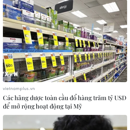
Tổng Bí thư, Chủ tịch nước
FAHASA 50 năm: Hành
Tô Lâm đến thủ đô
trình văn hóa đọc Việt Nam
Canberra
thời chuyển đổi số
10/08/2026 15:25
10/08/2026 10:14
vietnamplus.vn
Các hãng dược toàn cầu đổ hàng trăm tỷ USD
để mở rộng hoạt động tại Mỹ