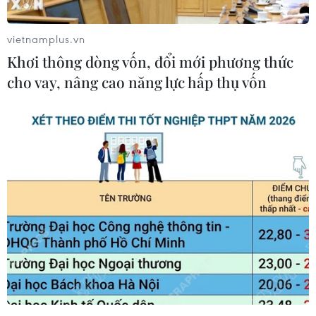
Theo thông tin từ cơ sở cai nghiện ma túy Sóc
vietnamplus.vn
Trăng, tính đến khoảng 14 giờ ngày 26/2, đã có
Khơi thông dòng vốn, đổi mới phương thức
110 học viên được đưa về cơ sở.
cho vay, nâng cao năng lực hấp thụ vốn
Trước đó vào, vào sáng 23 và 24/2, một số học
viên đã hành hung 4 người khác. Các đối tượng
này đánh người vì cho rằng những học viên
khác đã báo với cán bộ quản giáo việc họ sử
dụng ma túy trong phòng.
Sau vụ ẩu đả đó, một học viên bị gãy 2 xương
sườn, 3 người còn lại bị sưng, trầy xước nhiều
chỗ.
Đến khoảng 16h ngày 24/2, một số người đã
kích động nhiều người khác chống đối lực