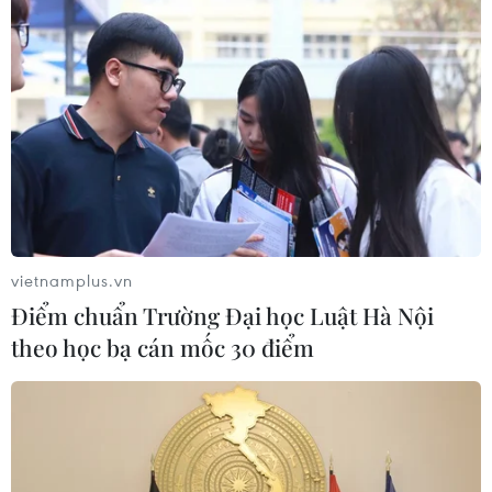
CƠ QUAN CHỦ QUẢN: THÔNG TẤN XÃ VIỆT NAM
Tổng Biên tập: TRẦN TIẾN DUẨN
Phó Tổng Biên tập: NGUYỄN THỊ TÁM, KHÚC THANH
THỦY
vietnamplus.vn
Điểm chuẩn Trường Đại học Luật Hà Nội
Sở hữu trí tuệ
Quy định sử dụng
theo học bạ cán mốc 30 điểm
RSS
Hỗ trợ
Ngôn ngữ
TTXVN
Dịch vụ tin
Quảng cáo