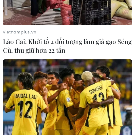
Khởi tố 19 đối tượng cướp
CHUYỆN TUẦN QUA: Cảnh
giật tài sản tại Công ty Tân
báo nạn "giang hồ mạng”
Huê Viên
kéo những hệ lụy ảo tràn
ra đời thực
08/08/2026 08:52
08/08/2026 04:00
vietnamplus.vn
Lào Cai: Khởi tố 2 đối tượng làm giả gạo Séng
Cù, thu giữ hơn 22 tấn
Tuyển Việt Nam giành vé
Xe điện Trung Quốc mở
vào bán kết, vì sao ông Kim
rộng cuộc đua công nghệ
Sang-sik vẫn không vui?
ra Đông Nam Á
08/08/2026 03:37
08/08/2026 03:00