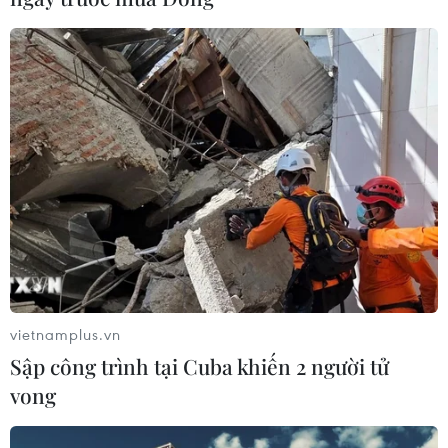
04/07/2026 14:45
Báo Pháp gợi ý những món ăn 'tinh
tế và tốt cho sức khỏe' ở Việt Nam
02/07/2026 01:20
Phát hiện thú vị về cảm nhận hương
vị càphê qua chiếc cốc đựng
01/07/2026 12:06
vietnamplus.vn
Sập công trình tại Cuba khiến 2 người tử
Xem thêm
vong