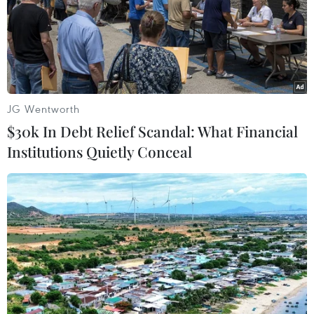
Mang hương vị phở Việt Nam đến với
bạn bè Đức
16/07/2026 01:41
JG Wentworth
$30k In Debt Relief Scandal: What Financial
Sự khác biệt của bánh mỳ ở ba miền
Institutions Quietly Conceal
Bắc-Trung-Nam khiến du khách
thích thú
15/07/2026 08:11
Quảng bá thương hiệu bún bò Huế
trong chương trình Huế - Kinh đô
ẩm thực 2026
14/07/2026 03:13