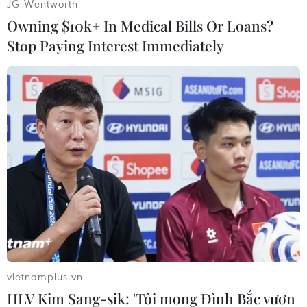
JG Wentworth
Owning $10k+ In Medical Bills Or Loans?
Stop Paying Interest Immediately
#Vũng Tàu
#Liên hoan ẩm hthuwcj
#Đầu bếp
#Cua đồng
Theo dõi VietnamPlus
vietnamplus.vn
HLV Kim Sang-sik: 'Tôi mong Đình Bắc vươn