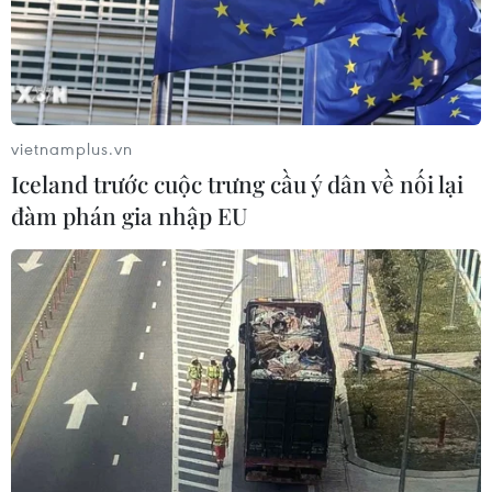
vietnamplus.vn
Iceland trước cuộc trưng cầu ý dân về nối lại
đàm phán gia nhập EU
'Bật mí' công nghệ sạc đầy pin xe điện chỉ
trong thời gian 5 phút
19/07/2025 23:22
Với tốc độ sạc lý thuyết lên tới một megawatt hoặc hơn,
các trạm sạc ở Israel có thể sạc gần đầy những bộ pin
lớn chỉ trong 5 phút - tương đương thời gian đổ xăng
cho một xe thông thường tại cây xăng.