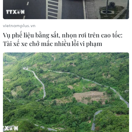
vietnamplus.vn
Vụ phế liệu bằng sắt, nhọn rơi trên cao tốc:
Tài xế xe chở mắc nhiều lỗi vi phạm
Xe điện khắp mọi nơi tại Na Uy: Điều gì
làm nên sự khác biệt?
16/07/2025 09:55
Thành công của Na Uy trong chuyển đổi khỏi xe động
cơ đốt trong là nhờ hoạch định chính sách dài hạn, nhất