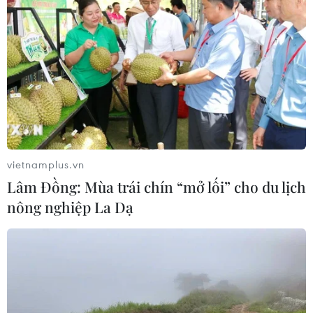
Theo dõi VietnamPlus
TIN LIÊN QUAN
vietnamplus.vn
Lâm Đồng: Mùa trái chín “mở lối” cho du lịch
nông nghiệp La Dạ