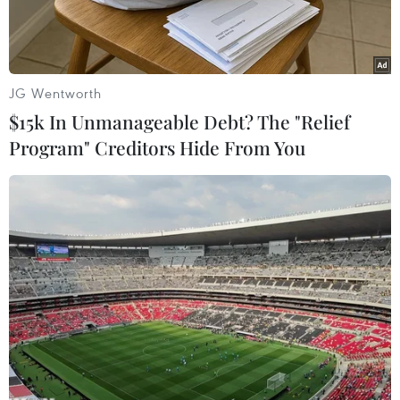
JG Wentworth
$15k In Unmanageable Debt? The "Relief
Program" Creditors Hide From You
Một trạm sạc xe ôtô điện tại đường Wolvendael, quận Uccle,
Brussels (Bỉ). (Ảnh: Hương Giang/TTXVN)
Mặc dù doanh số xe điện (EV) đang tăng nhanh,
các nghiên cứu cho thấy nhiều người vẫn còn
băn khoăn về tốc độ sạc, phạm vi di chuyển và
chi phí.
Dưới đây là một số cách mà ngành xe điện đang