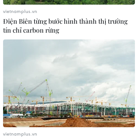
quán; việc miễn thuế giá trị gia tăng (VAT), giảm thuế
vietnamplus.vn
đường bộ và đỗ xe cho xe điện.
Điện Biên từng bước hình thành thị trường
tín chỉ carbon rừng
vietnamplus.vn