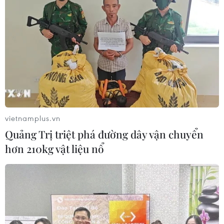
vietnamplus.vn
Quảng Trị triệt phá đường dây vận chuyển
hơn 210kg vật liệu nổ