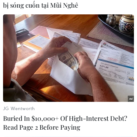
bị sóng cuốn tại Mũi Nghê
Công nghệ pin
Bên cạnh đó, công nghệ pin cũng có thể thúc
đẩy việc sử dụng xe điện. Hiện tại, loại pin xe
điện được sử dụng rộng rãi nhất là pin lithium-
ion, mang lại nhiều lợi ích như tỷ lệ công suất
trên trọng lượng cao và hiệu suất năng lượng
tốt.
Các chuyên gia đang nỗ lực tìm cách cải tiến
công nghệ pin để tăng dung lượng, rút ngắn
thời gian sạc và cắt giảm chi phí, cũng như giải
quyết các lo ngại về nguồn cung các vật liệu pin
JG Wentworth
quan trọng như cobalt và lithium.
Buried In $10,000+ Of High-Interest Debt?
Read Page 2 Before Paying
Một giải pháp thay thế cho pin lithium-ion, hứa