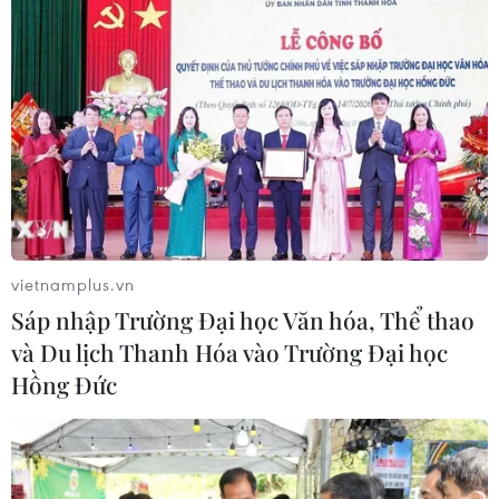
(TTXVN/Vietnam+)
vietnamplus.vn
Sáp nhập Trường Đại học Văn hóa, Thể thao
và Du lịch Thanh Hóa vào Trường Đại học
Hồng Đức
#xe điện
#xe buýt
#trạm sạc