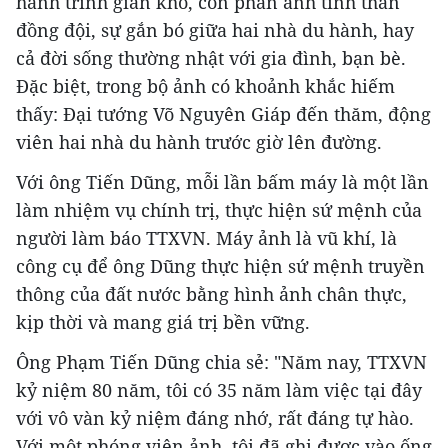
hành trình gian khổ, còn phản ánh tinh thần
đồng đội, sự gắn bó giữa hai nhà du hành, hay
cả đời sống thường nhật với gia đình, bạn bè.
Đặc biệt, trong bộ ảnh có khoảnh khắc hiếm
thấy: Đại tướng Võ Nguyên Giáp đến thăm, động
viên hai nhà du hành trước giờ lên đường.
Với ông Tiến Dũng, mỗi lần bấm máy là một lần
làm nhiệm vụ chính trị, thực hiện sứ mệnh của
người làm báo TTXVN. Máy ảnh là vũ khí, là
công cụ để ông Dũng thực hiện sứ mệnh truyền
thông của đất nước bằng hình ảnh chân thực,
kịp thời và mang giá trị bền vững.
Ông Phạm Tiến Dũng chia sẻ: "Năm nay, TTXVN
kỷ niệm 80 năm, tôi có 35 năm làm việc tại đây
với vô vàn kỷ niệm đáng nhớ, rất đáng tự hào.
Với một phóng viên ảnh, tôi đã ghi được vào ống