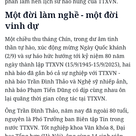
phần làm nên lịch sử hào hùng của TTXVN.
Một đời làm nghề - một đời
vinh dự
Một chiều thu tháng Chín, trong dư âm tinh
thần tự hào, xúc động mừng Ngày Quốc khánh
(2/9) và sự háo hức hướng tới kỷ niệm 80 năm
ngày thành lập TTXVN (15/9/1945-15/9/2025), hai
nhà báo đã gắn bó cả sự nghiệp với TTXVN -
nhà báo Trần Đình Thảo và Nghệ sỹ nhiếp ảnh,
nhà báo Phạm Tiến Dũng có dịp cùng nhau ôn
lại quãng thời gian công tác tại TTXVN.
Ông Trần Đình Thảo, năm nay đã ngoài 80 tuổi,
nguyên là Phó Trưởng ban Biên tập Tin trong
nước TTXVN. Tốt nghiệp khoa Văn khóa 8, Đại