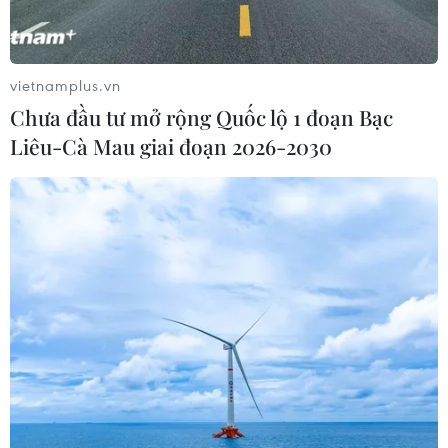
Chile để ngỏ khả năng tổ chức
concert BTS
vietnamplus.vn
08/07/2026 23:22
Chưa đầu tư mở rộng Quốc lộ 1 đoạn Bạc
Liêu-Cà Mau giai đoạn 2026-2030
Hòa nhạc “Crescendo - Giao hưởng
kết nối” lan tỏa tinh thần giao lưu
văn hóa
04/07/2026 23:37
Bản quyền âm nhạc ở quán càphê,
nhà hàng: Xây dựng văn hóa tôn
trọng sáng tạo
04/07/2026 01:00