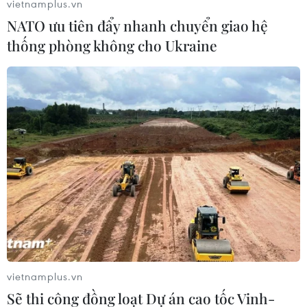
vietnamplus.vn
NATO ưu tiên đẩy nhanh chuyển giao hệ
thống phòng không cho Ukraine
#Aguilera
#Maroon 5
#Justin Bieber
#Kelly Clarkson
Mỹ
Theo dõi VietnamPlus
vietnamplus.vn
Sẽ thi công đồng loạt Dự án cao tốc Vinh-