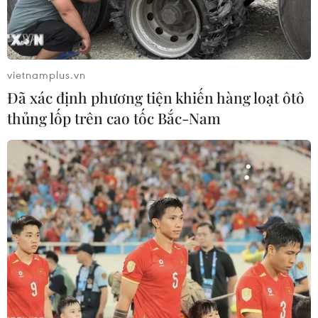
Toàn cảnh ASEAN Cup:
Dự luật trừng phạt Nga của
Thái Lan "thắng như chẻ
Mỹ có thể khiến châu Âu
tre", thách thức tuyển Việt
chịu tác động ngược
Nam
05/08/2026 04:58
vietnamplus.vn
05/08/2026 07:15
Đã xác định phương tiện khiến hàng loạt ôtô
thủng lốp trên cao tốc Bắc-Nam
Thời tiết miền Bắc sẽ ảnh
Nhận định Philippines vs
hưởng ra sao khi bão số 3
Thái Lan: Madam Pang
Kujira đi vào Biển Đông?
treo thưởng tiền tỷ, "Voi
chiến" quyết thắng
05/08/2026 04:56
04/08/2026 09:19