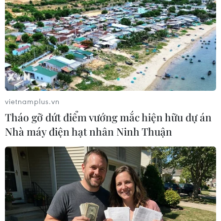
Cầu Đắk Lung sập sau cú
Khẩn trường khám nghiệm
tông của xe tải cẩu, 2 người
hiện trường, điều tra
thoát chết
nguyên nhân vụ cháy chợ
Biên Hòa
06/08/2026 09:00
vietnamplus.vn
06/08/2026 04:37
Tháo gỡ dứt điểm vướng mắc hiện hữu dự án
Nhà máy điện hạt nhân Ninh Thuận
Từ hạt nhân đến eo biển
24 năm tù cho 2 vợ chồng
Hormuz: Đòn bẩy chiến
tổ chức “bay lắc” tại Hà Nội
lược mới của Iran
06/08/2026 03:46