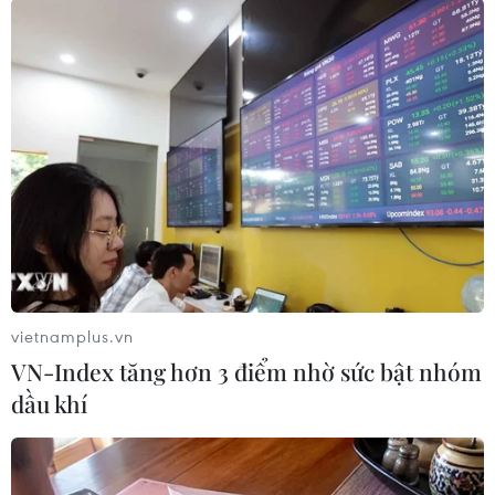
Cuộc quyết đấu giành tấm
vọng tìm người cậu liệt sĩ
vé bán kết duy nhất
07/08/2026 08:40
07/08/2026 08:41
Tiến "Bịp" hầu tòa trong vụ
Nhanh chóng hoàn thiện
án tổ chức sử dụng trái
dự án kết nối vùng, sân bay
phép chất ma túy
Long Thành
vietnamplus.vn
07/08/2026 04:40
06/08/2026 15:07
VN-Index tăng hơn 3 điểm nhờ sức bật nhóm
dầu khí