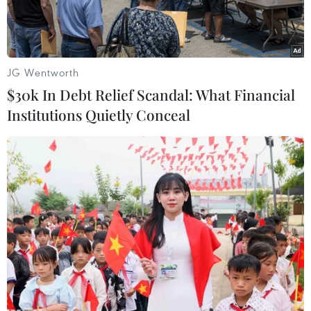
khi tàu chiến Mỹ bắn thử vũ
khí laser tiên tiến
JG Wentworth
04/02/2025 02:54
$30k In Debt Relief Scandal: What Financial
Institutions Quietly Conceal
Theo dõi VietnamPlus
Hải quân Mỹ vừa công bố video tàu USS Preble
(DDG-88) khai hỏa hệ thống vũ khí laser HELIOS
trong ngày 1/2. HELIOS là hệ thống laser trạng thái
rắn có công suất khoảng 60 kW - 150 kW, được
đánh giá là đủ mạnh để tiêu diệt hoặc làm vô hiệu
hóa nhiều loại mục tiêu như máy bay không người