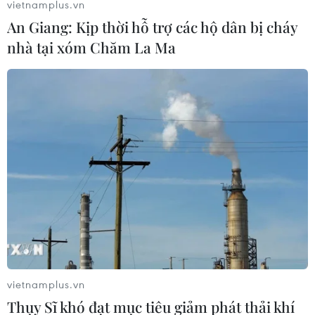
vietnamplus.vn
03/08/2026 14:59
03/08/2026 10:50
An Giang: Kịp thời hỗ trợ các hộ dân bị cháy
nhà tại xóm Chăm La Ma
Châu Phi khẳng định vị
Nỗ lực tìm lại thân nhân
thế tự chủ công nghệ
cho cán bộ đi B
trong không gian vũ trụ
03/08/2026 09:08
03/08/2026 09:32
vietnamplus.vn
Thụy Sĩ khó đạt mục tiêu giảm phát thải khí