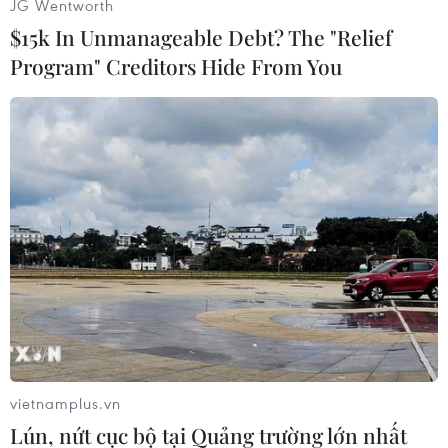
JG Wentworth
$15k In Unmanageable Debt? The "Relief
Program" Creditors Hide From You
#laser
#tàu chiến
#Mỹ
Mỹ
vietnamplus.vn
Lún, nứt cục bộ tại Quảng trường lớn nhất