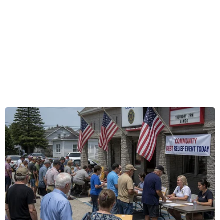
đăng ký mua hoặc thuê bao sử dụng ứng dụng
bản đầy đủ, một cửa sổ bật lên sẽ hiển thị phía
trước màn hình xác nhận Face ID hoặc Touch ID
để đăng ký thuê bao.
Trình đơn "Confirm Subscription" (Xác nhận
thuê bao) giải thích cho người dùng rằng quá
trình đăng ký thuê bao sẽ tiếp tục trừ khi họ hủy
trong Cài đặt (Settings).
Nó cung cấp thông tin hữu ích, đặc biệt là vì hầu
hết các ứng dụng thu hút người dùng bằng cách
cung cấp bản dùng thử miễn phí và trong nhiều
trường hợp, người dùng có thể không biết rằng
thẻ tín dụng của họ vẫn bị trừ tiền cho thuê bao
ứng dụng sau khi bản dùng thử kết thúc.