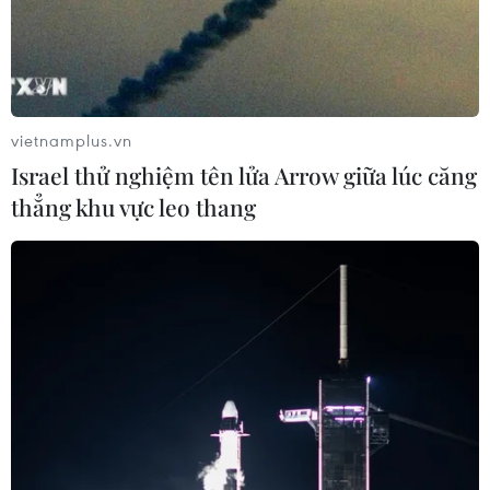
vietnamplus.vn
Israel thử nghiệm tên lửa Arrow giữa lúc căng
thẳng khu vực leo thang
TIN CÙNG CHUYÊN MỤC
Đến năm 2030, Việt Nam làm chủ ít
nhất 4 công nghệ chiến lược
06/08/2026 12:58
Trung Quốc vận hành giàn phát điện
gió nổi đầu tiên chịu được bão cấp 17