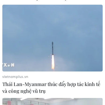
#Apple
#App Store
#Ứng dụng
#Face ID
#Touch ID
Theo dõi VietnamPlus
vietnamplus.vn
Thái Lan-Myanmar thúc đẩy hợp tác kinh tế
và công nghệ vũ trụ
TIN LIÊN QUAN