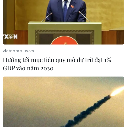
vietnamplus.vn
Hướng tới mục tiêu quy mô dự trữ đạt 1%
GDP vào năm 2030