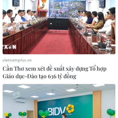
kết thúc vào ngày 29/12/2018, trong đó doanh thu dịch
vụ đạt mức cao nhất từ trước tới nay.
vietnamplus.vn
Cần Thơ xem xét đề xuất xây dựng Tổ hợp
Giáo dục-Đào tạo 636 tỷ đồng
Apple dọa xóa hàng loạt ứng dụng iPhone
ghi lại hoạt động người dùng