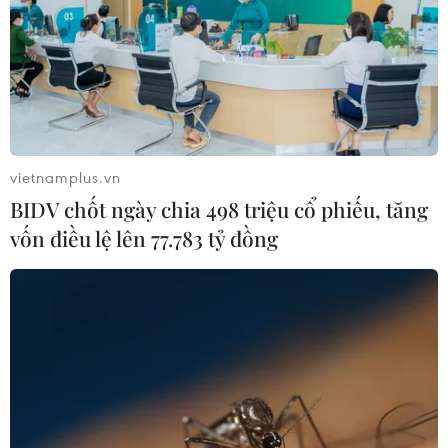
08/02/2019 03:24
Apple đã cảnh báo sẽ thẳng tay xóa hàng loạt ứng
dụng khỏi App Store nếu chúng bị phát hiện ghi lại
hành động của người dùng khi chưa được phép.
vietnamplus.vn
BIDV chốt ngày chia 498 triệu cổ phiếu, tăng
vốn điều lệ lên 77.783 tỷ đồng