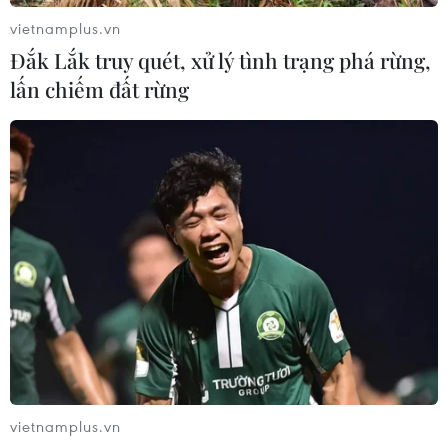
vietnamplus.vn
Đắk Lắk truy quét, xử lý tình trạng phá rừng,
lấn chiếm đất rừng
Apple Music vượt qua Spotify về số lượng
thuê bao trả phí ở Mỹ
06/04/2019 04:52
Cột mốc này là một bước ngoặt trong cuộc đua của
Apple Music để trở thành dịch vụ phát nhạc trực tuyến
thống trị ở thị trường Mỹ.
vietnamplus.vn