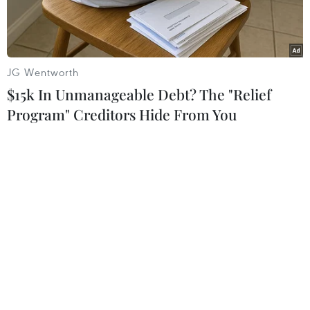
JG Wentworth
$15k In Unmanageable Debt? The "Relief
Program" Creditors Hide From You
(Nguồn: 9to5Mac)
Apple mới bổ sung một màn hình thông báo bật
lên để người dùng có thể xác nhận rằng họ
muốn trả tiền cho đăng ký thuê bao ứng dụng
bản tiêu chuẩn định kỳ hay không.
Cụ thể, khi người dùng tải xuống các ứng dụng
yêu cầu đăng ký hoặc nhấn vào các tùy chọn