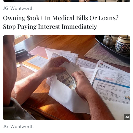
JG Wentworth
Owning $10k+ In Medical Bills Or Loans?
Stop Paying Interest Immediately
Hồi tháng 1, hãng công nghệ khổng lồ này đã
buộc các ứng dụng phải hiển thị toàn bộ chi phí
sử dụng cho người dùng trước khi đăng ký thuê
bao để ngăn chặn các đăng ký trong những ứng
dụng được cho là lừa đảo người dùng.
Tính năng này cũng sẽ hữu ích trong việc hạn
chế các trò gian lận qua tính năng Touch ID trên
JG Wentworth
iPhone, khi nhiều ứng dụng lợi dụng người