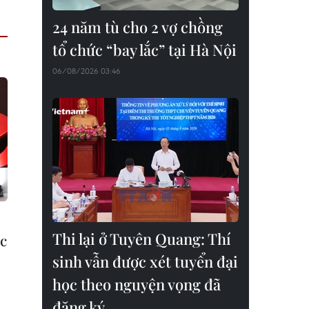
24 năm tù cho 2 vợ chồng
tổ chức “bay lắc” tại Hà Nội
06/08/2026 03:46
Thi lại ở Tuyên Quang: Thí
c
sinh vẫn được xét tuyển đại
học theo nguyện vọng đã
đăng ký