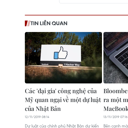
TIN LIÊN QUAN
Các 'đại gia' công nghệ của
Bloomber
Mỹ quan ngại về một dự luật
ra một m
của Nhật Bản
MacBook 
12/11/2019 08:14
13/11/2019 07:16
Dự luật của chính phủ Nhật Bản dự kiến
Bên cạnh màn