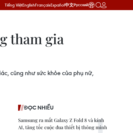
Tiếng Việt
English
Français
Español
中文
Русский
g tham gia
iác, cũng như sức khỏe của phụ nữ,
ĐỌC NHIỀU
Samsung ra mắt Galaxy Z Fold 8 và kính
AI, tăng tốc cuộc đua thiết bị thông minh