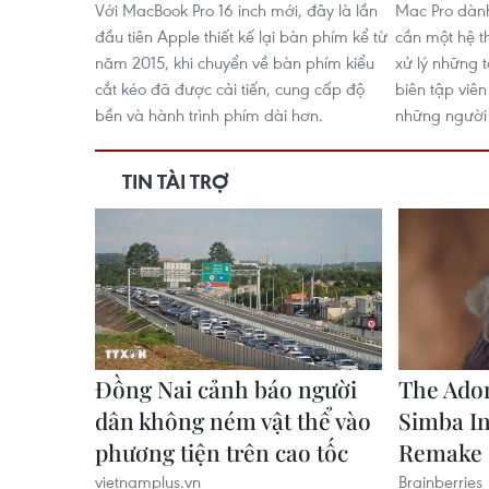
Với MacBook Pro 16 inch mới, đây là lần
Mac Pro dàn
đầu tiên Apple thiết kế lại bàn phím kể từ
cần một hệ t
năm 2015, khi chuyển về bàn phím kiểu
xử lý những 
cắt kéo đã được cải tiến, cung cấp độ
biên tập viê
bền và hành trình phím dài hơn.
những người 