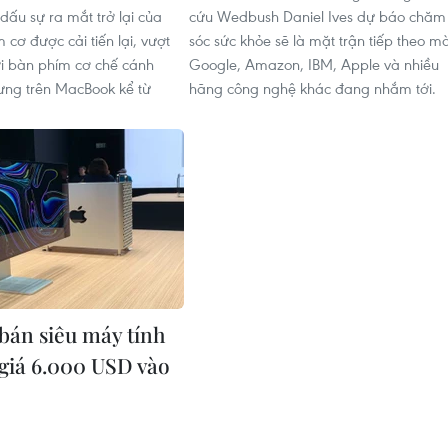
dấu sự ra mắt trở lại của
cứu Wedbush Daniel Ives dự báo chăm
cơ được cải tiến lại, vượt
sóc sức khỏe sẽ là mặt trận tiếp theo m
với bàn phím cơ chế cánh
Google, Amazon, IBM, Apple và nhiều
ưng trên MacBook kể từ
hãng công nghệ khác đang nhắm tới.
 bán siêu máy tính
giá 6.000 USD vào