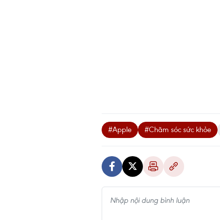
#Apple
#Chăm sóc sức khỏe