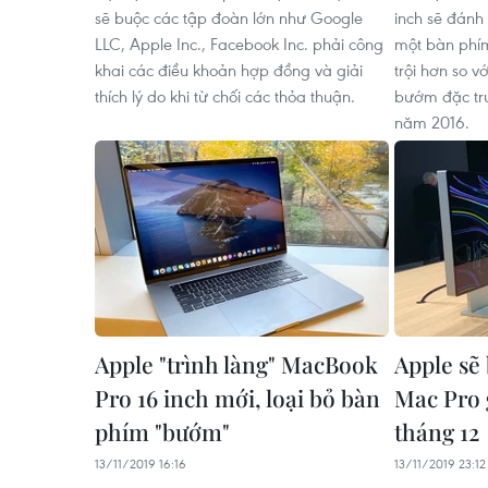
sẽ buộc các tập đoàn lớn như Google
inch sẽ đánh 
LLC, Apple Inc., Facebook Inc. phải công
một bàn phím 
khai các điều khoản hợp đồng và giải
trội hơn so 
thích lý do khi từ chối các thỏa thuận.
bướm đặc tr
năm 2016.
Apple "trình làng" MacBook
Apple sẽ
Pro 16 inch mới, loại bỏ bàn
Mac Pro 
phím "bướm"
tháng 12
13/11/2019 16:16
13/11/2019 23:12