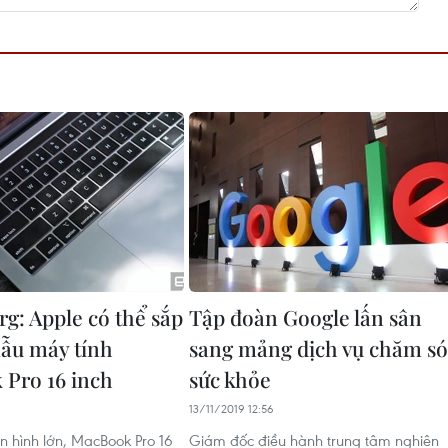
g: Apple có thể sắp
Tập đoàn Google lấn sân
ẫu máy tính
sang mảng dịch vụ chăm só
Pro 16 inch
sức khỏe
13/11/2019 12:56
 hình lớn, MacBook Pro 16
Giám đốc điều hành trung tâm nghiên