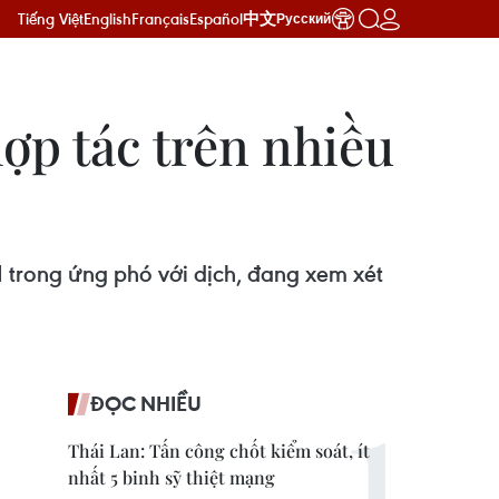
Tiếng Việt
English
Français
Español
中文
Русский
ợp tác trên nhiều
 trong ứng phó với dịch, đang xem xét
ĐỌC NHIỀU
Thái Lan: Tấn công chốt kiểm soát, ít
nhất 5 binh sỹ thiệt mạng