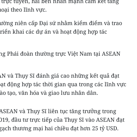
c trực tuyến, hai bên nhấn mạnh cam kết tăng
oại theo lĩnh vực.
hường niên cấp Đại sứ nhằm kiểm điểm và trao
triển khai các dự án và hoạt động hợp tác
ng Phái đoàn thường trực Việt Nam tại ASEAN
AN và Thụy Sĩ đánh giá cao những kết quả đạt
ạt động hợp tác thời gian qua trong các lĩnh vực
đào tạo, văn hóa và giao lưu nhân dân.
ASEAN và Thụy Sĩ liên tục tăng trưởng trong
9, đầu tư trực tiếp của Thụy Sĩ vào ASEAN đạt
gạch thương mại hai chiều đạt hơn 25 tỷ USD.