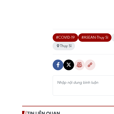
#COVID-19
#ASEAN-Thụy Sĩ
Thụy Sĩ
TIN LIÊN QUAN