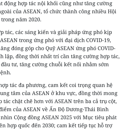
hoạt động hợp tác nội khối cũng như tăng cường
 ngoài của ASEAN, tổ chức thành công nhiều Hội
 trong năm 2020.
ợp tác, các sáng kiến và giải pháp ứng phó kịp
c ASEAN trong ứng phó với đại dịch COVID-19,
 năng đóng góp cho Quỹ ASEAN ứng phó COVID-
h lập, đồng thời nhất trí cần tăng cường hợp tác,
à đầu tư, tăng cường chuỗi kết nối nhằm sớm
bệnh.
hợp tác đa phương, cam kết coi trọng quan hệ
trung tâm của ASEAN ở khu vực, đồng thời mong
tác chặt chẽ hơn với ASEAN trên ba cả trụ cột,
 điểm của ASEAN về Ấn Độ Dương-Thái Bình
 nhìn Cộng đồng ASEAN 2025 với Mục tiêu phát
ên hợp quốc đến 2030; cam kết tiếp tục hỗ trợ