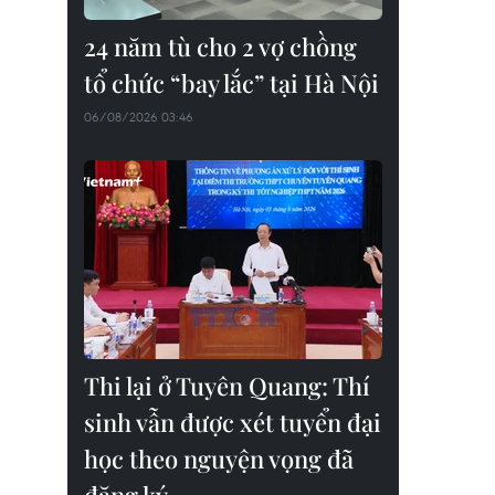
24 năm tù cho 2 vợ chồng
tổ chức “bay lắc” tại Hà Nội
06/08/2026 03:46
Thi lại ở Tuyên Quang: Thí
sinh vẫn được xét tuyển đại
học theo nguyện vọng đã