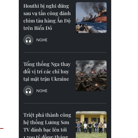
Houthi bị nghi đứng
sau vụ tấn công đánh
chìm tàu hàng Ấn Độ
trên Biển Đỏ
NGHE
Tổng thống Nga thay
đổi vị trí các chỉ huy
tại mặt trận Ukraine
NGHE
Triệt phá thành công
hệ thống Lương Sơn
TV đánh bạc lên tới
1.500 tỷ đồng/tháng