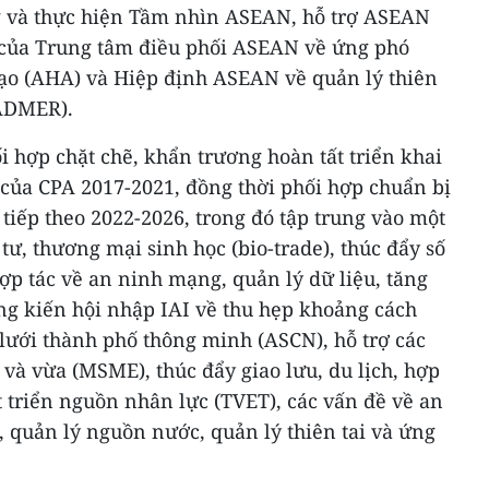
và thực hiện Tầm nhìn ASEAN, hỗ trợ ASEAN
 của Trung tâm điều phối ASEAN về ứng phó
ạo (AHA) và Hiệp định ASEAN về quản lý thiên
AADMER).
ối hợp chặt chẽ, khẩn trương hoàn tất triển khai
 của CPA 2017-2021, đồng thời phối hợp chuẩn bị
tiếp theo 2022-2026, trong đó tập trung vào một
tư, thương mại sinh học (bio-trade), thúc đẩy số
 hợp tác về an ninh mạng, quản lý dữ liệu, tăng
ng kiến hội nhập IAI về thu hẹp khoảng cách
lưới thành phố thông minh (ASCN), hỗ trợ các
và vừa (MSME), thúc đẩy giao lưu, du lịch, hợp
át triển nguồn nhân lực (TVET), các vấn đề về an
 quản lý nguồn nước, quản lý thiên tai và ứng