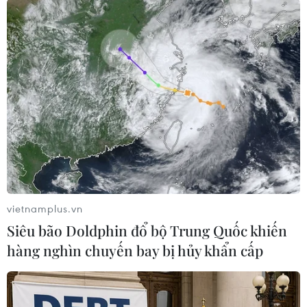
Nâng cao nhận thức về vai
Quảng Ninh lên tiếng về
trò chủ động, tích cực của
thông tin toàn tỉnh đồng
Việt Nam trong ASEAN
loạt treo cờ Tổ quốc ngày
23/8
04/08/2026 14:09
04/08/2026 13:37
vietnamplus.vn
Siêu bão Doldphin đổ bộ Trung Quốc khiến
hàng nghìn chuyến bay bị hủy khẩn cấp
Phát động giải báo chí
ASEAN Cup 2026: Đội
toàn quốc "Vì sự nghiệp
tuyển Việt Nam tạo "cơn
Giáo dục Việt Nam" năm
địa chấn" trên truyền