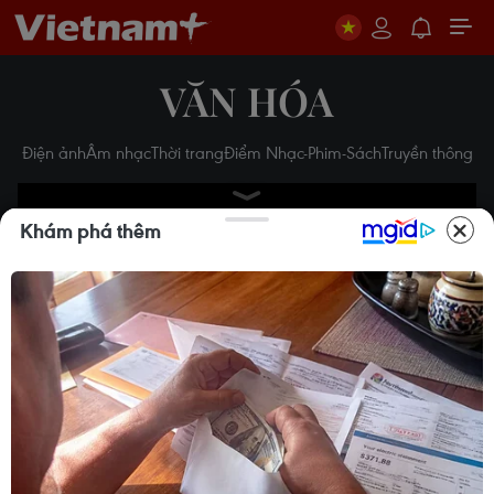
VĂN HÓA
Điện ảnh
Âm nhạc
Thời trang
Điểm Nhạc-Phim-Sách
Truyền thông
Khám phá thêm