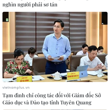
nghìn người phải sơ tán
Truyền thông Lào khẳng
Đổi mới phương thức quản
định quan hệ đặc biệt Việt
trị, đẩy mạnh chuyển đổi
Nam-Lào có một không
số trong hoạt động xuất
hai
bản
22/07/2026 06:59
21/07/2026 12:52
vietnamplus.vn
Tạm đình chỉ công tác đối với Giám đốc Sở
Giáo dục và Đào tạo tỉnh Tuyên Quang
Sử dụng AI minh bạch, an
Quan hệ đặc biệt Việt