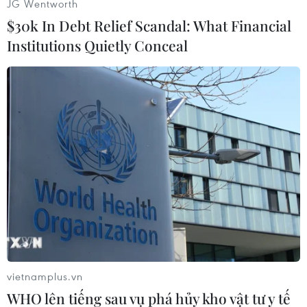
JG Wentworth
(Vietnam+)
$30k In Debt Relief Scandal: What Financial
Institutions Quietly Conceal
#Luật Kinh Doanh Bất Động Sản
#Quốc hội
#căn cước
#lửa đảo
#cháy
#Không khí lạnh
vietnamplus.vn
WHO lên tiếng sau vụ phá hủy kho vật tư y tế