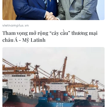
30/07/2026 08:54
vietnamplus.vn
Tham vọng mở rộng “cây cầu” thương mại
châu Á - Mỹ Latinh
Xây dựng Cổng Thông tin
Diễn đàn Truyền thông
điện tử Hà Nội thành
ASEAN lần thứ 10: Báo chí
nguồn thông tin nhanh,
đồng hành vì Cộng đồng
tin cậy
ASEAN 2045
30/07/2026 04:20
29/07/2026 11:41