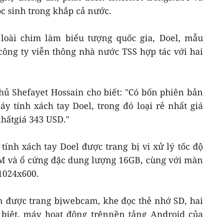
c sinh trong khắp cả nước.
 loài chim làm biểu tượng quốc gia, Doel, mẫu
ông ty viễn thông nhà nước TSS hợp tác với hai
hủ Shefayet Hossain cho biết: "Có bốn phiên bản
 tính xách tay Doel, trong đó loại rẻ nhất giá
nhấtgiá 343 USD."
ính xách tay Doel được trang bị vi xử lý tốc độ
 và ổ cứng đặc dung lượng 16GB, cùng với màn
1024x600.
n được trang bịwebcam, khe đọc thẻ nhớ SD, hai
biệt, máy hoạt động trênnền tảng Android của