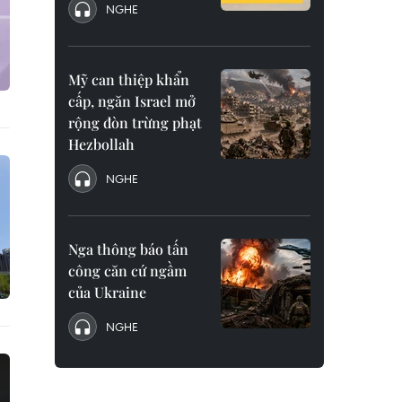
NGHE
Mỹ can thiệp khẩn
cấp, ngăn Israel mở
rộng đòn trừng phạt
Hezbollah
NGHE
Nga thông báo tấn
công căn cứ ngầm
của Ukraine
NGHE