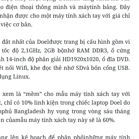
ho điện thoại thông minh và máytính bảng. Đây
nhận được cho một máy tính xách tay với giá chỉ
việc cơ bản.
 đắt nhất của Doelđược trang bị cấu hình gồm vi
ép tốc độ 2,1GHz, 2GB bộnhớ RAM DDR3, ổ cứng
h 14-inch độ phân giải HD1920x1020, ổ đĩa DVD.
t nối Wifi, khe đọc thẻ nhớ SDvà bốn cổng USB.
dụng Linux.
 xem là “mềm” cho mẫu máy tính xách tay với
, chỉ có 10% linh kiện trong chiếc laptop Doel do
hphủ Bangladesh hy vọng trong vòng sáu tháng
kiện củamẫu máy tính xách tay này sẽ là 60%.
ang lên kế hoạch để phân phốinhững máy tính