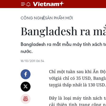
CÔNG NGHỆ
SẢN PHẨM MỚI
Bangladesh ra mắ
Bangladesh ra mắt mẫu máy tính xách tay
nước.
18/10/2011 06:54
Chỉ một tuần sau khi Ấn Độ 
vớigiá chỉ có 35 USD, Bang
taygiá thấp nhất là 130 USD.
Đây là loại máy tính xách
cải thiện tình trạng công n