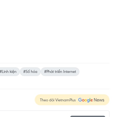
#Linh kiện
#Số hóa
#Phát triển Internet
Theo dõi VietnamPlus