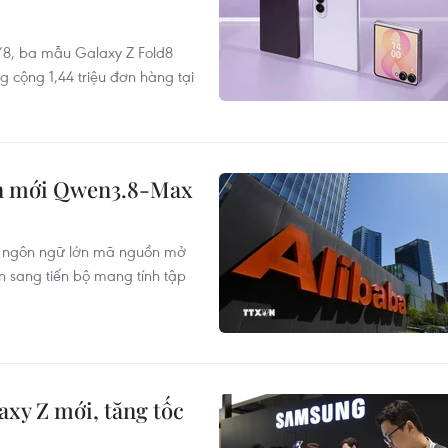
/8, ba mẫu Galaxy Z Fold8
g cộng 1,44 triệu đơn hàng tại
ớn mới Qwen3.8-Max
nh ngôn ngữ lớn mã nguồn mở
 sang tiến bộ mang tính tập
xy Z mới, tăng tốc