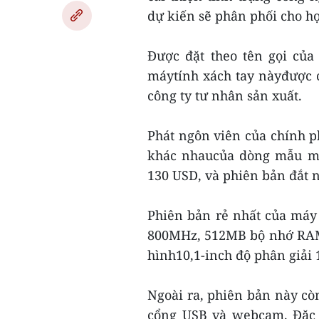
dự kiến sẽ phân phối cho họ
Được đặt theo tên gọi của
máytính xách tay nàyđược c
công ty tư nhân sản xuất.
Phát ngôn viên của chính p
khác nhaucủa dòng mẫu máy
130 USD, và phiên bản đắt 
Phiên bản rẻ nhất của máy t
800MHz, 512MB bộ nhớ RAM
hình10,1-inch độ phân giải 
Ngoài ra, phiên bản này cò
cổng USB và webcam. Đặc 