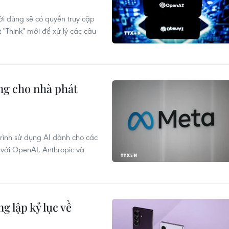
ời dùng sẽ có quyền truy cập
 "Think" mới để xử lý các câu
ộng cho nhà phát
rình sử dụng AI dành cho các
 với OpenAI, Anthropic và
 lập kỷ lục về