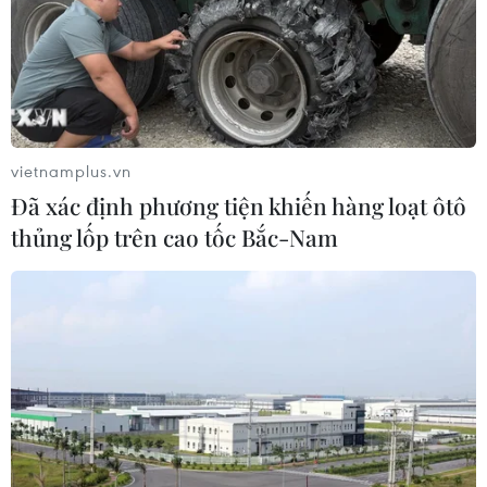
vietnamplus.vn
Đã xác định phương tiện khiến hàng loạt ôtô
thủng lốp trên cao tốc Bắc-Nam
TIN CÙNG CHUYÊN MỤC
Naver và NVIDIA tăng tốc xây dựng