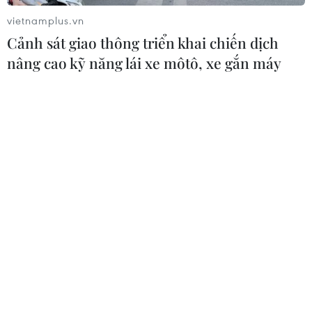
mới của Đông Nam Á
vietnamplus.vn
07/08/2026 10:19
Cảnh sát giao thông triển khai chiến dịch
nâng cao kỹ năng lái xe môtô, xe gắn máy
Quân khu 7 đẩy mạnh ứng dụng
khoa học-công nghệ trong tìm kiếm,
quy tập hài cốt liệt sỹ
07/08/2026 08:45
Những định hướng lớn
trong thực hiện Nghị quyết 57-
NQ/TW
07/08/2026 08:18
Tây Ninh thúc đẩy bình dân học vụ