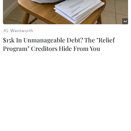
2025.
JG Wentworth
$15k In Unmanageable Debt? The "Relief
Program" Creditors Hide From You
Ảnh minh họa. (Nguồn: cuinsight.com)
Theo phóng viên TTXVN tại Đông Nam Á, báo
cáo chung về Kinh tế Điện tử Đông Nam Á do
các hãng Temasek, Google và Bain vừa công bố
cho thấy mặc dù có sự bổ sung thêm 40 triệu
người dùng mới và sự gia tăng mức độ sử dụng