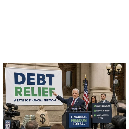
lưu lượng trực tuyến, nhưng nền kinh tế
Internet của khu vực Đông Nam Á theo dự kiến
sẽ vẫn đạt 105 tỷ USD tổng giá trị hàng hóa
(GMV) trong năm nay, tương tự như con số được
ghi nhận trong năm 2019.
Theo báo cáo, tuy có sự gia tăng trong hoạt động
mua sắm trực tuyến, tiêu dùng giải trí trực
tuyến và dịch vụ giao đồ ăn, song sự sụt giảm
trong các lĩnh vực khác như dịch vụ vận tải và
dịch vụ du lịch trực tuyến đã dẫn đến sự tăng
trưởng nền kinh tế Internet không khác nhiều
so với năm 2019.
Năm 2020 cũng là năm đầu tiên mà báo cáo
thường niên này đưa ra ước tính về mức tăng
trưởng hàng năm của kinh tế Internet không