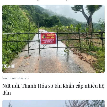
công nghệ tài chính (fintech), kỹ thuật công
nghệ y tế (healthtech) và kỹ thuật công nghệ
giáo dục (edtech), trong đó giá trị giao dịch
trong lĩnh vực fintech đã tăng lên mức cao kỷ
lục 1,7 tỷ USD vào năm 2019, tăng 40% so với
năm 2018.
Báo cáo nêu trên cho hay sẽ có thêm nhiều
khoản đầu tư và hợp nhất trong lĩnh vực này
trong những năm tới khi các nhà đầu tư tài
chính và chiến lược tận dụng lĩnh vực dịch vụ
tài chính kỹ thuật số đang phát triển nhanh
vietnamplus.vn
chóng./.
Nứt núi, Thanh Hóa sơ tán khẩn cấp nhiều hộ
dân
(TTXVN/Vietnam+)