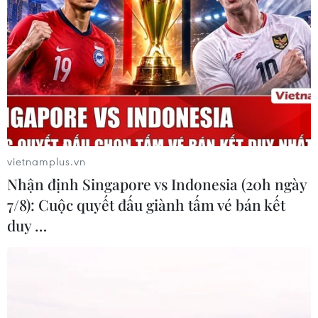
Theo dõi VietnamPlus
TIN LIÊN QUAN
vietnamplus.vn
Nhận định Singapore vs Indonesia (20h ngày
7/8): Cuộc quyết đấu giành tấm vé bán kết
duy …