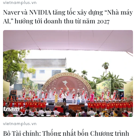
vietnamplus.vn
03/11/2020 08:45
Naver và NVIDIA tăng tốc xây dựng “Nhà máy
Nghị định 52/CP sửa đổi hướng đến đảm bảo môi
AI,” hướng tới doanh thu từ năm 2027
trường lành mạnh, cạnh tranh bình đẳng, đảm bảo
quyền lợi của người tiêu dùng trong thương mại điện tử.
vietnamplus.vn
Bộ Tài chính: Thống nhất bốn Chương trình