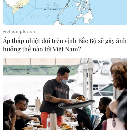
vietnamplus.vn
Áp thấp nhiệt đới trên vịnh Bắc Bộ sẽ gây ảnh
hưởng thế nào tới Việt Nam?
Những rào cản đối với sự phát triển kinh
tế kỹ thuật số
02/11/2020 03:58
ASEAN được dự báo sẽ trở thành nền kinh tế lớn thứ tư
thế giới vào năm 2030 và quá trình chuyển đổi này sẽ