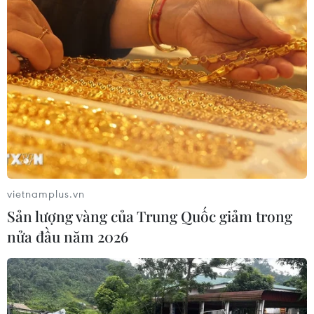
luận nhằm đảm bảo trật tự
01/10/2020 07:24
Việc siết chặt các quy định tranh luận được đưa ra sau
khi màn đối đầu trực tiếp đầu tiên giữa hai ứng cử viên
tổng thống Donald Trump và Joe Biden bị đánh giá là
"mất kiểm soát" và "hỗn loạn."
vietnamplus.vn
Sản lượng vàng của Trung Quốc giảm trong
nửa đầu năm 2026