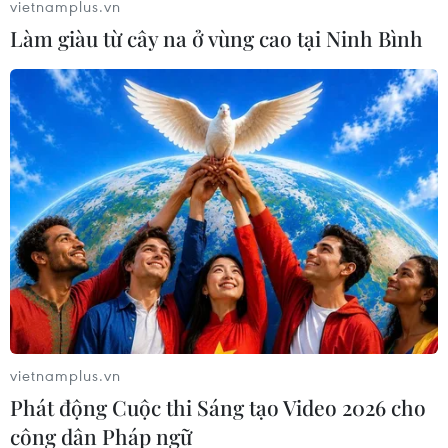
vietnamplus.vn
TIN LIÊN QUAN
Làm giàu từ cây na ở vùng cao tại Ninh Bình
Bầu cử Mỹ 2020: Cuộc chạy đua quyết liệt
tại 2 tiểu bang Ohio, Iowa
vietnamplus.vn
Phát động Cuộc thi Sáng tạo Video 2026 cho
30/09/2020 00:33
công dân Pháp ngữ
Cook Political Report lưu ý rằng Ohio và Iowa - hai tiểu