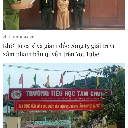
vietnamplus.vn
Khởi tố ca sĩ và giám đốc công ty giải trí vì
xâm phạm bản quyền trên YouTube
Bầu cử Mỹ: Tổng thống Trump nối lại
chiến dịch tranh cử tại nhiều bang
12/10/2020 23:06
Dự kiến, Tổng thống Trump cùng êkíp của mình sẽ lần
lượt tới các bang Pennsylvania, Iowa và North Carolina