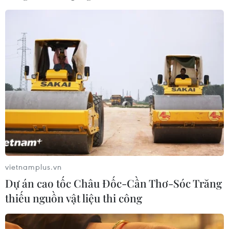
bang mà Tổng thống Trump đã giành được vào năm
2016 - quan trọng đối với cuộc đua bầu cử của ông
Trump hơn là ông Biden.
vietnamplus.vn
Dự án cao tốc Châu Đốc-Cần Thơ-Sóc Trăng
thiếu nguồn vật liệu thi công
Bầu cử Mỹ: CPD thay đổi quy định tranh