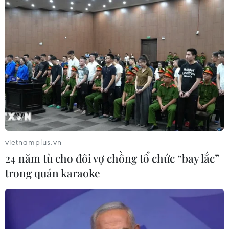
vietnamplus.vn
24 năm tù cho đôi vợ chồng tổ chức “bay lắc”
trong quán karaoke