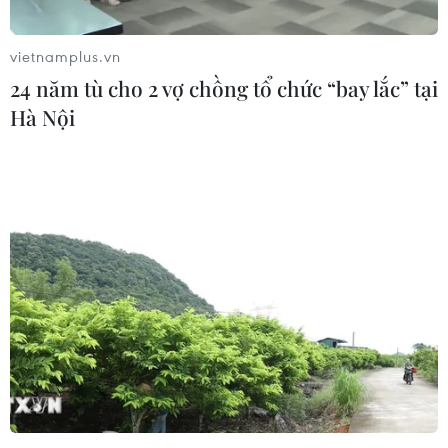
vietnamplus.vn
24 năm tù cho 2 vợ chồng tổ chức “bay lắc” tại
Hà Nội
#cử tri đi bầu sớm
#bầu cử Mỹ
#bỏ phiếu trực tiếp
#cử tri da màu
#ứng cử viên Tổng thống
Mỹ
Theo dõi VietnamPlus