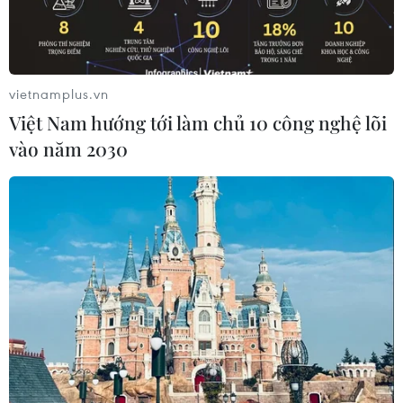
vietnamplus.vn
Việt Nam hướng tới làm chủ 10 công nghệ lõi
vào năm 2030
Cử tri bỏ phiếu sớm bầu Tổng thống tại điểm bầu cử ở
Arlington, bang Virginia, Mỹ. (Ảnh: AFP/TTXVN)
Theo phóng viên TTXVN tại Mỹ, mặc dù vẫn còn
19 ngày nữa mới tới ngày bầu cử chính thức