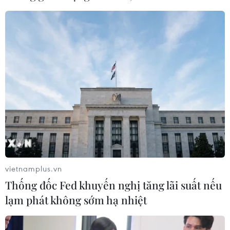
04/08/2026 06:14
Trưng bày tư liệu “Chủ tịch Hồ Chí
Minh - Tổng tư lệnh Fidel Castro:
Nghĩa tình son sắt đặc biệt"
04/08/2026 06:06
Mỹ bắt đầu áp dụng chính sách ký
quỹ thị thực mới, ảnh hưởng tới hàng
chục nước
vietnamplus.vn
04/08/2026 01:25
Thống đốc Fed khuyến nghị tăng lãi suất nếu
lạm phát không sớm hạ nhiệt
25 bang của Mỹ kiện chính quyền
liên bang về chính sách thuế quan