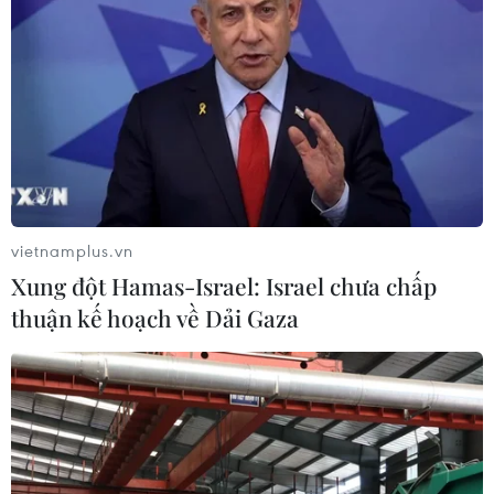
vietnamplus.vn
Xung đột Hamas-Israel: Israel chưa chấp
thuận kế hoạch về Dải Gaza
TIN CÙNG CHUYÊN MỤC
Mỹ điều tra sự cố hàng không liên
quan đến trực thăng chở Tổng thống
Trump
06/08/2026 04:38