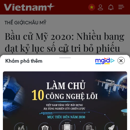
THẾ GIỚI
CHÂU MỸ
Bầu cử Mỹ 2020: Nhiều bang
đạt kỷ lục số cử tri bỏ phiếu
sớm
Khám phá thêm
Đặng Huyền-Phạm Ngọc Ánh
15/10/2020 23:38
Tổng cộng đã có hơn 17,8 triệu người Mỹ bỏ phiếu
qua thư hoặc trực tiếp, tương đương với gần 13%
tổng số người Mỹ đã đi bỏ phiếu trong cuộc bầu
cử tổng thống năm 2016.