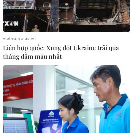
Mỹ hoàn trả khoảng 100 tỷ USD thuế
quan sau phán quyết của Tòa án Tối
cao
05/08/2026 22:58
vietnamplus.vn
Liên hợp quốc: Xung đột Ukraine trải qua
Tổng Bí thư, Chủ tịch nước tiếp Tư
tháng đẫm máu nhất
lệnh Bộ Chỉ huy Thái Bình Dương
Hoa Kỳ
05/08/2026 12:29
Mỹ truy tố đối tượng bị bắt tại sân
golf của Tổng thống Trump
05/08/2026 06:57