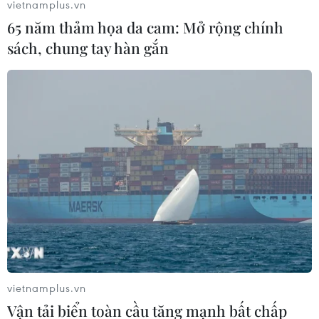
vietnamplus.vn
65 năm thảm họa da cam: Mở rộng chính
sách, chung tay hàn gắn
Bầu cử Mỹ: Tổng thống Biden có thêm
chiến thắng tại bang North Dakota
31/03/2024 07:17
Tại bang North Dakota của Mỹ, đương kim Tổng thống
Biden giành được hơn 92% số phiếu ủng hộ, thu về
thêm 13 phiếu đại biểu.
vietnamplus.vn
Vận tải biển toàn cầu tăng mạnh bất chấp