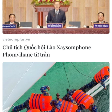
vietnamplus.vn
Chủ tịch Quốc hội Lào Xaysomphone
Phomvihane từ trần