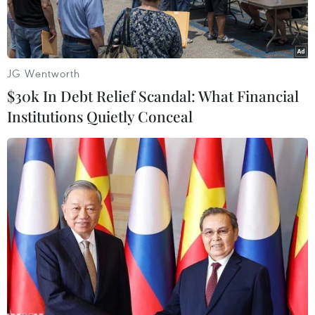
cơ hội quan sát các ứng cử viên trước khi bỏ phiếu.
JG Wentworth
$30k In Debt Relief Scandal: What Financial
Institutions Quietly Conceal
Đương kim Tổng thống Mỹ Joe Biden (trái) và cựu Tổng thống
Donald Trump. (Ảnh: AFP/TTXVN)
Ngày 11/4, các cố vấn chiến dịch tranh cử của
cựu Tổng thống Mỹ Donald Trump đã gửi thư
lên Ủy ban Tranh luận Tổng thống, trong đó kêu