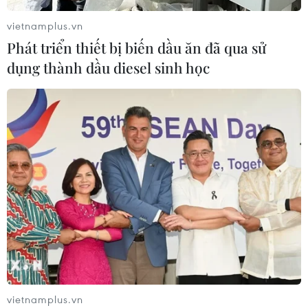
Xem thêm
vietnamplus.vn
Phát triển thiết bị biến dầu ăn đã qua sử
dụng thành dầu diesel sinh học
CƠ QUAN CHỦ QUẢN: THÔNG TẤN XÃ VIỆT NAM
Tổng Biên tập: TRẦN TIẾN DUẨN
Phó Tổng Biên tập: NGUYỄN THỊ TÁM, KHÚC THANH
THỦY
Sở hữu trí tuệ
Quy định sử dụng
RSS
Hỗ trợ
Ngôn ngữ
TTXVN
vietnamplus.vn