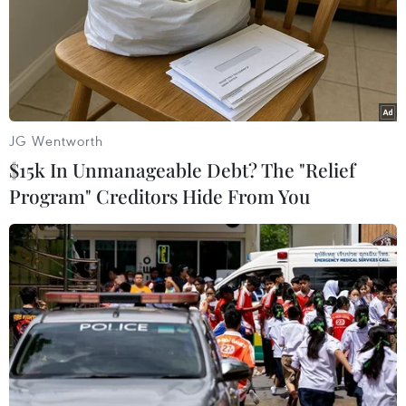
TIN LIÊN QUAN
JG Wentworth
$15k In Unmanageable Debt? The "Relief
Program" Creditors Hide From You
Bầu cử Mỹ 2024: Ông Trump thu về hơn
50 triệu USD chỉ trong một sự kiện gây