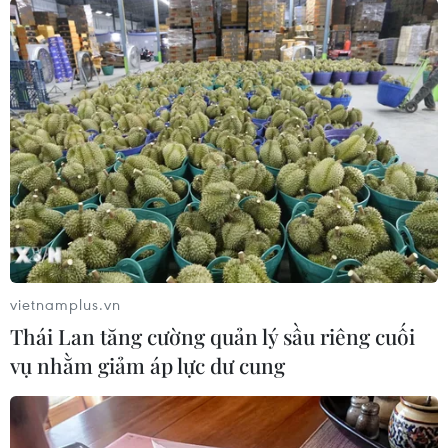
Tổng thống Joe Biden cao
hơn ông Donald Trump
Khoảng 41% số cử tri tham gia
một cuộc thăm dò ý kiến cho biết
họ sẽ bỏ phiếu cho ông Biden nếu
cuộc bầu cử được tổ chức vào
thời điểm họ trả lời khảo sát.
(TTXVN/Vietnam+)
vietnamplus.vn
Thái Lan tăng cường quản lý sầu riêng cuối
vụ nhằm giảm áp lực dư cung