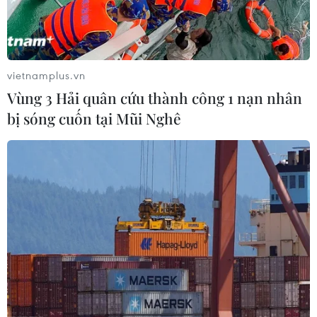
vietnamplus.vn
Vùng 3 Hải quân cứu thành công 1 nạn nhân
TIN CÙNG CHUYÊN MỤC
bị sóng cuốn tại Mũi Nghê
Người từng là luật sư riêng của Tổng
thống Trump trở thành Bộ trưởng Tư
pháp Mỹ
08/08/2026 23:28
Thượng viện Mỹ thông qua luật ngân
sách tránh nguy cơ chính phủ đóng
cửa
08/08/2026 13:31