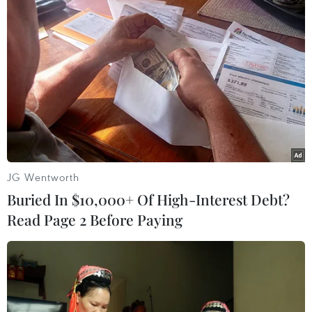
#Bầu cử Mỹ 2024
#cựu Tổng thống Mỹ Donald Trump
#Tổng thống đương nhiệm Joe Biden
#tranh luận
Mỹ
JG Wentworth
Buried In $10,000+ Of High-Interest Debt?
Read Page 2 Before Paying
Theo dõi VietnamPlus