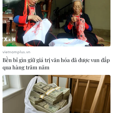
Bầu cử Mỹ
Tổng thống Mỹ Donald Trump nói còn quá sớm
để bàn về người kế nhiệm
Mỹ phê chuẩn kế hoạch kiểm tra quốc tịch cử tri
và giám sát phiếu bầu qua thư
Mỹ: Đảng Dân chủ khởi kiện Tổng thống Trump
can thiệp hệ thống bỏ phiếu qua thư
vietnamplus.vn
Bền bỉ gìn giữ giá trị văn hóa đã được vun đắp
Chính quyền Mỹ kiện nhiều bang từ chối cung
qua hàng trăm năm
cấp dữ liệu cử tri
Bầu cử Mỹ 2024: Kiểm lại phiếu bầu Thượng
nghị sỹ tại Pennsylvania