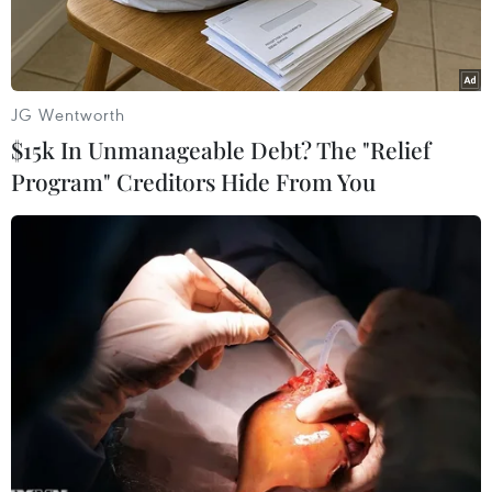
JG Wentworth
$15k In Unmanageable Debt? The "Relief
Program" Creditors Hide From You
Bộ dụng cụ xét nghiệm COVID-19 tại phòng thí nghiệm
Genetworx. (Nguồn: AP)
Tập đoàn Bosch của Đức vừa công bố đã phát
triển thành công bộ dụng cụ xét nghiệm chẩn
đoán virus SARS-CoV-2 gây bệnh COVID-19 cho
kết quả chỉ trong 2,5 giờ.
Dự kiến, Bosch sẽ sản xuất và đưa ra thị trường
bộ thử nhanh này đầu tháng tới.