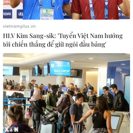
Các nhà khoa học Israel phát triển
phương pháp điều trị dị ứng đậu
phộng
vietnamplus.vn
23/05/2026 10:40
HLV Kim Sang-sik: 'Tuyển Việt Nam hướng
tới chiến thắng để giữ ngôi đầu bảng'
Hệ sinh thái khởi
nghiệp Thành phố Hồ Chí Minh xếp
hạng 98 toàn cầu
20/05/2026 08:45
Thành phố Hồ Chí Minh vào Top 100
hệ sinh thái khởi nghiệp toàn cầu
19/05/2026 14:00