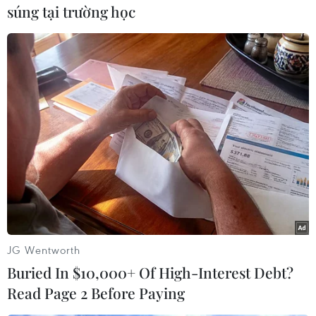
súng tại trường học
Như vậy, chỉ trong 24 giờ qua, số ca nhiễm ở
Đức đã tăng gần 3.098 người và 23 ca tử vong./.
(Vietnam+)
JG Wentworth
Buried In $10,000+ Of High-Interest Debt?
Read Page 2 Before Paying