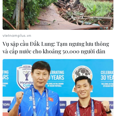
Mỹ: Thuốc thử nghiệm mới giúp kéo
dài thời gian sống của bệnh nhân
ung thư tụy
02/06/2026 00:35
vietnamplus.vn
Vụ sập cầu Đắk Lung: Tạm ngưng lưu thông
Hackathon AI-native đầu tiên: 2.000
và cấp nước cho khoảng 50.000 người dân
lập trình viên giải bài toán thực chiến
28/05/2026 10:56
Nghiên cứu cơ bản - "bộ não chiến
lược" thiết kế chính sách đô thị Thủ
đô
27/05/2026 04:28