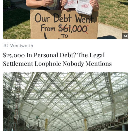
học nhận định virus gây viêm đường hô hấp cấp này có
thể quay lại Bắc bán cầu vào năm sau.
JG Wentworth
$25,000 In Personal Debt? The Legal
Settlement Loophole Nobody Mentions
Thời tiết ấm lên không giúp ngăn
chặn được virus SARS-CoV-2