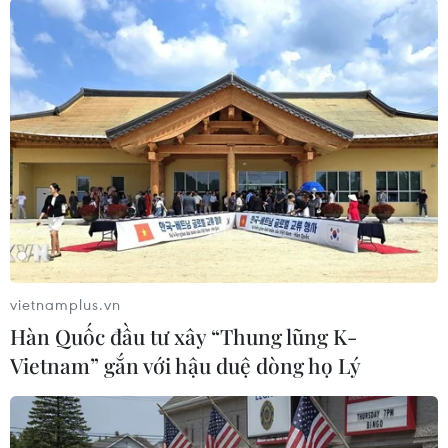
#Virus SARS-CoV-2
#COVID-19
#Bosch
#Công bộ thử nhanh virus SARS-CoV-2
Đức
Theo dõi VietnamPlus
vietnamplus.vn
TIN LIÊN QUAN
Hàn Quốc đầu tư xây “Thung lũng K-
Vietnam” gắn với hậu duệ dòng họ Lý