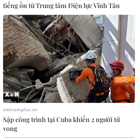
tiếng ồn từ Trung tâm Điện lực Vĩnh Tân
vietnamplus.vn
Sập công trình tại Cuba khiến 2 người tử
vong