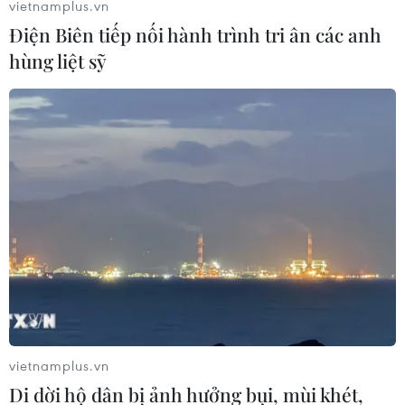
vietnamplus.vn
Điện Biên tiếp nối hành trình tri ân các anh
hùng liệt sỹ
Nhiều doanh nghiệp lớn ở châu Mỹ sản
xuất thiết bị y tế chống COVID-19
26/03/2020 09:34
Hiện, các sản phẩm y tế, đặc biệt là khẩu trang, đang
trở nên khan hiếm tại Mỹ và nhiều nơi khác trên thế giới
khi số ca mắc bệnh viêm đường hô hấp cấp COVID-19
tiếp tục tăng.
vietnamplus.vn
Di dời hộ dân bị ảnh hưởng bụi, mùi khét,