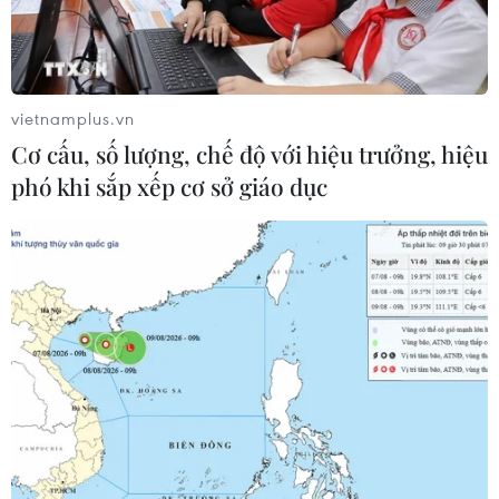
vietnamplus.vn
TIN CÙNG CHUYÊN MỤC
Cơ cấu, số lượng, chế độ với hiệu trưởng, hiệu
phó khi sắp xếp cơ sở giáo dục
Chưa có bằng chứng truyền máu trẻ
giúp chống lão hóa
06/08/2026 23:16
Chó "không gây dị ứng" - bước tiến
mới của công nghệ chỉnh sửa gene
06/08/2026 13:42