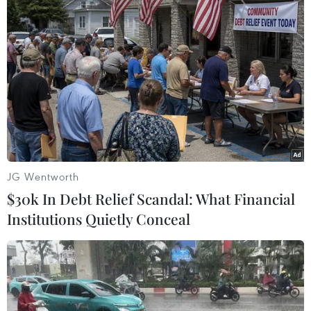
Bỉ chuẩn bị cho khả năng số bệnh
nhân COVID-19 tăng vọt
JG Wentworth
26/03/2020 08:28
$30k In Debt Relief Scandal: What Financial
Nhà chức trách Bỉ cảnh báo số bệnh nhân mắc COVID-
Institutions Quietly Conceal
19 có thể tăng nhanh trong vài ngày tới, buộc hệ thống y
tế phải chuẩn bị ngay những phương án ứng phó kịp
thời.