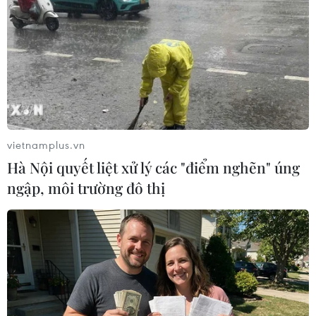
vietnamplus.vn
Hà Nội quyết liệt xử lý các "điểm nghẽn" úng
ngập, môi trường đô thị
Cảnh báo virus SARS-CoV-2 có
thể xuất hiện theo mùa
26/03/2020 07:49
Virus SARS-CoV-2 đã bắt đầu "bám rễ" ở Nam bán cầu,
nơi đang chuẩn bị bước vào mùa Đông, các nhà khoa