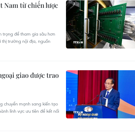
ệt Nam từ chiến lược
n trọng để tham gia sâu hơn
 thị trường nội địa, nguồn
ngoại giao được trao
ng chuyển mạnh sang kiến tạo
ành lĩnh vực ưu tiên để kết nối