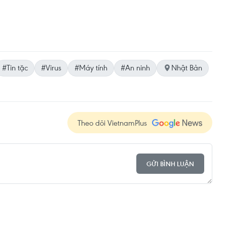
#Tin tặc
#Virus
#Máy tính
#An ninh
Nhật Bản
Theo dõi VietnamPlus
GỬI BÌNH LUẬN