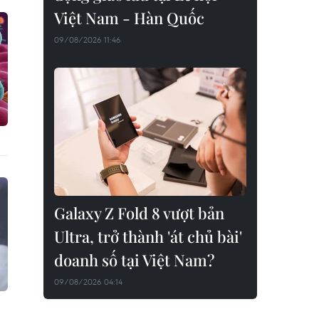
Việt Nam - Hàn Quốc
09/08/2026 11:46
Galaxy Z Fold 8 vượt bản
Ultra, trở thành 'át chủ bài'
doanh số tại Việt Nam?
09/08/2026 04:14