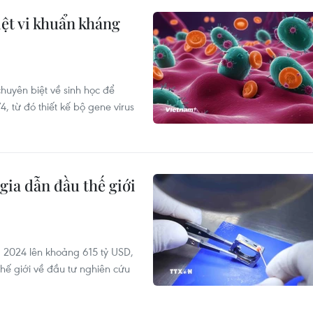
iệt vi khuẩn kháng
uyên biệt về sinh học để
4, từ đó thiết kế bộ gene virus
ia dẫn đầu thế giới
 2024 lên khoảng 615 tỷ USD,
hế giới về đầu tư nghiên cứu