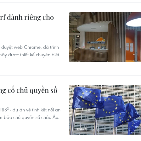
urf dành riêng cho
ình duyệt web Chrome, đã trình
mây được thiết kế chuyên biệt
ủng cố chủ quyền số
IS² - dự án vệ tinh kết nối an
ảm bảo chủ quyền số châu Âu.