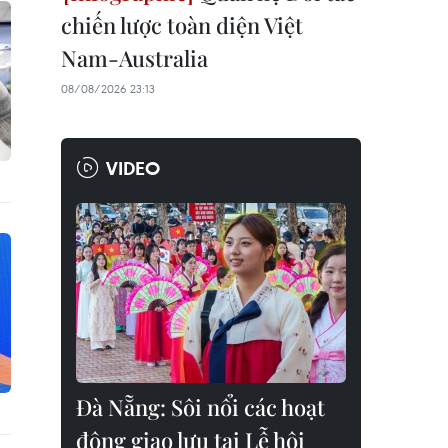
chiến lược toàn diện Việt
Nam-Australia
08/08/2026 23:13
VIDEO
Đà Nẵng: Sôi nổi các hoạt
động giao lưu tại Lễ hội