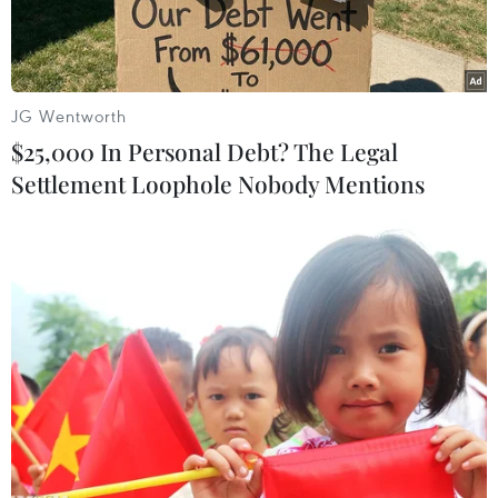
công an thành phố Hà Nội.
Bộ trưởng Nguyễn Thị Kim Tiến đã ký quyết
định tặng bằng khen cho ba đơn vị gồm: Phòng
JG Wentworth
cảnh sát hình sự Công an thành phố Hà Nội,
$25,000 In Personal Debt? The Legal
Công an phường hàng Bông, Công an Phường
Settlement Loophole Nobody Mentions
Hoàn Kiếm vì đã có thành tích đặc biệt xuất sắc
trong việc tìm thấy cháu bé bị bắt cóc.
Bộ trưởng Nguyễn Thị Kim Tiến phấn khởi nói
vụ án bắt cóc trẻ sơ sinh mới hai ngày tuổi đặc
biệt nghiêm trọng đã gây hoang mang trong dư
luận nhân dân. Tuy nhiên chỉ sau 5 ngày đêm
điều tra phá án, cơ quan công an đã tìm thấy
cháu bé và trao tận tay cho gia đình. Đây là
niềm vui lớn của ngành y tế và các chiến sỹ