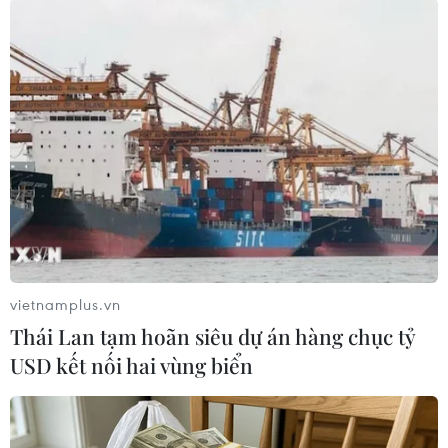
Thùy Giang (Vietnam+)
vietnamplus.vn
Thái Lan tạm hoãn siêu dự án hàng chục tỷ
USD kết nối hai vùng biển
#Bệnh viện C
#Bắt cóc
#Tặng bằng khen
#Bộ Y tế