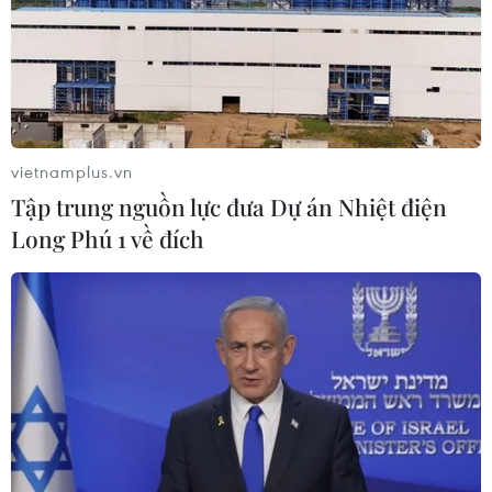
30/07/2026 13:53
Xem thêm
vietnamplus.vn
Tập trung nguồn lực đưa Dự án Nhiệt điện
Long Phú 1 về đích
CƠ QUAN CHỦ QUẢN: THÔNG TẤN XÃ VIỆT NAM
Tổng Biên tập: TRẦN TIẾN DUẨN
Phó Tổng Biên tập: NGUYỄN THỊ TÁM, KHÚC THANH
THỦY
Sở hữu trí tuệ
Quy định sử dụng
RSS
Hỗ trợ