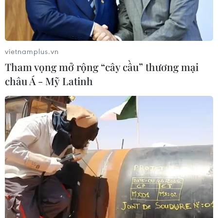
Hà Nội: Kiểm tra, xác minh liên quan
đến sản phẩm giảm cân dạng bút
tiêm
vietnamplus.vn
06/08/2026 07:05
Tham vọng mở rộng “cây cầu” thương mại
châu Á - Mỹ Latinh
Người dân không sử dụng sản phẩm
giảm cân không rõ nguồn gốc, chưa
được cấp phép
06/08/2026 04:22
Công nghệ Robot Da Vinci
nâng cao năng lực phẫu thuật
chuyên sâu tại Bệnh viện K
06/08/2026 02:13