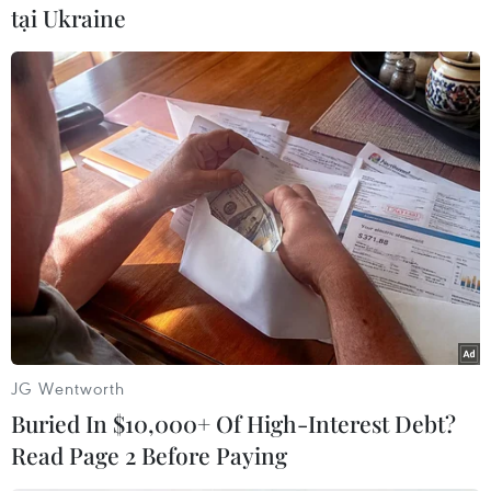
đình có con sơ sinh vừa được xuất viện trong
tại Ukraine
ngày 3/11 tại 5 quận nội thành của thành phố
Hà Nội. Bên cạnh đó, ban chuyên án đã tiến
hành khám xét tất cả các tủ quần áo của các bác
sỹ trong êkíp trực để truy tìm manh mối.
Chiều 10/11, Viện pháp y (Bộ Công An) cho biết
kết quả xét nghiệm AND của cháu bé đã có kết
quả.
Kết luận chỉ rõ, cháu Nguyễn Xuân Trường
chính là cháu bé bị mất tích vào trưa ngày 3/11
và cũng chính là con trai của vợ chồng anh
JG Wentworth
Phạm Xuân Chiều và chị Trần Thị Thơm./.
Buried In $10,000+ Of High-Interest Debt?
Read Page 2 Before Paying