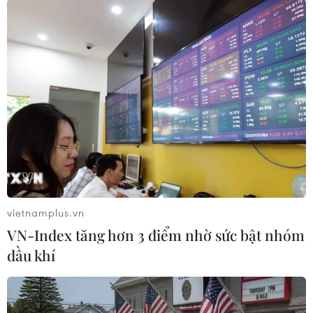
(Vietnam+)
vietnamplus.vn
VN-Index tăng hơn 3 điểm nhờ sức bật nhóm
dầu khí
#Thiết bị y tế
#Quyên góp ủng hộ
#Thiên tai
#Bão lũ
#Bộ Y tế quyên góp
#Bộ Y tế
#Tin tức