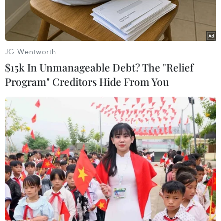
lũ vừa
JG Wentworth
$15k In Unmanageable Debt? The "Relief
Program" Creditors Hide From You
Bộ trưởng Bộ Y tế Nguyễn Thị Kim Tiến cùng lãnh đạo Bộ, các
đơn vị và cán bộ ủng hộ đồng bào bị thiệt hại do mưa lũ. (Ảnh:
Dương Ngọc/TTXVN)
Sáng 3/8, Bộ Y tế tổ chức vận động cán bộ, công