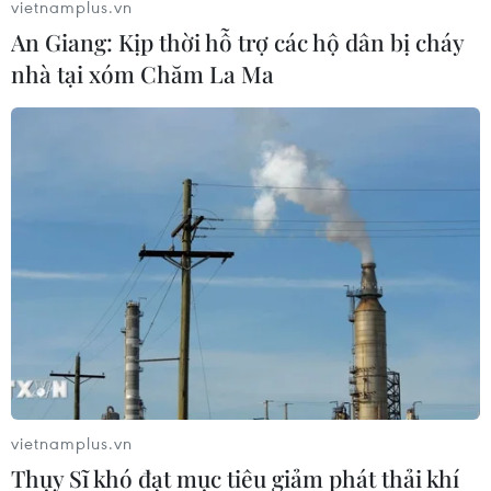
vietnamplus.vn
An Giang: Kịp thời hỗ trợ các hộ dân bị cháy
nhà tại xóm Chăm La Ma
Cao Bằng: Mưa to gây nhiều thiệt hại tại
huyện Hà Quảng
03/08/2018 09:20
Sáng 3/8, trên địa bàn huyện Hà Quảng (Cao Bằng) có
mưa to kết hợp lượng mưa kéo dài hơn một tuần qua
khiến mực nước các sông, suối tăng cao, gây ngập úng
nhiều địa phương trong huyện.
vietnamplus.vn
Thụy Sĩ khó đạt mục tiêu giảm phát thải khí