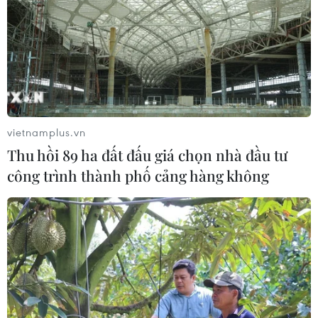
02/08/2026 03:25
Báo động cận thị học đường khi
nhiều trẻ giảm thị lực từ rất sớm
01/08/2026 09:31
vietnamplus.vn
Thu hồi 89 ha đất đấu giá chọn nhà đầu tư
Thành phố Hồ Chí Minh phát triển
công trình thành phố cảng hàng không
hệ thống y tế đa tầng, đồng bộ, thống
nhất
01/08/2026 09:14
Gia Lai xác thực 99,8% dữ liệu bảo
hiểm
01/08/2026 07:05