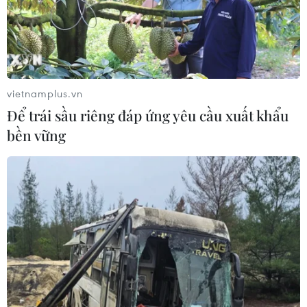
Bộ Y tế : Trên 22% người trưởng
thành thiếu vận động thể lực
31/07/2026 04:10
vietnamplus.vn
Để trái sầu riêng đáp ứng yêu cầu xuất khẩu
bền vững
TP Hồ Chí Minh đồng hành để trẻ
mắc bệnh hiểm nghèo không lỡ cơ
hội học tập và điều trị
30/07/2026 13:53
Bé trai 7 tuổi được ghép thận xuyên
Việt từ người hiến chết não
30/07/2026 12:52