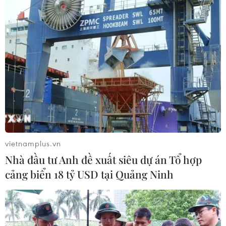
vietnamplus.vn
Nhà đầu tư Anh đề xuất siêu dự án Tổ hợp
cảng biển 18 tỷ USD tại Quảng Ninh