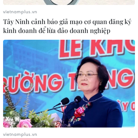
vietnamplus.vn
Xem thêm
Tây Ninh cảnh báo giả mạo cơ quan đăng ký
kinh doanh để lừa đảo doanh nghiệp
CƠ QUAN CHỦ QUẢN: THÔNG TẤN XÃ VIỆT NAM
Tổng Biên tập: TRẦN TIẾN DUẨN
Phó Tổng Biên tập: NGUYỄN THỊ TÁM, KHÚC THANH
THỦY
Sở hữu trí tuệ
Quy định sử dụng
RSS
Hỗ trợ
Ngôn ngữ
TTXVN
vietnamplus.vn