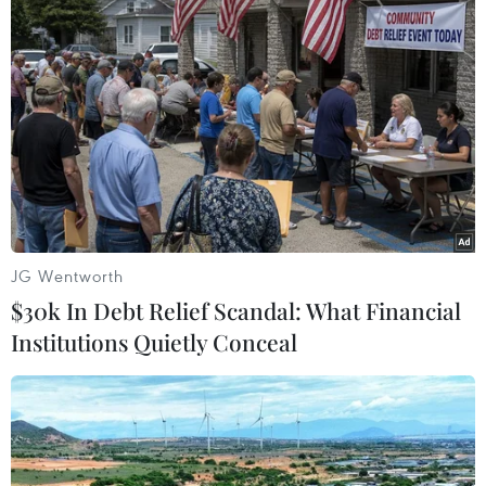
#Tin tức mới nhất
#Tin tức 24h
#Tin tức mới nhất trong ngày
#Tin tức thời sự
#Tin tức hot
#VietnamPlus
#Vietnam
#Plus
Theo dõi VietnamPlus
JG Wentworth
$30k In Debt Relief Scandal: What Financial
Institutions Quietly Conceal
TIN LIÊN QUAN