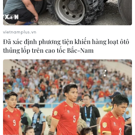
sẽ giúp họ có được sự chuẩn bị tốt hơn trước thiên tai,
đặc biệt là người dân sinh sống tại những khu vực dễ bị
tổn thương.
vietnamplus.vn
Đã xác định phương tiện khiến hàng loạt ôtô
thủng lốp trên cao tốc Bắc-Nam
Hà Giang: Nước sông Lô cao đột biến do