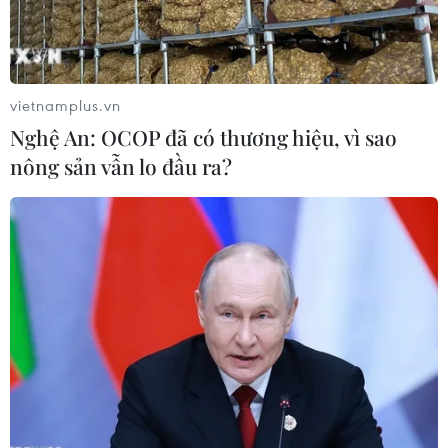
vietnamplus.vn
Nghệ An: OCOP đã có thương hiệu, vì sao
nông sản vẫn lo đầu ra?
'Kinh tế Việt Nam chuyển sang giai đoạn
tăng trưởng dựa vào năng suất'
26/04/2019 07:59
Theo phương pháp luận của WEF, Việt Nam đã qua
giai đoạn có tăng trưởng chủ yếu dựa vào gia tăng các
yếu tố đầu vào mà bắt đầu chuyển sang giai đoạn tăng
trưởng chủ yếu dựa vào hiệu quả và năng suất.