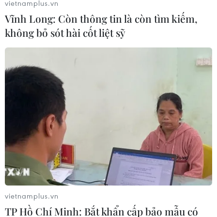
vietnamplus.vn
Việt Nam cần xây dựng lại thể chế giáo dục nghề
Vĩnh Long: Còn thông tin là còn tìm kiếm,
nghiệp theo hướng không chỉ đáp ứng được yêu cầu
không bỏ sót hài cốt liệt sỹ
thay đổi công nghệ của doanh nghiệp trong nước mà
còn hướng tới tham gia thị trường lao động quốc tế.
vietnamplus.vn
TP Hồ Chí Minh: Bắt khẩn cấp bảo mẫu có