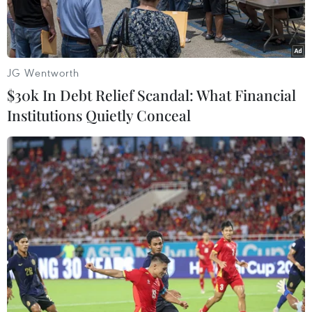
JG Wentworth
$30k In Debt Relief Scandal: What Financial
Institutions Quietly Conceal
Ban tổ chức công bố các tác giả và công trình khoa học sẽ được
trao giải vào ngày 17/5 sắp tới. (Ảnh: Minh Sơn/Vietnam+)
Ban tổ chức Giải thưởng Trần Đại Nghĩa đã chốt
danh sách công trình để trao giải năm 2019
thuộc lĩnh vực như quân sự-quốc phòng, công
nghệ thông tin, nông nghiệp, xử lý môi trường...