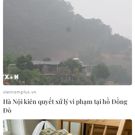
vietnamplus.vn
#Giải thưởng Trần Đại Nghĩa 2019
#Nhà khoa học
Hà Nội kiên quyết xử lý vi phạm tại hồ Đồng
#Viện Hàn lâm Khoa học và Công nghệ
Đò
#Giáo sư Trần Đại Nghĩa
TP. Hà Nội