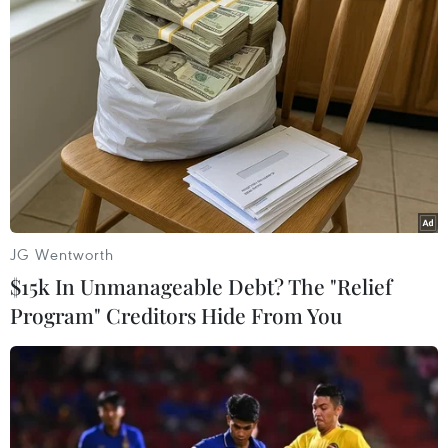
Theo dõi VietnamPlus
TIN LIÊN QUAN
JG Wentworth
$15k In Unmanageable Debt? The "Relief
Program" Creditors Hide From You