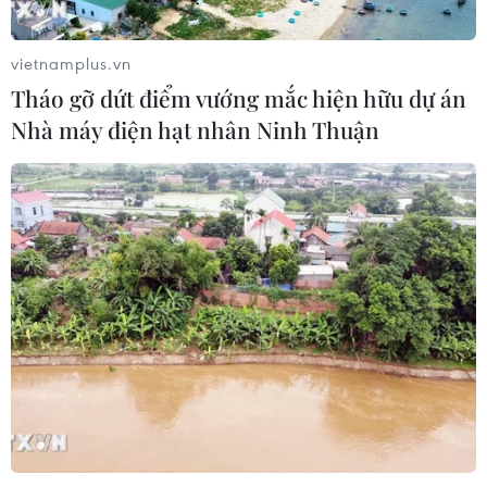
công nghệ, đổi mới sáng tạo và
chuyển đổi số
vietnamplus.vn
04/08/2026 01:21
Tháo gỡ dứt điểm vướng mắc hiện hữu dự án
Nhà máy điện hạt nhân Ninh Thuận
Anh thúc đẩy sử dụng robot trong
phẫu thuật nội soi
03/08/2026 10:34
Xem thêm
CƠ QUAN CHỦ QUẢN: THÔNG TẤN XÃ VIỆT NAM