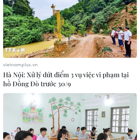
vietnamplus.vn
Hà Nội: Xử lý dứt điểm 3 vụ việc vi phạm tại
hồ Đồng Đò trước 30/9