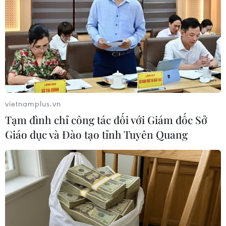
Hãng xe Trung Quốc MG hướng tới "chinh
phục" thị trường Bắc Mỹ
03/10/2021 01:21
MG đặt mục tiêu trở thành nhà sản xuất ôtô lớn thứ 5
toàn cầu vào năm 2030; hiện hãng này là nhà sản xuất
vietnamplus.vn
lớn thứ 7 thế giới, với doanh số đến nay là 7,4 triệu xe.
Tạm đình chỉ công tác đối với Giám đốc Sở
Giáo dục và Đào tạo tỉnh Tuyên Quang