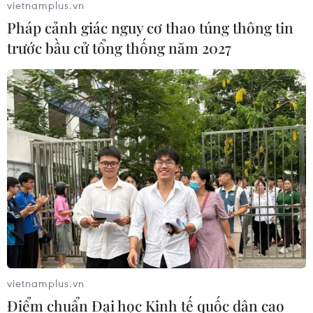
vietnamplus.vn
Pháp cảnh giác nguy cơ thao túng thông tin
trước bầu cử tổng thống năm 2027
TIN CÙNG CHUYÊN MỤC
Thêm dư địa dòng tiền cho doanh
nghiệp nhỏ và vừa từ chính sách
thuế
09/08/2026 14:15
Những giấc mơ bay cất cánh từ
Vietjet
09/08/2026 09:11
vietnamplus.vn
Vietjet được vinh danh “Dấu ấn
Điểm chuẩn Đại học Kinh tế quốc dân cao