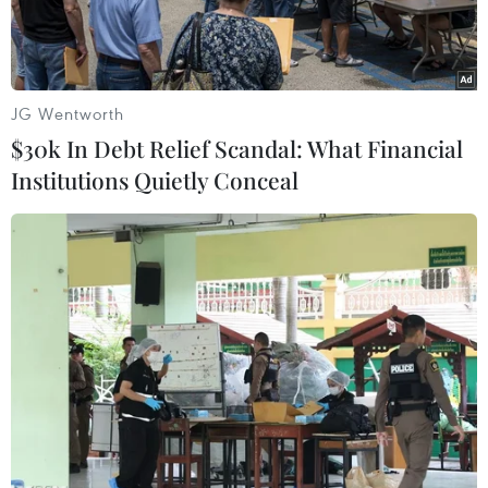
JG Wentworth
$30k In Debt Relief Scandal: What Financial
Institutions Quietly Conceal
(Nguồn: AP)
Bộ Đất đai, Cơ sở hạ tầng và Giao thông vận tải
Hàn Quốc ngày 18/11 cho biết nhà sản xuất ôtô
Tesla Hàn Quốc, BMW Korea và hai công ty
khác sẽ tự nguyện triệu hồi hơn 2.500 xe để sửa