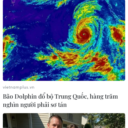
TIN LIÊN QUAN
vietnamplus.vn
Bão Dolphin đổ bộ Trung Quốc, hàng trăm
nghìn người phải sơ tán
Hàn Quốc: Ba hãng sản xuất ôtô triệu hồi