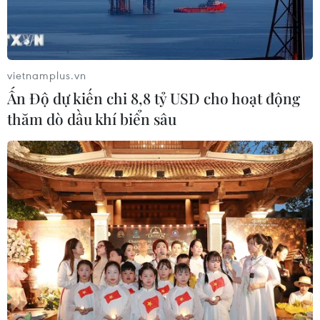
vietnamplus.vn
Ấn Độ dự kiến chi 8,8 tỷ USD cho hoạt động
thăm dò dầu khí biển sâu
Ford đầu tư hơn 300 triệu USD sản xuất
phụ tùng xe điện tại Anh
18/10/2021 23:00
Nhà máy Halewood của Ford sẽ sản xuất khoảng
250.000 bộ nguồn từ giữa năm 2024 và đây sẽ là cơ sở
sản xuất phụ tùng xe điện phục vụ nội bộ đầu tiên của
Ford tại châu Âu.