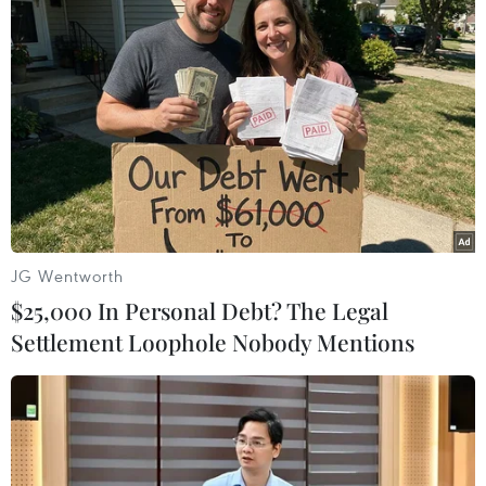
500 xe để sửa lỗi
09/09/2021 04:02
Lần triệu hồi này của các hãng Huyndai, GM và Jaguar
là đợt triệu hồi xe mới nhất, sau khi các nhà sản xuất và
nhập khẩu ôtô tiến hành một loạt động thái tương tự tại
Hàn Quốc.
JG Wentworth
$25,000 In Personal Debt? The Legal
Settlement Loophole Nobody Mentions