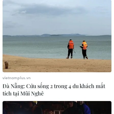
Các hãng sản xuất ôtô Mỹ chuyển hướng
sang các nhà máy không phát thải
12/11/2021 07:44
Nhà sản xuất ôtô lớn nhất nước Mỹ General Motors cho
biết nhà máy "Factory Zero" chuyên sản xuất xe điện sẽ
khai trương trong chuyến thăm của Tổng thống Biden
vào ngày 17/11 tới.
vietnamplus.vn
Đà Nẵng: Cứu sống 2 trong 4 du khách mất
tích tại Mũi Nghê