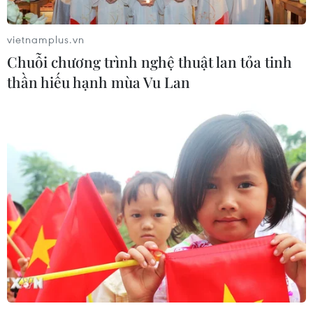
vietnamplus.vn
Chuỗi chương trình nghệ thuật lan tỏa tinh
thần hiếu hạnh mùa Vu Lan
Nhiều quốc gia chỉ trích đề xuất ưu đãi
thuế cho xe điện của Mỹ
31/10/2021 10:35
25 đại sứ của nhiều quốc gia như Đức, Canada, Nhật