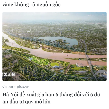
vàng không rõ nguồn gốc
sản xuất pin và xe điện
10/11/2021 09:19
Các hãng xe đang lên kế hoạch chi khoảng 515 tỷ USD
trong 5-10 năm tới nhằm phát triển và sản xuất những
chiếc xe chạy bằng pin mới, giảm dần việc sử dụng
động cơ đốt trong.
vietnamplus.vn
Hà Nội đề xuất gia hạn 6 tháng đối với 6 dự
án đầu tư quy mô lớn