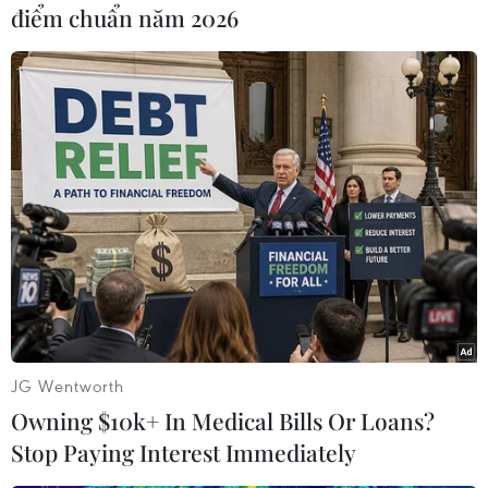
điểm chuẩn năm 2026
#Hàn Quốc
#nhập khẩu xe
#xe buýt hai tầng
#Tesla
Hàn Quốc
JG Wentworth
Theo dõi VietnamPlus
Owning $10k+ In Medical Bills Or Loans?
Stop Paying Interest Immediately