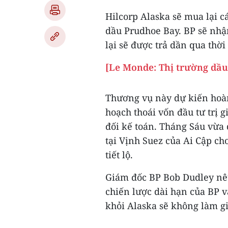
Hilcorp Alaska sẽ mua lại c
dầu Prudhoe Bay. BP sẽ nhận
lại sẽ được trả dần qua thời
[Le Monde: Thị trường dầ
Thương vụ này dự kiến hoàn
hoạch thoái vốn đầu tư trị 
đối kế toán. Tháng Sáu vừa 
tại Vịnh Suez của Ai Cập c
tiết lộ.
Giám đốc BP Bob Dudley nêu
chiến lược dài hạn của BP v
khỏi Alaska sẽ không làm g