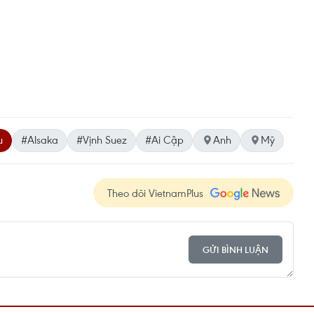
u
#Alsaka
#Vịnh Suez
#Ai Cập
Anh
Mỹ
Theo dõi VietnamPlus
GỬI BÌNH LUẬN