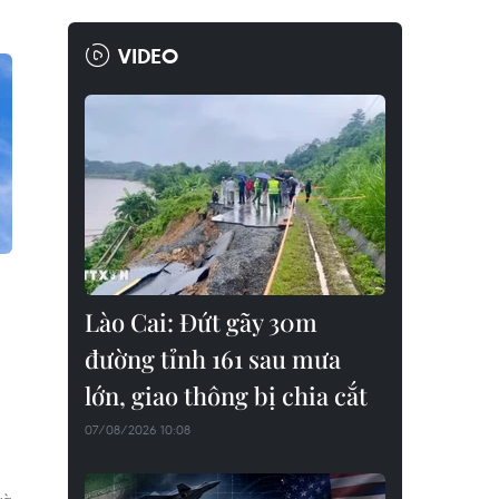
VIDEO
Lào Cai: Đứt gãy 30m
đường tỉnh 161 sau mưa
lớn, giao thông bị chia cắt
07/08/2026 10:08