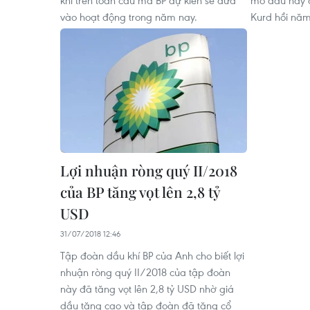
khí trên toàn cầu mà BP dự kiến sẽ đưa
mỏ dầu này đ
vào hoạt động trong năm nay.
Kurd hồi năm
Lợi nhuận ròng quý II/2018
của BP tăng vọt lên 2,8 tỷ
USD
31/07/2018 12:46
Tập đoàn dầu khí BP của Anh cho biết lợi
nhuận ròng quý II/2018 của tập đoàn
này đã tăng vọt lên 2,8 tỷ USD nhờ giá
dầu tăng cao và tập đoàn đã tăng cổ