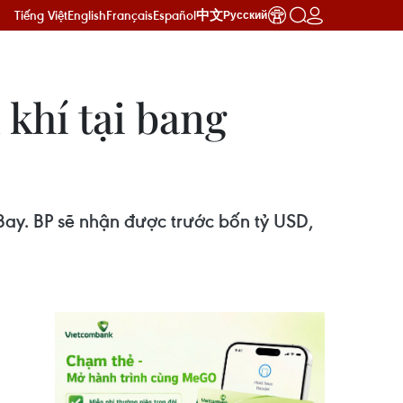
Tiếng Việt
English
Français
Español
中文
Русский
 khí tại bang
Bay. BP sẽ nhận được trước bốn tỷ USD,