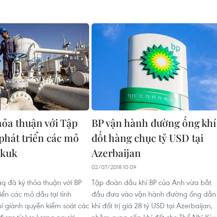
hỏa thuận với Tập
BP vận hành đường ống khí
phát triển các mỏ
đốt hàng chục tỷ USD tại
rkuk
Azerbaijan
02/07/2018 10:09
aq đã ký thỏa thuận với BP
Tập đoàn dầu khí BP của Anh vừa bắt
iển các mỏ dầu tại tỉnh
đầu đưa vào vận hành đường ống dẫn
hi giành quyền kiểm soát các
khí đốt trị giá 28 tỷ USD tại Azerbaijan,