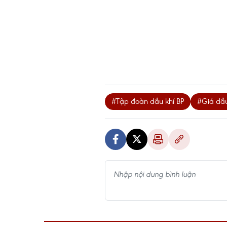
#Tập đoàn dầu khí BP
#Giá dầ