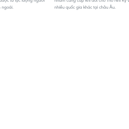
ược từ lực lượng người
nhằm cung cấp khí đốt cho Thổ Nhĩ Kỳ 
 ngoái.
nhiều quốc gia khác tại châu Âu.