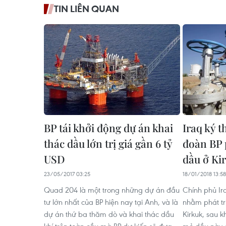
TIN LIÊN QUAN
BP tái khởi động dự án khai
Iraq ký t
thác dầu lớn trị giá gần 6 tỷ
đoàn BP 
USD
dầu ở​ Ki
23/05/2017 03:25
18/01/2018 13:58
Quad 204 là một trong những dự án đầu
Chính phủ Ir
tư lớn nhất của BP hiện nay tại Anh, và là
nhằm phát tr
dự án thứ ba thăm dò và khai thác dầu
Kirkuk, sau k