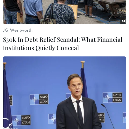
hỏng nặng.
JG Wentworth
$30k In Debt Relief Scandal: What Financial
Institutions Quietly Conceal
Vụ sạt lở đất tại xã Nguyễn Huân, huyện Đầm Dơi đã làm thiệt
hại hoàn toàn 8 căn nhà của người dân. (Ảnh: TTXVN phát)
Ngày 28/6, đại diện Ủy ban Nhân dân xã
Nguyễn Huân, huyện Đầm Dơi, tỉnh Cà Mau cho