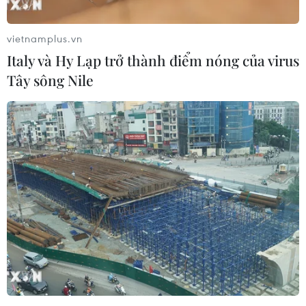
người và phương tiện lưu thông qua lại.
vietnamplus.vn
Italy và Hy Lạp trở thành điểm nóng của virus
Tây sông Nile
Nguy cơ lũ quét, sạt lở ở bốn tỉnh, thành
phố Bắc Bộ và Trung Bộ