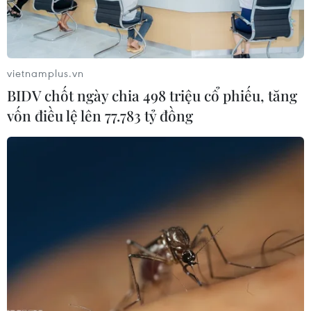
vietnamplus.vn
BIDV chốt ngày chia 498 triệu cổ phiếu, tăng
vốn điều lệ lên 77.783 tỷ đồng
Nghệ An: Tiềm ẩn nguy sạt lở, đá
lăn tại núi Mộ Dạ đoạn qua eo biển Cửa
Hiền
24/06/2025 09:49
Đoạn đường chạy men theo eo biển Cửa Hiền nằm
dưới chân núi Mộ Dạ với vách taluy dương khá cao,
tiềm ẩn nguy cơ sạt lở, đá lăn gây mất an toàn cho