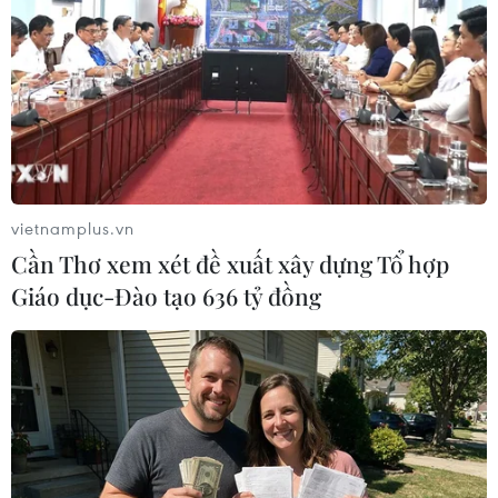
giao thông tại tỉnh Sơn La
Cảnh báo lũ quét, sạt lở đất ở 8 tỉnh khu vực
Bắc Bộ và Thanh Hóa
vietnamplus.vn
Cần Thơ xem xét đề xuất xây dựng Tổ hợp
Giáo dục-Đào tạo 636 tỷ đồng
TIN LIÊN QUAN