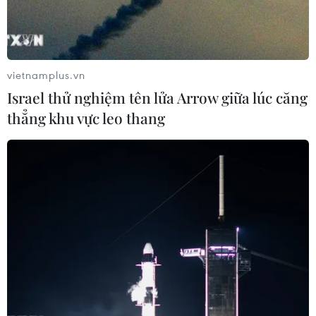
Mưa lớn gây ngập lụt, chia cắt nhiều
khu vực ở Nghệ An
06/08/2026 13:06
vietnamplus.vn
Israel thử nghiệm tên lửa Arrow giữa lúc căng
Đắk Lắk truy quét, xử lý tình trạng
thẳng khu vực leo thang
phá rừng, lấn chiếm đất rừng
06/08/2026 12:36
Cảnh báo mưa cường độ lớn trên
100mm tại Bắc Bộ, Thanh Hóa và
Nghệ An
06/08/2026 10:23
Mưa lớn kéo dài gây nhiều thiệt hại