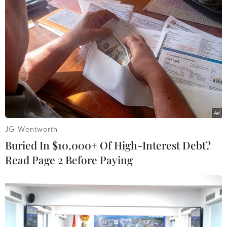
Theo dõi VietnamPlus
Thiên tai bão lũ
Mưa lớn gây ngập lụt, chia cắt nhiều khu vực ở
JG Wentworth
Nghệ An
Buried In $10,000+ Of High-Interest Debt?
Read Page 2 Before Paying
Tuyên Quang khẩn trương khắc phục sạt lở trên
các tuyến giao thông
Cảnh báo mưa cường độ lớn trên 100mm tại
Bắc Bộ, Thanh Hóa và Nghệ An
Mưa lớn kéo dài gây nhiều thiệt hại về nhà ở,