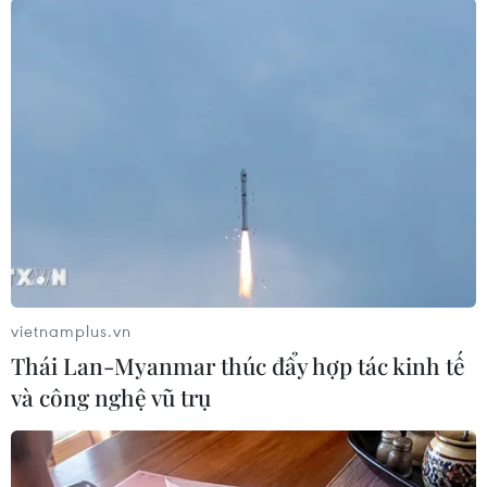
(TTXVN/Vietnam+)
vietnamplus.vn
Thái Lan-Myanmar thúc đẩy hợp tác kinh tế
và công nghệ vũ trụ
#Cà Mau
#Sạt lở đất
#Huyện Đầm Dơi
#thiệt hại
Cà Mau