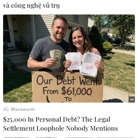
phát triển tốt. Hiện có hai công ty ICTThái đang
và công nghệ vũ trụ
có mặt tại thị trường Việt Nam là CT Asia và
Wealth Management SystemLtd., cung cấp một
số giải pháp phần mềm cho các khách hàng ở
đó./.
T.N. Tiến (Vietnam+)
JG Wentworth
$25,000 In Personal Debt? The Legal
Settlement Loophole Nobody Mentions