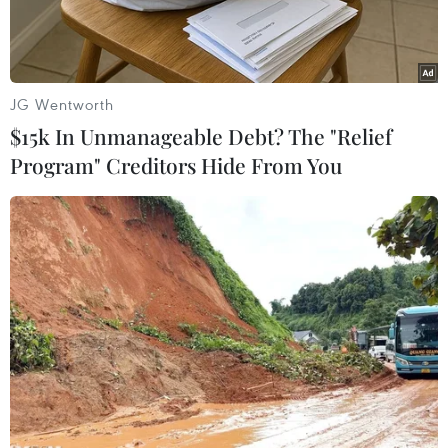
gỡ giao lưu ở Công viên phần mềm Thái Lan tại
Bangkok,để tìm hiểu tiềm năng cũng như cơ hội
hợp tác giữa hai bên trong lĩnh vựcICT.
JG Wentworth
Đại sứ Việt Nam tại Thái Lan Ngô Đức Thắng
$15k In Unmanageable Debt? The "Relief
cùng một số đại diện của Bộ Tàichính, Bộ Khoa
Program" Creditors Hide From You
học và Môi trường, nhiều thành viên trong Câu
lạc bộ các giám đốcđiều hành và giám đốc thông
tin (CEO & CIO Club) ở Việt Nam đã có mặt tại
buổigặp gỡ mang chủ đề “Mạng lưới Kinh
doanh và phiên họp giao lưu Tiềm năng và
Cơhội hợp tác” (Business Networking &
Matching Session: Potentials and
CooperationOpportunities).
Đây là dịp tốt để các doanh nghiệp ICT của hai