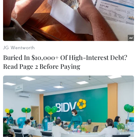
toán giao nhiệm vụ
06/08/2026 00:56
Quy định chi tiết về thủ tục cấp phép
thành lập Sở giao dịch hàng hóa
JG Wentworth
05/08/2026 14:59
Buried In $10,000+ Of High-Interest Debt?
Read Page 2 Before Paying
Foxconn đạt doanh thu cao kỷ lục
nhờ nhu cầu mạnh đối với AI
05/08/2026 13:41
Hãng Walt Disney ký thỏa thuận
chưa từng có tiền lệ với TikTok