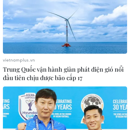
Nhà nước dẫn dắt tăng trưởng
31/07/2026 12:35
Việt Nam từng bước làm chủ công
nghệ 6G
31/07/2026 08:04
vietnamplus.vn
Trung Quốc vận hành giàn phát điện gió nổi
đầu tiên chịu được bão cấp 17
Xem thêm
CƠ QUAN CHỦ QUẢN: THÔNG TẤN XÃ VIỆT NAM