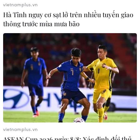
vietnamplus.vn
Hà Tĩnh nguy cơ sạt lở trên nhiều tuyến giao
thông trước mùa mưa bão
Giải ngân gói 30.000 tỷ đồng cho vay ưu
đãi mua nhà đạt hơn 86%
29/09/2016 03:45
Kết quả giải ngân gói tín dụng ưu đãi dành cho nhà ở
đã giải ngân được 28.345 tỷ đồng trong tổng số tiền đã
cam kết 32.842 tỷ đồng, tính đến thời điểm kết thúc vào
tháng Tám vừa qua.
vietnamplus.vn
ASEAN Cup 2026 ngày 8/8: Xác định đối thủ