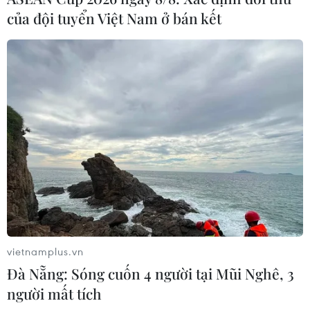
của đội tuyển Việt Nam ở bán kết
Nhà ở xã hội Hà Nội: Chủ trương đúng còn
cần thể chế tốt
vietnamplus.vn
17/12/2016 04:04
Đà Nẵng: Sóng cuốn 4 người tại Mũi Nghê, 3
Để hoàn thành mục tiêu đến năm 2020 có thêm 40 dự
người mất tích
án nhà ở xã hội, Hà Nội cần được tiếp sức bằng một hệ