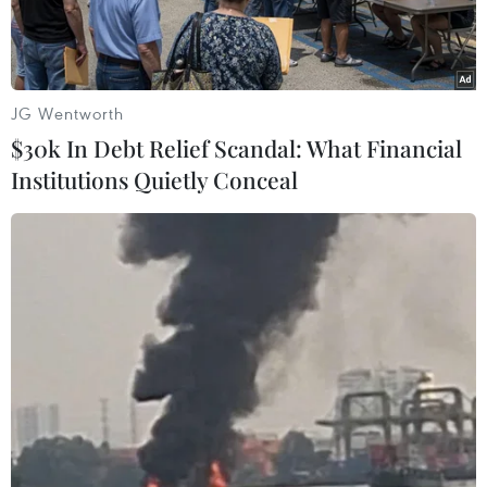
JG Wentworth
$30k In Debt Relief Scandal: What Financial
Institutions Quietly Conceal
Ảnh minh họa. (Nguồn: TTXVN)
Theo báo cáo của Ngân hàng Nhà nước, tính
đến 30/11/2016, chương trình cho vay hỗ trợ nhà
ở xã hội (gói 30.000 tỷ đồng) đã giải ngân được
29.239 tỷ đồng, dư nợ là 24.166 tỷ đồng.