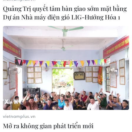
Quảng Trị quyết tâm bàn giao sớm mặt bằng
Dự án Nhà máy điện gió LIG-Hướng Hóa 1
Hà Nội thúc đẩy phát triển nhà ở xã
hội giai đoạn 2026-2030
20/07/2026 13:59
Xem thêm
CƠ QUAN CHỦ QUẢN: THÔNG TẤN XÃ VIỆT NAM
vietnamplus.vn
Tổng Biên tập: TRẦN TIẾN DUẨN
Mở ra không gian phát triển mới
Phó Tổng Biên tập: NGUYỄN THỊ TÁM, KHÚC THANH