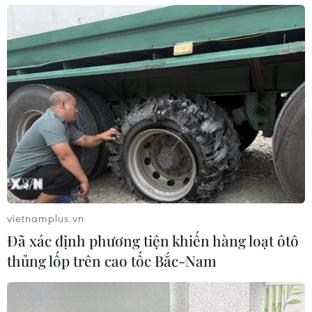
thống đồng bộ các giải pháp về cơ chế, chính sách, quy
hoạch, quản lý và nguồn vốn vay ưu đãi.
vietnamplus.vn
Đã xác định phương tiện khiến hàng loạt ôtô
thủng lốp trên cao tốc Bắc-Nam