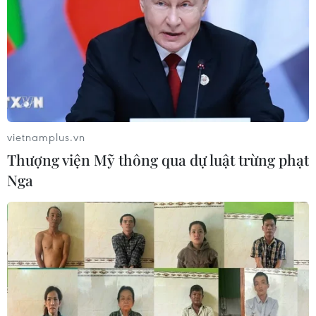
thông dòng vốn đầu tư nhà ở cho
thuê
31/07/2026 02:35
Nghị quyết 21: Đột phá về tư duy,
nâng cao hiệu quả tái tạo tài sản đô
thị
vietnamplus.vn
31/07/2026 01:45
Thượng viện Mỹ thông qua dự luật trừng phạt
Nga
Sẽ có các cơ chế, chính sách ưu đãi
doanh nghiệp đầu tư nhà ở công
nhân
30/07/2026 01:43
Hoàn thiện cơ chế điều tiết, thúc đẩy