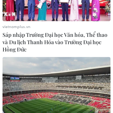
giải ngân từ ngày 1/6
31/05/2016 09:57
Ngân hàng Nhà nước đề nghị các ngân hàng thương
mại kể từ ngày 1/6/2016 tiếp tục giải ngân đối với các
vietnamplus.vn
hợp đồng tín dụng đã ký trước ngày 31/3/2016.
Sáp nhập Trường Đại học Văn hóa, Thể thao
và Du lịch Thanh Hóa vào Trường Đại học
Hồng Đức