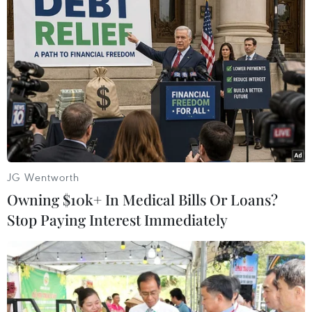
phổ biến đúng, đầy đủ về nội dung chính sách
tới các bên có liên quan trong quá trình triển
khai. Đặc biệt giải thích rõ về thời điểm kết thúc
giải ngân tái cấp vốn của chương trình đến từng
đối tượng khách hàng, mức lãi suất khách hàng
sẽ phải trả sau khi kết thúc giải ngân tái cấp
vốn./.
(Vietnam+)
JG Wentworth
Owning $10k+ In Medical Bills Or Loans?
Stop Paying Interest Immediately