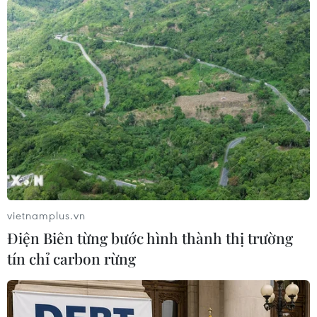
tướng Chính phủ gia hạn thời hạn tái cấp vốn
đối với khách hàng cá nhân (bao gồm cá nhân,
hộ gia đình vay để mua, thuê, thuê mua nhà ở;
xây dựng mới, cải tạo sửa chữa lại nhà ở của
mình); đẩy mạnh công tác truyền thông, kịp
thời trả lời vướng mắc của doanh nghiệp, người
dân...
Đặc biệt từ đầu năm 2015 đến nay, Ngân hàng
Nhà nước đã tăng cường công tác truyền thông
về thời điểm kết thúc giải ngân tái cấp vốn đã
được quy định tại Thông tư 11/2013/TT-NHNN
vietnamplus.vn
của Ngân hàng Nhà nước đối với nhóm khách
Điện Biên từng bước hình thành thị trường
hàng doanh nghiệp là 01/6/2016 và nhóm khách
tín chỉ carbon rừng
hàng cá nhân là 31/12/2016.
Ngoài ra, Ngân hàng Nhà nước đã có công văn
yêu cầu các ngân hàng thực hiện hướng dẫn,