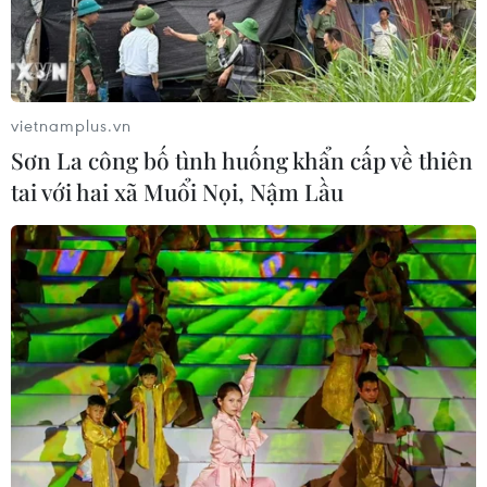
vietnamplus.vn
Sơn La công bố tình huống khẩn cấp về thiên
tai với hai xã Muổi Nọi, Nậm Lầu