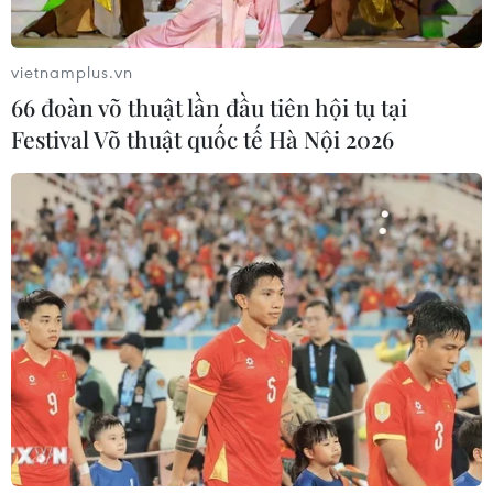
vietnamplus.vn
66 đoàn võ thuật lần đầu tiên hội tụ tại
Festival Võ thuật quốc tế Hà Nội 2026
TIN CÙNG CHUYÊN MỤC
Hà Nội kiên quyết xử lý vi phạm tại
hồ Đồng Đò
08/08/2026 03:29