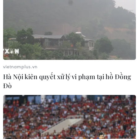
vietnamplus.vn
Hà Nội kiên quyết xử lý vi phạm tại hồ Đồng
Đò